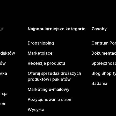
ji
Najpopularniejsze kategorie
Zasoby
Dropshipping
Centrum Po
oduktów
Marketplace
Dokumentac
tów
Recenzje produktu
Społeczność
yłka
Oferuj sprzedaż droższych
Blog Shopif
produktów i pakietów
Badania
Marketing e-mailowy
rsja
Pozycjonowanie stron
pem
Wysyłka