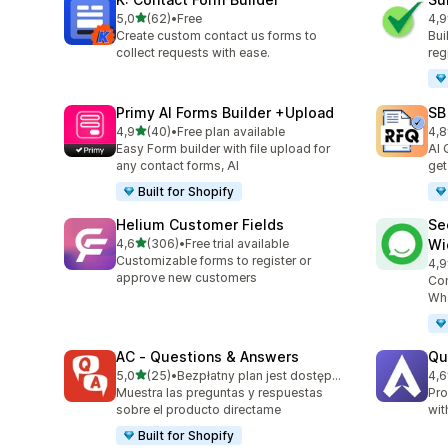
na 5 gwiazdek
5,0
(62)
•
Free
4,9
Łączna liczba recenzji: 62
Łąc
Create custom contact us forms to
Bui
collect requests with ease.
reg
Primy AI Forms Builder +Upload
SB
na 5 gwiazdek
4,9
(40)
•
Free plan available
4,8
Łączna liczba recenzji: 40
Łąc
Easy Form builder with file upload for
AI 
any contact forms, AI
get
Built for Shopify
Helium Customer Fields
Se
na 5 gwiazdek
4,6
(306)
•
Free trial available
Wi
Łączna liczba recenzji: 306
Customizable forms to register or
4,9
Łąc
approve new customers
Con
Wha
AC ‑ Questions & Answers
Qu
na 5 gwiazdek
5,0
(25)
•
Bezpłatny plan jest dostępny
4,6
Łączna liczba recenzji: 25
Łąc
Muestra las preguntas y respuestas
Pro
sobre el producto directame
wit
Built for Shopify