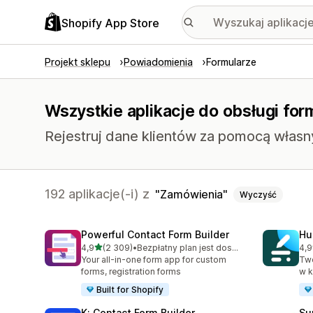
Shopify App Store
Projekt sklepu
Powiadomienia
Formularze
Wszystkie aplikacje do obsługi for
Rejestruj dane klientów za pomocą własn
192 aplikacje(-i) z
Zamówienia
Wyczyść
Powerful Contact Form Builder
Hu
na 5 gwiazdek
4,9
(2 309)
•
Bezpłatny plan jest dostępny
4,9
Łączna liczba recenzji: 2309
Łąc
Your all-in-one form app for custom
Twó
forms, registration forms
w k
Built for Shopify
K: Contact Form Builder
Su