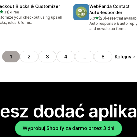
eckout Blocks & Customizer
WebPanda Contact
na 5 gwiazdek
(11)
•
Free
AutoResponder
zna liczba recenzji: 11
tomize your checkout using upsell
na 5 gwiazdek
5,0
(20)
•
Free trial availab
Łączna liczba recenzji: 20
cks, rules & forms.
Auto response & auto reply
and newsletter forms
Kolejny
1
2
3
4
…
8
esz dodać aplika
Wypróbuj Shopify za darmo przez 3 dni