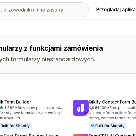
Przeglądaj aplika
mularzy z funkcjami zamówienia
ych formularzy niestandardowych.
lk Form Builder
Qikify Contact Form Bu
na 5 gwiazdek
na 5 gwiazdek
(1 885)
•
Bezpłatny plan jest dostępny
4,9
(409)
•
Free plan avail
zna liczba recenzji: 1885
Łączna liczba recenzji: 40
rz stylowe formularze z łatwością i
No-code form builder for 
ilka sekund.
forms, contact forms, surv
Built for Shopify
Built for Shopify
reCust Forms Builder, Locks
FormCRM AI Custom F