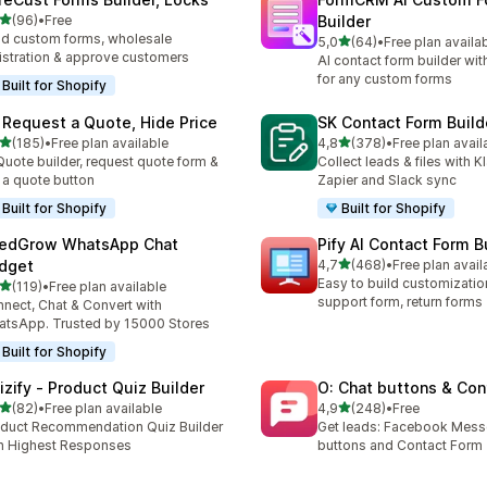
na 5 gwiazdek
(96)
•
Free
Builder
zna liczba recenzji: 96
ld custom forms, wholesale
na 5 gwiazdek
5,0
(64)
•
Free plan availa
Łączna liczba recenzji: 64
istration & approve customers
AI contact form builder wit
for any custom forms
Built for Shopify
 Request a Quote, Hide Price
SK Contact Form Build
na 5 gwiazdek
na 5 gwiazdek
(185)
•
Free plan available
4,8
(378)
•
Free plan avail
zna liczba recenzji: 185
Łączna liczba recenzji: 37
Quote builder, request quote form &
Collect leads & files with K
 a quote button
Zapier and Slack sync
Built for Shopify
Built for Shopify
edGrow WhatsApp Chat
Pify AI Contact Form B
na 5 gwiazdek
dget
4,7
(468)
•
Free plan avail
Łączna liczba recenzji: 46
Easy to build customizatio
na 5 gwiazdek
(119)
•
Free plan available
zna liczba recenzji: 119
support form, return forms
nect, Chat & Convert with
tsApp. Trusted by 15000 Stores
Built for Shopify
izify ‑ Product Quiz Builder
O: Chat buttons & Con
na 5 gwiazdek
na 5 gwiazdek
(82)
•
Free plan available
4,9
(248)
•
Free
zna liczba recenzji: 82
Łączna liczba recenzji: 24
duct Recommendation Quiz Builder
Get leads: Facebook Mess
h Highest Responses
buttons and Contact Form