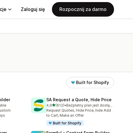
cje
Zaloguj się
Rozpocznij za darmo
Built for Shopify
ilder
SA Request a Quote, Hide Price
na 5 gwiazdek
able
4,9
(612)
•
Bezpłatny plan jest dostępny
9
Łączna liczba recenzji: 612
custom
Request Quotes, Hide Price, hide Add
eys
to Cart, Make an Offer
Built for Shopify
orm
Formful – Contact Form Builder