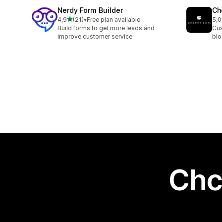
Nerdy Form Builder
Ch
na 5 gwiazdek
4,9
(21)
•
Free plan available
5,0
Łączna liczba recenzji: 21
Łąc
Build forms to get more leads and
Cus
improve customer service
blo
Chc