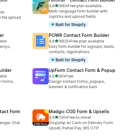
na 5 gwiazdek
4,6
(96)
•
Free plan available
Łączna liczba recenzji: 96
Multi-language form builder with
ble
captcha and upload fields
h file upload
Built for Shopify
er
POWR Contact Form Builder
na 5 gwiazdek
able
4,6
(662)
•
Free plan available
8
Łączna liczba recenzji: 662
laviyo,
Easy form builder for signups, leads,
contacts, registrations.
Built for Shopify
uilder
UpForm Contact Form & Popup
na 5 gwiazdek
able
4,5
(9)
•
Free
8
Łączna liczba recenzji: 9
n forms,
Design contact forms, popups,
banners & notification bars
tact Form
Madgic COD Form & Upsells
na 5 gwiazdek
4,6
(19)
•
Free to install
8
Łączna liczba recenzji: 19
enger, Chat
Dropship w/ Cash on Delivery Form:
Upsell, Partial Pay, WS OTP