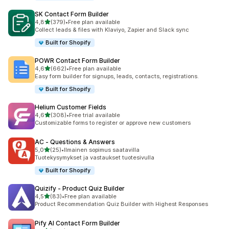
SK Contact Form Builder
/ 5 tähteä
4,8
(379)
•
Free plan available
379 arvostelua yhteensä
Collect leads & files with Klaviyo, Zapier and Slack sync
Built for Shopify
POWR Contact Form Builder
/ 5 tähteä
4,6
(662)
•
Free plan available
662 arvostelua yhteensä
Easy form builder for signups, leads, contacts, registrations.
Built for Shopify
Helium Customer Fields
/ 5 tähteä
4,6
(308)
•
Free trial available
308 arvostelua yhteensä
Customizable forms to register or approve new customers
AC ‑ Questions & Answers
/ 5 tähteä
5,0
(25)
•
Ilmainen sopimus saatavilla
25 arvostelua yhteensä
Tuotekysymykset ja vastaukset tuotesivulla
Built for Shopify
Quizify ‑ Product Quiz Builder
/ 5 tähteä
4,5
(83)
•
Free plan available
83 arvostelua yhteensä
Product Recommendation Quiz Builder with Highest Responses
Pify AI Contact Form Builder