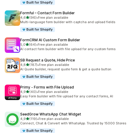
Built for Shopify
Formful – Contact Form Builder
/ 5 tähteä
4,6
(96)
•
Free plan available
96 arvostelua yhteensä
Multi-language form builder with captcha and upload fields
Built for Shopify
FormCRM AI Custom Form Builder
/ 5 tähteä
5,0
(64)
•
Free plan available
64 arvostelua yhteensä
AI contact form builder with file upload for any custom forms
SB Request a Quote, Hide Price
/ 5 tähteä
4,8
(187)
•
Free plan available
187 arvostelua yhteensä
AI Quote builder, request quote form & get a quote button
Built for Shopify
Primy ‑ Forms with File Upload
/ 5 tähteä
4,9
(40)
•
Free plan available
40 arvostelua yhteensä
Easy Form builder with file upload for any contact forms, AI
Built for Shopify
SeedGrow WhatsApp Chat Widget
/ 5 tähteä
4,9
(119)
•
Free plan available
119 arvostelua yhteensä
Connect, Chat & Convert with WhatsApp. Trusted by 15000 Stores
Built for Shopify