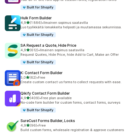
Built for Shopify
Hulk Form Builder
/ 5 tähteä
4,9
(1 886)
•
Ilmainen sopimus saatavilla
1886 arvostelua yhteensä
Luo tyylikkäitä lomakkeita helposti ja muutamassa sekunnissa.
Built for Shopify
SA Request a Quote, Hide Price
/ 5 tähteä
4,9
(612)
•
Ilmainen sopimus saatavilla
612 arvostelua yhteensä
Request Quotes, Hide Price, hide Add to Cart, Make an Offer
Built for Shopify
K: Contact Form Builder
/ 5 tähteä
5,0
(62)
•
Free
62 arvostelua yhteensä
Create custom contact us forms to collect requests with ease.
Qikify Contact Form Builder
/ 5 tähteä
4,9
(409)
•
Free plan available
409 arvostelua yhteensä
No-code form builder for custom forms, contact forms, surveys
Built for Shopify
SureCust Forms Builder, Locks
/ 5 tähteä
4,9
(96)
•
Free
96 arvostelua yhteensä
Build custom forms, wholesale registration & approve customers