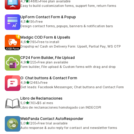
/ 5 tähteä
4,7
(468)
•
Free plan available
468 arvostelua yhteensä
Easy to build customization forms, support form, return forms
UpForm Contact Form & Popup
/ 5 tähteä
4,5
(9)
•
Free
9 arvostelua yhteensä
Design contact forms, popups, banners & notification bars
Madgic COD Form & Upsells
/ 5 tähteä
4,6
(19)
•
Free to install
19 arvostelua yhteensä
Dropship w/ Cash on Delivery Form: Upsell, Partial Pay, WS OTP
CP24 Form Builder, File Upload
/ 5 tähteä
4,9
(22)
•
Free plan available
22 arvostelua yhteensä
Form builder, File upload & Custom forms with drag and drop
O: Chat buttons & Contact Form
/ 5 tähteä
4,9
(248)
•
Free
248 arvostelua yhteensä
Get leads: Facebook Messenger, Chat buttons and Contact Form
Libro de Reclamaciones
/ 5 tähteä
5,0
(10)
•
$5 al mes
10 arvostelua yhteensä
Libro de reclamaciones homologado con INDECOPI
WebPanda Contact AutoResponder
/ 5 tähteä
5,0
(20)
•
Free trial available
20 arvostelua yhteensä
Auto response & auto reply for contact and newsletter forms