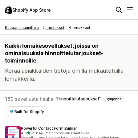
Shopify App Store
Kaupan suunnittelu
Ilmoitukset
Lomakkeet
Kaikki lomakesovellukset, joissa on
ominaisuuksia hinnoittelutarjoukset-
toiminnoille.
Kerää asiakkaiden tietoja omilla mukautetuilla
lomakkeilla.
189 sovellusta haulla
Hinnoittelutarjoukset
Tyhjennä
Built for Shopify
Powerful Contact Form Builder
/ 5 tähteä
4,9
(2 314)
•
Ilmainen sopimus saatavilla
2314 arvostelua yhteensä
Your all-in-one form app for custom forms, registration forms