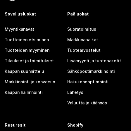
Sovellusluokat
Pääluokat
Myyntikanavat
Suoratoimitus
Tuotteiden etsiminen
Markkinapaikat
Tuotteiden myyminen
Tuotearvostelut
Tilaukset ja toimitukset
Lisämyynti ja tuotepaketit
Kaupan suunnittelu
Sähköpostimarkkinointi
Markkinointi ja konversio
Hakukoneoptimointi
Kaupan hallinnointi
Lähetys
Valuutta ja käännös
Resurssit
Shopify