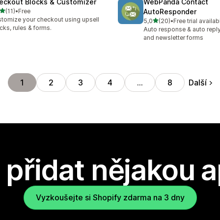
eckout Blocks & Customizer
WebPanda Contact
z 5 hvězd
(11)
•
Free
AutoResponder
kový počet recenzí: 11
tomize your checkout using upsell
z 5 hvězd
5,0
(20)
•
Free trial availab
Celkový počet recenzí: 20
cks, rules & forms.
Auto response & auto reply
and newsletter forms
Další
1
2
3
4
…
8
přidat nějakou a
Vyzkoušejte si Shopify zdarma na 3 dny