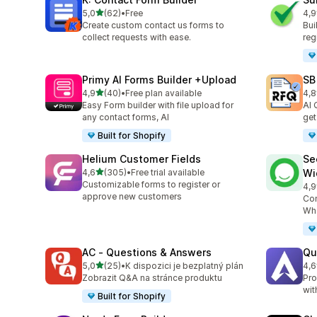
z 5 hvězd
5,0
(62)
•
Free
4,9
Celkový počet recenzí: 62
Cel
Create custom contact us forms to
Bui
collect requests with ease.
reg
Primy AI Forms Builder +Upload
SB
z 5 hvězd
4,9
(40)
•
Free plan available
4,8
Celkový počet recenzí: 40
Cel
Easy Form builder with file upload for
AI 
any contact forms, AI
get
Built for Shopify
Helium Customer Fields
Se
z 5 hvězd
4,6
(305)
•
Free trial available
Wi
Celkový počet recenzí: 305
Customizable forms to register or
4,9
Cel
approve new customers
Con
Wha
AC ‑ Questions & Answers
Qu
z 5 hvězd
5,0
(25)
•
K dispozici je bezplatný plán
4,6
Celkový počet recenzí: 25
Cel
Zobrazit Q&A na stránce produktu
Pro
wit
Built for Shopify