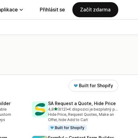
aplikace
Přihlásit se
Začít zdarma
Built for Shopify
ilder
SA Request a Quote, Hide Price
z 5 hvězd
able
4,8
(612)
•
K dispozici je bezplatný plán
9
Celkový počet recenzí: 612
custom
Hide Price, Request Quotes, Make an
eys
Offer, hide Add to Cart
Built for Shopify
orm
Formful – Contact Form Builder