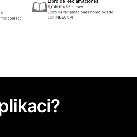
Libro de Reclamaciones
z 5 hvězd
5,0
(10)
•
$5 al mes
Celkový počet recenzí: 10
Libro de reclamaciones homologado
le
con INDECOPI
 for contact
plikaci?