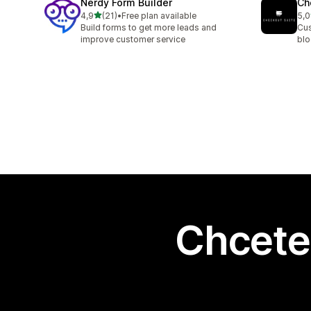
Nerdy Form Builder
Ch
z 5 hvězd
4,9
(21)
•
Free plan available
5,0
Celkový počet recenzí: 21
Cel
Build forms to get more leads and
Cus
improve customer service
blo
Chcete 