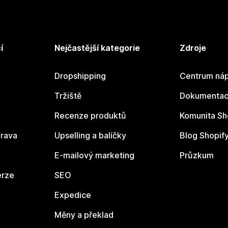
í
Nejčastější kategorie
Zdroje
Dropshipping
Centrum náp
Tržiště
Dokumentace
Recenze produktů
Komunita Sh
rava
Upselling a balíčky
Blog Shopif
E-mailový marketing
Průzkum
erze
SEO
Expedice
Měny a překlad