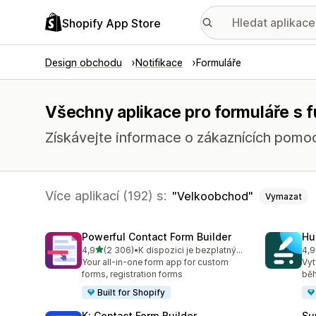
Shopify App Store
Design obchodu
Notifikace
Formuláře
Všechny aplikace pro formuláře s 
Získávejte informace o zákaznících pomocí
Více aplikací (192) s:
Velkoobchod
Vymazat
Powerful Contact Form Builder
Hu
z 5 hvězd
4,9
(2 306)
•
K dispozici je bezplatný plán
4,9
Celkový počet recenzí: 2306
Cel
Your all-in-one form app for custom
Vyt
forms, registration forms
běh
Built for Shopify
K: Contact Form Builder
Su