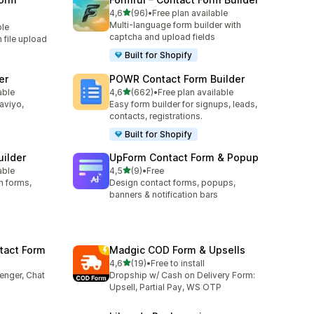
z 5 hvězd
4,6
(96)
•
Free plan available
Celkový počet recenzí: 96
Multi-language form builder with
ble
captcha and upload fields
h file upload
Built for Shopify
er
POWR Contact Form Builder
z 5 hvězd
able
4,6
(662)
•
Free plan available
8
Celkový počet recenzí: 662
laviyo,
Easy form builder for signups, leads,
contacts, registrations.
Built for Shopify
uilder
UpForm Contact Form & Popup
z 5 hvězd
able
4,5
(9)
•
Free
8
Celkový počet recenzí: 9
n forms,
Design contact forms, popups,
banners & notification bars
tact Form
Madgic COD Form & Upsells
z 5 hvězd
4,6
(19)
•
Free to install
8
Celkový počet recenzí: 19
enger, Chat
Dropship w/ Cash on Delivery Form:
Upsell, Partial Pay, WS OTP