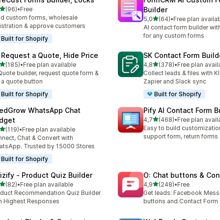
z 5 hvězd
(96)
•
Free
Builder
kový počet recenzí: 96
ld custom forms, wholesale
z 5 hvězd
5,0
(64)
•
Free plan availa
Celkový počet recenzí: 64
istration & approve customers
AI contact form builder wit
for any custom forms
Built for Shopify
 Request a Quote, Hide Price
SK Contact Form Build
z 5 hvězd
z 5 hvězd
(185)
•
Free plan available
4,8
(378)
•
Free plan avail
kový počet recenzí: 185
Celkový počet recenzí: 37
Quote builder, request quote form &
Collect leads & files with K
 a quote button
Zapier and Slack sync
Built for Shopify
Built for Shopify
edGrow WhatsApp Chat
Pify AI Contact Form B
z 5 hvězd
dget
4,7
(468)
•
Free plan avail
Celkový počet recenzí: 46
Easy to build customizatio
z 5 hvězd
(119)
•
Free plan available
kový počet recenzí: 119
support form, return forms
nect, Chat & Convert with
tsApp. Trusted by 15000 Stores
Built for Shopify
izify ‑ Product Quiz Builder
O: Chat buttons & Con
z 5 hvězd
z 5 hvězd
(82)
•
Free plan available
4,9
(248)
•
Free
kový počet recenzí: 82
Celkový počet recenzí: 24
duct Recommendation Quiz Builder
Get leads: Facebook Mess
h Highest Responses
buttons and Contact Form