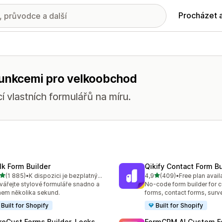
Procházet 
funkcemi pro velkoobchod
 vlastních formulářů na míru.
lk Form Builder
Qikify Contact Form Bu
z 5 hvězd
z 5 hvězd
(1 885)
•
K dispozici je bezplatný plán
4,9
(409)
•
Free plan avail
kový počet recenzí: 1885
Celkový počet recenzí: 40
vářejte stylové formuláře snadno a
No-code form builder for 
em několika sekund.
forms, contact forms, surv
Built for Shopify
Built for Shopify
reCust Forms Builder, Locks
FormCRM AI Custom F