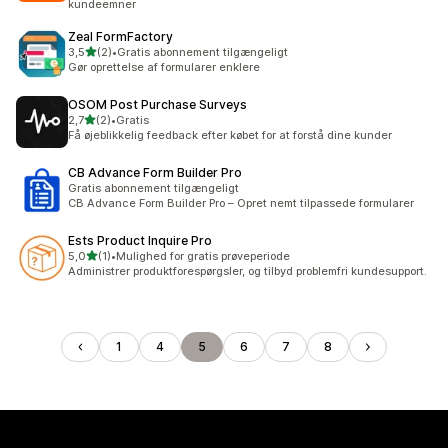
kundeemner
Zeal FormFactory
ud af 5 stjerner
3,5
(2)
•
Gratis abonnement tilgængeligt
2 anmeldelser i alt
Gør oprettelse af formularer enklere
OSOM Post Purchase Surveys
ud af 5 stjerner
2,7
(2)
•
Gratis
2 anmeldelser i alt
Få øjeblikkelig feedback efter købet for at forstå dine kunder
CB Advance Form Builder Pro
Gratis abonnement tilgængeligt
CB Advance Form Builder Pro – Opret nemt tilpassede formularer
Ests Product Inquire Pro
ud af 5 stjerner
5,0
(1)
•
Mulighed for gratis prøveperiode
1 anmeldelser i alt
Administrer produktforespørgsler, og tilbyd problemfri kundesupport.
1
4
5
6
7
8