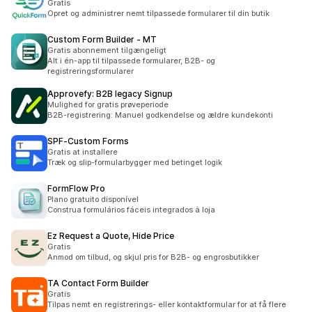
Gratis
Opret og administrer nemt tilpassede formularer til din butik
Custom Form Builder ‑ MT
Gratis abonnement tilgængeligt
Alt i én-app til tilpassede formularer, B2B- og
registreringsformularer
Approvefy: B2B legacy Signup
Mulighed for gratis prøveperiode
B2B-registrering: Manuel godkendelse og ældre kundekonti
SPF‑Custom Forms
Gratis at installere
Træk og slip-formularbygger med betinget logik
FormFlow Pro
Plano gratuito disponível
Construa formulários fáceis integrados à loja
Ez Request a Quote, Hide Price
Gratis
Anmod om tilbud, og skjul pris for B2B- og engrosbutikker
TA Contact Form Builder
Gratis
Tilpas nemt en registrerings- eller kontaktformular for at få flere