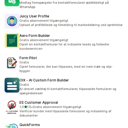
Modtag forespørgsler fra kontaktformularer øjeblikkeligt på
WhatsApp
Juicy User Profile
Gratis abonnement tilgængeligt
Upload af profilbillede og tilmelding til markedsføring ved oprettelse
Aero Form Builder
Gratis abonnement tilgængeligt
Opret en kontaktformular for at indsamle leads og forbedre
kundeservicen
Form Pilot
Gratis
Opret formularer, der kan tilpasses, med en nem træk og slip-
bygger.
OIX ‑ AI Custom Form Builder
Gratis
AI-drevet værktøj til kontaktformularer, tilpassede formularer og
spørgeskemaer
ES Customer Approval
ud af 5 stjerner
1,0
(1)
•
Gratis abonnement tilgængeligt
1 anmeldelser i alt
Verificer kunder med tilpassede formularer og indsamling af
dokumenter
QuickForms