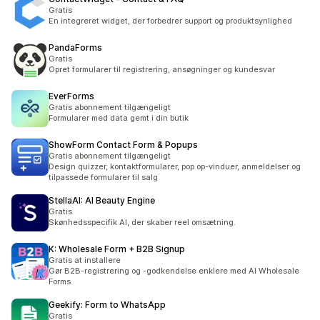
Gratis
En integreret widget, der forbedrer support og produktsynlighed
PandaForms
Gratis
Opret formularer til registrering, ansøgninger og kundesvar
EverForms
Gratis abonnement tilgængeligt
Formularer med data gemt i din butik
ShowForm Contact Form & Popups
Gratis abonnement tilgængeligt
Design quizzer, kontaktformularer, pop op-vinduer, anmeldelser og
tilpassede formularer til salg
StellaAI: AI Beauty Engine
Gratis
Skønhedsspecifik AI, der skaber reel omsætning.
K: Wholesale Form + B2B Signup
Gratis at installere
Gør B2B-registrering og -godkendelse enklere med AI Wholesale
Forms.
Geekify: Form to WhatsApp
Gratis