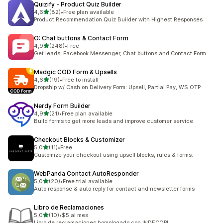
Quizify ‑ Product Quiz Builder
av 5 stjerner
4,6
(82)
•
Free plan available
Totalt 82 omtaler
Product Recommendation Quiz Builder with Highest Responses
O: Chat buttons & Contact Form
av 5 stjerner
4,9
(248)
•
Free
Totalt 248 omtaler
Get leads: Facebook Messenger, Chat buttons and Contact Form
Madgic COD Form & Upsells
av 5 stjerner
4,6
(19)
•
Free to install
Totalt 19 omtaler
Dropship w/ Cash on Delivery Form: Upsell, Partial Pay, WS OTP
Nerdy Form Builder
av 5 stjerner
4,9
(21)
•
Free plan available
Totalt 21 omtaler
Build forms to get more leads and improve customer service
Checkout Blocks & Customizer
av 5 stjerner
5,0
(11)
•
Free
Totalt 11 omtaler
Customize your checkout using upsell blocks, rules & forms.
WebPanda Contact AutoResponder
av 5 stjerner
5,0
(20)
•
Free trial available
Totalt 20 omtaler
Auto response & auto reply for contact and newsletter forms
Libro de Reclamaciones
av 5 stjerner
5,0
(10)
•
$5 al mes
Totalt 10 omtaler
Libro de reclamaciones homologado con INDECOPI