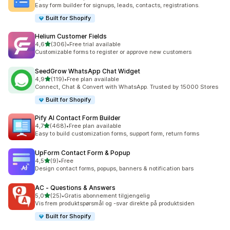
Totalt 662 omtaler
Easy form builder for signups, leads, contacts, registrations.
Built for Shopify
Helium Customer Fields
av 5 stjerner
4,6
(306)
•
Free trial available
Totalt 306 omtaler
Customizable forms to register or approve new customers
SeedGrow WhatsApp Chat Widget
av 5 stjerner
4,9
(119)
•
Free plan available
Totalt 119 omtaler
Connect, Chat & Convert with WhatsApp. Trusted by 15000 Stores
Built for Shopify
Pify AI Contact Form Builder
av 5 stjerner
4,7
(468)
•
Free plan available
Totalt 468 omtaler
Easy to build customization forms, support form, return forms
UpForm Contact Form & Popup
av 5 stjerner
4,5
(9)
•
Free
Totalt 9 omtaler
Design contact forms, popups, banners & notification bars
AC ‑ Questions & Answers
av 5 stjerner
5,0
(25)
•
Gratis abonnement tilgjengelig
Totalt 25 omtaler
Vis frem produktspørsmål og -svar direkte på produktsiden
Built for Shopify