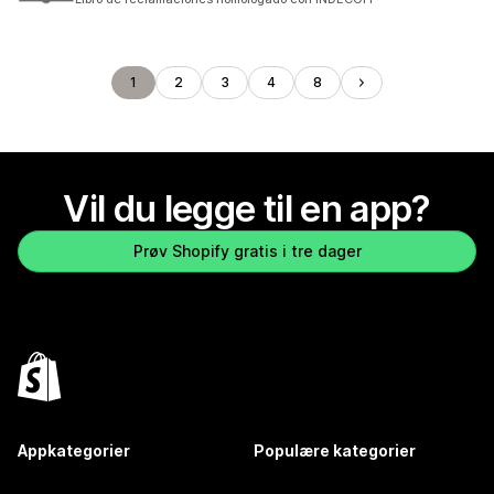
1
2
3
4
8
Vil du legge til en app?
Prøv Shopify gratis i tre dager
Appkategorier
Populære kategorier