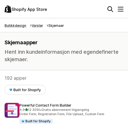
Shopify App Store
Butikkdesign
Varsler
Skjemaer
Skjemaapper
Hent inn kundeinformasjon med egendefinerte
skjemaer.
192 apper
Built for Shopify
Powerful Contact Form Builder
av 5 stjerner
4,9
(2 309)
•
Gratis abonnement tilgjengelig
Totalt 2309 omtaler
Order Form, Registration Form, File Upload, Custom Form
Built for Shopify