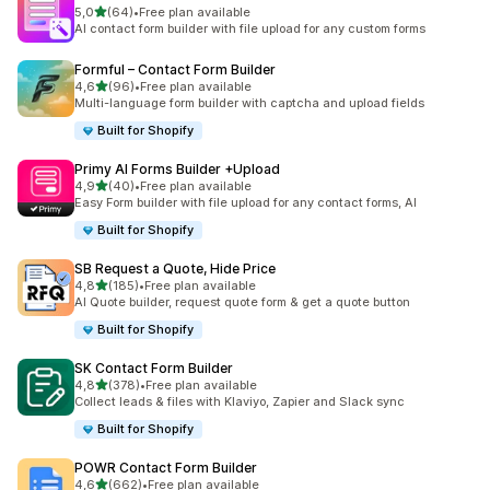
av 5 stjerner
5,0
(64)
•
Free plan available
Totalt 64 omtaler
AI contact form builder with file upload for any custom forms
Formful – Contact Form Builder
av 5 stjerner
4,6
(96)
•
Free plan available
Totalt 96 omtaler
Multi-language form builder with captcha and upload fields
Built for Shopify
Primy AI Forms Builder +Upload
av 5 stjerner
4,9
(40)
•
Free plan available
Totalt 40 omtaler
Easy Form builder with file upload for any contact forms, AI
Built for Shopify
SB Request a Quote, Hide Price
av 5 stjerner
4,8
(185)
•
Free plan available
Totalt 185 omtaler
AI Quote builder, request quote form & get a quote button
Built for Shopify
SK Contact Form Builder
av 5 stjerner
4,8
(378)
•
Free plan available
Totalt 378 omtaler
Collect leads & files with Klaviyo, Zapier and Slack sync
Built for Shopify
POWR Contact Form Builder
av 5 stjerner
4,6
(662)
•
Free plan available