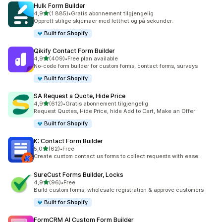
Hulk Form Builder
av 5 stjerner
4,9
(1 885)
•
Gratis abonnement tilgjengelig
Totalt 1885 omtaler
Opprett stilige skjemaer med letthet og på sekunder.
Built for Shopify
Qikify Contact Form Builder
av 5 stjerner
4,9
(409)
•
Free plan available
Totalt 409 omtaler
No-code form builder for custom forms, contact forms, surveys
Built for Shopify
SA Request a Quote, Hide Price
av 5 stjerner
4,9
(612)
•
Gratis abonnement tilgjengelig
Totalt 612 omtaler
Request Quotes, Hide Price, hide Add to Cart, Make an Offer
Built for Shopify
K: Contact Form Builder
av 5 stjerner
5,0
(62)
•
Free
Totalt 62 omtaler
Create custom contact us forms to collect requests with ease.
SureCust Forms Builder, Locks
av 5 stjerner
4,9
(96)
•
Free
Totalt 96 omtaler
Build custom forms, wholesale registration & approve customers
Built for Shopify
FormCRM AI Custom Form Builder