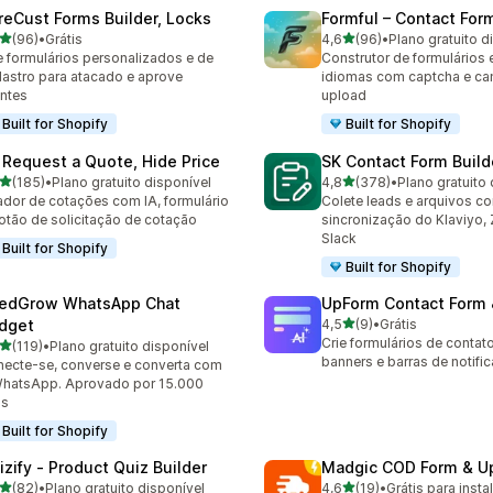
reCust Forms Builder, Locks
Formful – Contact For
de 5 estrelas
de 5 estrelas
(96)
•
Grátis
4,6
(96)
•
Plano gratuito d
avaliações ao todo
96 avaliações ao todo
e formulários personalizados e de
Construtor de formulários 
astro para atacado e aprove
idiomas com captcha e c
entes
upload
Built for Shopify
Built for Shopify
 Request a Quote, Hide Price
SK Contact Form Build
de 5 estrelas
de 5 estrelas
(185)
•
Plano gratuito disponível
4,8
(378)
•
Plano gratuito 
 avaliações ao todo
378 avaliações ao todo
ador de cotações com IA, formulário
Colete leads e arquivos c
otão de solicitação de cotação
sincronização do Klaviyo, 
Slack
Built for Shopify
Built for Shopify
edGrow WhatsApp Chat
UpForm Contact Form
de 5 estrelas
dget
4,5
(9)
•
Grátis
9 avaliações ao todo
Crie formulários de contat
de 5 estrelas
(119)
•
Plano gratuito disponível
 avaliações ao todo
banners e barras de notifi
ecte-se, converse e converta com
hatsApp. Aprovado por 15.000
as
Built for Shopify
izify ‑ Product Quiz Builder
Madgic COD Form & Up
de 5 estrelas
de 5 estrelas
(82)
•
Plano gratuito disponível
4,6
(19)
•
Grátis para insta