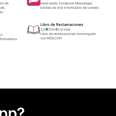
248 avaliações ao todo
rio de
Gerar leads: Facebook Messenger,
ell,
botões de chat e formulário de contato
do
Libro de Reclamaciones
de 5 estrelas
5,0
(10)
•
$5 al mes
10 avaliações ao todo
Libro de reclamaciones homologado
ta
con INDECOPI
formulários
app?