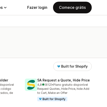
ps
Fazer login
Comece grátis
Built for Shopify
ilder
SA Request a Quote, Hide Price
de 5 estrelas
disponível
4,8
(612)
•
Plano gratuito disponível
612 avaliações ao todo
m código
Request Quotes, Hide Price, hide Add
zados, de
to Cart, Make an Offer
Built for Shopify