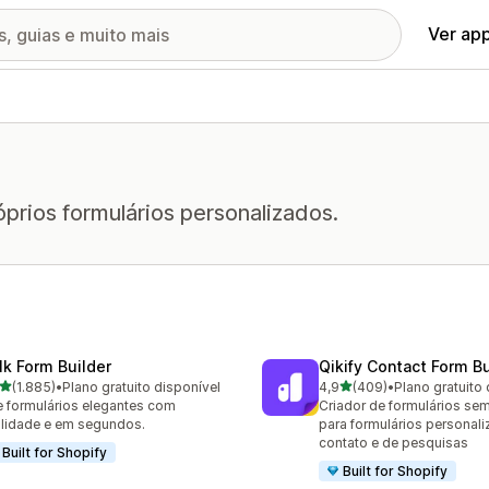
Ver ap
prios formulários personalizados.
lk Form Builder
Qikify Contact Form Bu
de 5 estrelas
de 5 estrelas
(1.885)
•
Plano gratuito disponível
4,9
(409)
•
Plano gratuito 
5 avaliações ao todo
409 avaliações ao todo
e formulários elegantes com
Criador de formulários se
ilidade e em segundos.
para formulários personali
contato e de pesquisas
Built for Shopify
Built for Shopify