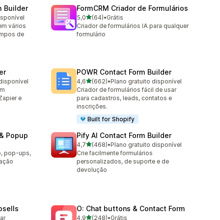
m Builder
FormCRM Criador de Formulários
de 5 estrelas
isponível
5,0
(64)
•
Grátis
64 avaliações ao todo
em vários
Criador de formulários IA para qualquer
ampos de
formulário
er
POWR Contact Form Builder
de 5 estrelas
disponível
4,6
(662)
•
Plano gratuito disponível
662 avaliações ao todo
om
Criador de formulários fácil de usar
Zapier e
para cadastros, leads, contatos e
inscrições.
Built for Shopify
 & Popup
Pify AI Contact Form Builder
de 5 estrelas
4,7
(468)
•
Plano gratuito disponível
468 avaliações ao todo
o, pop-ups,
Crie facilmente formulários
cação
personalizados, de suporte e de
devolução
sells
O: Chat buttons & Contact Form
de 5 estrelas
lar
4,9
(248)
•
Grátis