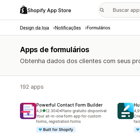
Shopify App Store
Design da loja
Notificações
Formulários
Apps de formulários
Obtenha dados dos clientes com seus pró
192 apps
Powerful Contact Form Builder
Hu
de 5 estrelas
4,9
(2.304)
•
Plano gratuito disponível
4,9
2304 avaliações ao todo
188
Your all-in-one form app for custom
Cri
forms, registration forms
fac
Built for Shopify