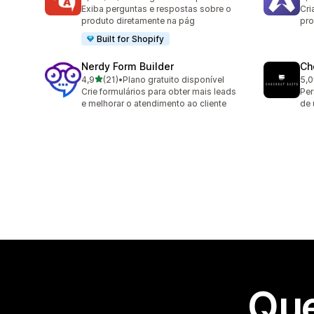
25 avaliações ao todo
82 
Exiba perguntas e respostas sobre o
Cri
produto diretamente na pág
pro
Built for Shopify
Nerdy Form Builder
Ch
de 5 estrelas
4,9
(21)
•
Plano gratuito disponível
5,0
21 avaliações ao todo
11 
Crie formulários para obter mais leads
Per
e melhorar o atendimento ao cliente
de 
Que