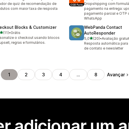
avaliações ao todo
19 avaliações ao todo
ador de quiz de recomendação de
Dropshipping com formulá
dutos com maior taxa de resposta
pagamento na entrega: ups
pagamento parcial e OTP 
WhatsApp
eckout Blocks & Customizer
WebPanda Contact
de 5 estrelas
(11)
•
Grátis
AutoResponder
avaliações ao todo
sonalize o checkout usando blocos
de 5 estrelas
5,0
(20)
•
Avaliação gratui
20 avaliações ao todo
upsell, regras e formulários.
Resposta automática para 
de contato e newsletter
Avançar
1
2
3
4
…
8
r adicionar um 