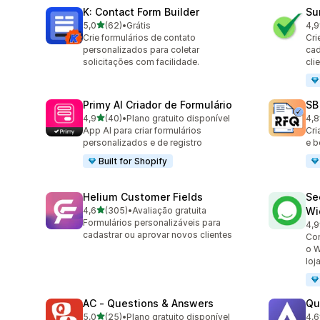
K: Contact Form Builder
Su
de 5 estrelas
5,0
(62)
•
Grátis
4,9
62 avaliações ao todo
96 
Crie formulários de contato
Cri
personalizados para coletar
cad
solicitações com facilidade.
cli
Primy AI Criador de Formulário
SB
de 5 estrelas
4,9
(40)
•
Plano gratuito disponível
4,8
40 avaliações ao todo
185
App AI para criar formulários
Cri
personalizados e de registro
e b
Built for Shopify
Helium Customer Fields
Se
de 5 estrelas
4,6
(305)
•
Avaliação gratuita
Wi
305 avaliações ao todo
Formulários personalizáveis para
4,9
119
cadastrar ou aprovar novos clientes
Con
o W
loj
AC ‑ Questions & Answers
Qu
de 5 estrelas
5,0
(25)
•
Plano gratuito disponível
4,6