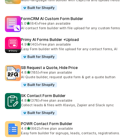
Multi-language form builder with captcha and upload fields
Built for Shopify
FormCRM AI Custom Form Builder
เต็ม 5 ดาว
5.0
(64)
•
Free plan available
ทั้งหมด 64 รีวิว
AI contact form builder with file upload for any custom forms
Primy AI Forms Builder +Upload
เต็ม 5 ดาว
4.9
(40)
•
Free plan available
ทั้งหมด 40 รีวิว
Easy Form builder with file upload for any contact forms, AI
Built for Shopify
SB Request a Quote, Hide Price
เต็ม 5 ดาว
4.8
(185)
•
Free plan available
ทั้งหมด 185 รีวิว
AI Quote builder, request quote form & get a quote button
Built for Shopify
SK Contact Form Builder
เต็ม 5 ดาว
4.8
(378)
•
Free plan available
ทั้งหมด 378 รีวิว
Collect leads & files with Klaviyo, Zapier and Slack sync
Built for Shopify
POWR Contact Form Builder
เต็ม 5 ดาว
4.6
(662)
•
Free plan available
ทั้งหมด 662 รีวิว
Easy form builder for signups, leads, contacts, registrations.