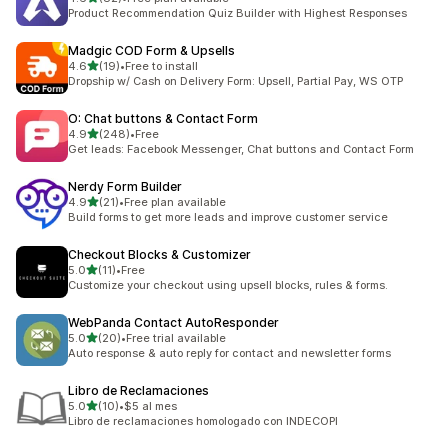
ทั้งหมด 82 รีวิว
Product Recommendation Quiz Builder with Highest Responses
Madgic COD Form & Upsells
เต็ม 5 ดาว
4.6
(19)
•
Free to install
ทั้งหมด 19 รีวิว
Dropship w/ Cash on Delivery Form: Upsell, Partial Pay, WS OTP
O: Chat buttons & Contact Form
เต็ม 5 ดาว
4.9
(248)
•
Free
ทั้งหมด 248 รีวิว
Get leads: Facebook Messenger, Chat buttons and Contact Form
Nerdy Form Builder
เต็ม 5 ดาว
4.9
(21)
•
Free plan available
ทั้งหมด 21 รีวิว
Build forms to get more leads and improve customer service
Checkout Blocks & Customizer
เต็ม 5 ดาว
5.0
(11)
•
Free
ทั้งหมด 11 รีวิว
Customize your checkout using upsell blocks, rules & forms.
WebPanda Contact AutoResponder
เต็ม 5 ดาว
5.0
(20)
•
Free trial available
ทั้งหมด 20 รีวิว
Auto response & auto reply for contact and newsletter forms
Libro de Reclamaciones
เต็ม 5 ดาว
5.0
(10)
•
$5 al mes
ทั้งหมด 10 รีวิว
Libro de reclamaciones homologado con INDECOPI