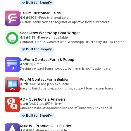
Built for Shopify
Helium Customer Fields
เต็ม 5 ดาว
4.6
(305)
•
Free trial available
ทั้งหมด 305 รีวิว
Customizable forms to register or approve new customers
SeedGrow WhatsApp Chat Widget
เต็ม 5 ดาว
4.9
(119)
•
Free plan available
ทั้งหมด 119 รีวิว
Connect, Chat & Convert with WhatsApp. Trusted by 15000 Stores
Built for Shopify
UpForm Contact Form & Popup
เต็ม 5 ดาว
4.5
(9)
•
Free
ทั้งหมด 9 รีวิว
Design contact forms, popups, banners & notification bars
Pify AI Contact Form Builder
เต็ม 5 ดาว
4.7
(468)
•
Free plan available
ทั้งหมด 468 รีวิว
Easy to build customization forms, support form, return forms
AC ‑ Questions & Answers
เต็ม 5 ดาว
5.0
(25)
•
มีแผนฟรีให้บริการ
ทั้งหมด 25 รีวิว
แสดงคำถามและคำตอบเกี่ยวกับผลิตภัณฑ์โดยตรงบนหน้าผลิตภัณฑ์
Built for Shopify
Quizify ‑ Product Quiz Builder
เต็ม 5 ดาว
4.6
(82)
•
Free plan available