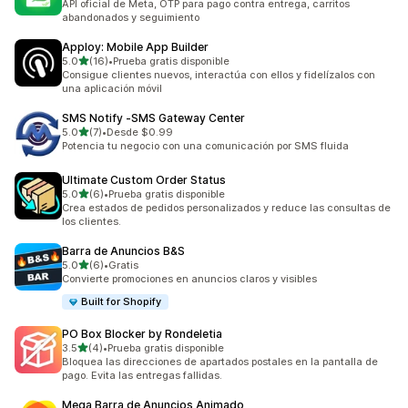
API oficial de Meta, OTP para pago contra entrega, carritos
abandonados y seguimiento
Apploy: Mobile App Builder
de 5 estrellas
5.0
(16)
•
Prueba gratis disponible
16 reseñas en total
Consigue clientes nuevos, interactúa con ellos y fidelízalos con
una aplicación móvil
SMS Notify ‑SMS Gateway Center
de 5 estrellas
5.0
(7)
•
Desde $0.99
7 reseñas en total
Potencia tu negocio con una comunicación por SMS fluida
Ultimate Custom Order Status
de 5 estrellas
5.0
(6)
•
Prueba gratis disponible
6 reseñas en total
Crea estados de pedidos personalizados y reduce las consultas de
los clientes.
Barra de Anuncios B&S
de 5 estrellas
5.0
(6)
•
Gratis
6 reseñas en total
Convierte promociones en anuncios claros y visibles
Built for Shopify
PO Box Blocker by Rondeletia
de 5 estrellas
3.5
(4)
•
Prueba gratis disponible
4 reseñas en total
Bloquea las direcciones de apartados postales en la pantalla de
pago. Evita las entregas fallidas.
Mega Barra de Anuncios Animado