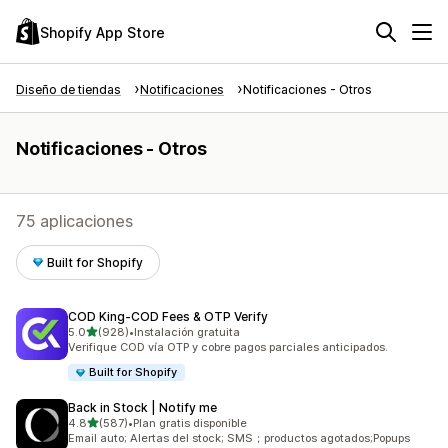
Shopify App Store
Diseño de tiendas
Notificaciones
Notificaciones - Otros
Notificaciones - Otros
75 aplicaciones
Built for Shopify
COD King‑COD Fees & OTP Verify
de 5 estrellas
5.0
(928)
•
Instalación gratuita
928 reseñas en total
Verifique COD vía OTP y cobre pagos parciales anticipados.
Built for Shopify
Back in Stock | Notify me
de 5 estrellas
4.8
(587)
•
Plan gratis disponible
587 reseñas en total
Email auto; Alertas del stock; SMS；productos agotados;Popups