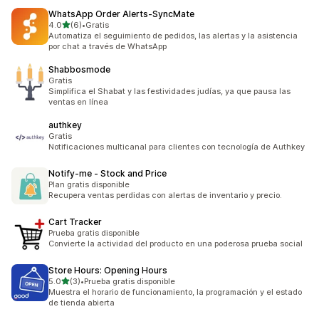
WhatsApp Order Alerts‑SyncMate
de 5 estrellas
4.0
(6)
•
Gratis
6 reseñas en total
Automatiza el seguimiento de pedidos, las alertas y la asistencia
por chat a través de WhatsApp
Shabbosmode
Gratis
Simplifica el Shabat y las festividades judías, ya que pausa las
ventas en línea
authkey
Gratis
Notificaciones multicanal para clientes con tecnología de Authkey
Notify‑me ‑ Stock and Price
Plan gratis disponible
Recupera ventas perdidas con alertas de inventario y precio.
Cart Tracker
Prueba gratis disponible
Convierte la actividad del producto en una poderosa prueba social
Store Hours: Opening Hours
de 5 estrellas
5.0
(3)
•
Prueba gratis disponible
3 reseñas en total
Muestra el horario de funcionamiento, la programación y el estado
de tienda abierta