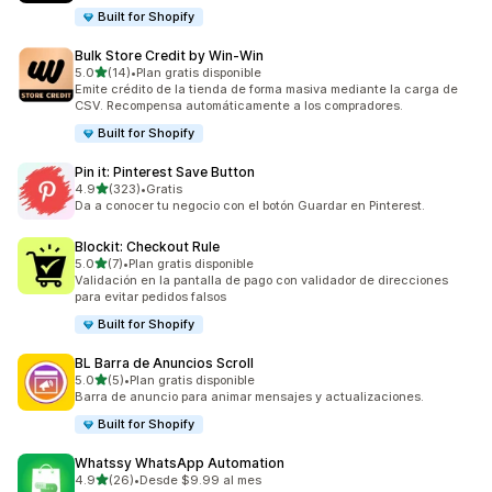
Built for Shopify
Bulk Store Credit by Win‑Win
de 5 estrellas
5.0
(14)
•
Plan gratis disponible
14 reseñas en total
Emite crédito de la tienda de forma masiva mediante la carga de
CSV. Recompensa automáticamente a los compradores.
Built for Shopify
Pin it: Pinterest Save Button
de 5 estrellas
4.9
(323)
•
Gratis
323 reseñas en total
Da a conocer tu negocio con el botón Guardar en Pinterest.
Blockit: Checkout Rule
de 5 estrellas
5.0
(7)
•
Plan gratis disponible
7 reseñas en total
Validación en la pantalla de pago con validador de direcciones
para evitar pedidos falsos
Built for Shopify
BL Barra de Anuncios Scroll
de 5 estrellas
5.0
(5)
•
Plan gratis disponible
5 reseñas en total
Barra de anuncio para animar mensajes y actualizaciones.
Built for Shopify
Whatssy WhatsApp Automation
de 5 estrellas
4.9
(26)
•
Desde $9.99 al mes
26 reseñas en total