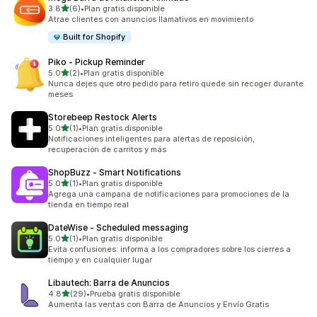
de 5 estrellas
3.8
(6)
•
Plan gratis disponible
6 reseñas en total
Atrae clientes con anuncios llamativos en movimiento
Built for Shopify
Piko ‑ Pickup Reminder
de 5 estrellas
5.0
(2)
•
Plan gratis disponible
2 reseñas en total
Nunca dejes que otro pedido para retiro quede sin recoger durante
meses
Storebeep Restock Alerts
de 5 estrellas
5.0
(1)
•
Plan gratis disponible
1 reseñas en total
Notificaciones inteligentes para alertas de reposición,
recuperación de carritos y más
ShopBuzz ‑ Smart Notifications
de 5 estrellas
5.0
(1)
•
Plan gratis disponible
1 reseñas en total
Agrega una campana de notificaciones para promociones de la
tienda en tiempo real
DateWise ‑ Scheduled messaging
de 5 estrellas
5.0
(1)
•
Plan gratis disponible
1 reseñas en total
Evita confusiones: informa a los compradores sobre los cierres a
tiempo y en cualquier lugar
Libautech: Barra de Anuncios
de 5 estrellas
4.8
(29)
•
Prueba gratis disponible
29 reseñas en total
Aumenta las ventas con Barra de Anuncios y Envío Gratis