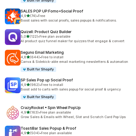
Built for Shopify
SALES POP UP:Fomo+Social Proof
z 5 hvězd
4,9
(74)
•
Free
Celkový počet recenzí: 74
Boost sales with social proofs, sales popups & notifications.
Quizell: Product Quiz Builder
z 5 hvězd
5,0
(122)
•
Free plan available
Celkový počet recenzí: 122
AI product quiz funnel maker for quizzes that engage & convert
Seguno Email Marketing
z 5 hvězd
4,8
(644)
•
Free to install
Celkový počet recenzí: 644
Canva & Sidekick-able email marketing newsletters & automation
Built for Shopify
SP Sales Pop up Social Proof
z 5 hvězd
4,9
(982)
•
Free to install
Celkový počet recenzí: 982
Boost add to carts with sales popup for social proof & urgency
Built for Shopify
CrazyRocket • Spin Wheel PopUp
z 5 hvězd
4,9
(163)
•
Free plan available
Celkový počet recenzí: 163
Grow Sales & Emails with Wheel, Slot and Scratch Card Pop Ups
ToastiBar Sales Popup & Proof
z 5 hvězd
4,9
(504)
•
Free plan available
Celkový počet recenzí: 504