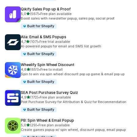
Qikify Sales Pop up & Proof
z 5 hvězd
5,0
(567)
•
Free plan available
Celkový počet recenzí: 567
Boost sales with newsletter popup, sales pop, social proof.
Built for Shopify
Alia: Email & SMS Popups
z 5 hvězd
4,7
(107)
•
Free trial available
Celkový počet recenzí: 107
AI-powered popups for email and SMS list growth
Built for Shopify
Wheelify Spin Wheel Discount
z 5 hvězd
4,8
(651)
•
Free to install
Celkový počet recenzí: 651
Spin to win via spin wheel discount pop up game & email pop up
Built for Shopify
SEA Post Purchase Survey Quiz
z 5 hvězd
4,9
(172)
•
Free plan available
Celkový počet recenzí: 172
Post Purchase Survey for Attribution & Quiz for Recommendation
Built for Shopify
PB: Spin Wheel & Email Popup
z 5 hvězd
5,0
(29)
•
Free plan available
Celkový počet recenzí: 29
Create games popup w/ spin wheel, discount popup, email popup