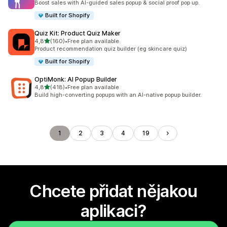
Boost sales with AI-guided sales popup & social proof pop up.
Built for Shopify
Quiz Kit: Product Quiz Maker
z 5 hvězd
4,8
(160)
•
Free plan available
Celkový počet recenzí: 160
Product recommendation quiz builder (eg skincare quiz)
Built for Shopify
OptiMonk: AI Popup Builder
z 5 hvězd
4,8
(418)
•
Free plan available
Celkový počet recenzí: 418
Build high-converting popups with an AI-native popup builder.
1
2
3
4
19
Chcete přidat nějakou
aplikaci?