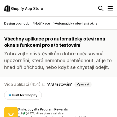
Shopify App Store
Design obchodu
Notifikace
Automaticky otevíraná okna
Všechny aplikace pro automaticky otevíraná
okna s funkcemi pro a/​b testování
Zobrazujte návštěvníkům dobře načasovaná
upozornění, která nemohou přehlédnout, ať je to
hned při příchodu, nebo když se chystají odejít.
Více aplikací (451) s:
A/​B testování
Vymazat
Built for Shopify
Smile: Loyalty Program Rewards
z 5 hvězd
4,9
(4 174)
•
Free plan available
Celkový počet recenzí: 4174