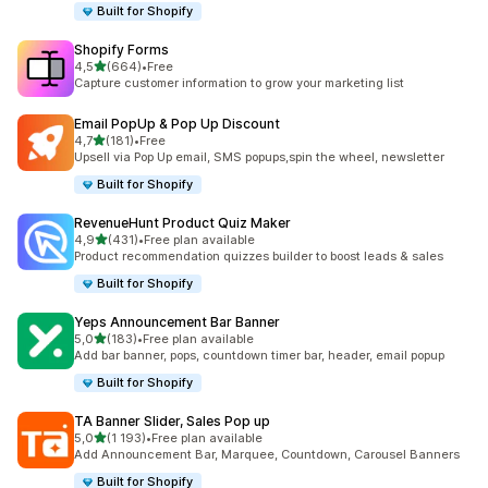
Built for Shopify
Shopify Forms
z 5 hvězd
4,5
(664)
•
Free
Celkový počet recenzí: 664
Capture customer information to grow your marketing list
Email PopUp & Pop Up Discount
z 5 hvězd
4,7
(181)
•
Free
Celkový počet recenzí: 181
Upsell via Pop Up email, SMS popups,spin the wheel, newsletter
Built for Shopify
RevenueHunt Product Quiz Maker
z 5 hvězd
4,9
(431)
•
Free plan available
Celkový počet recenzí: 431
Product recommendation quizzes builder to boost leads & sales
Built for Shopify
Yeps Announcement Bar Banner
z 5 hvězd
5,0
(183)
•
Free plan available
Celkový počet recenzí: 183
Add bar banner, pops, countdown timer bar, header, email popup
Built for Shopify
TA Banner Slider, Sales Pop up
z 5 hvězd
5,0
(1 193)
•
Free plan available
Celkový počet recenzí: 1193
Add Announcement Bar, Marquee, Countdown, Carousel Banners
Built for Shopify