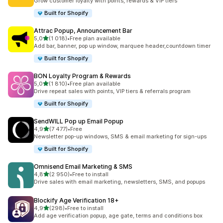
Grow customer loyalty with points, rewards & VIP tiers
Built for Shopify
Attrac Popup, Announcement Bar
z 5 hvězd
5,0
(1 018)
•
Free plan available
Celkový počet recenzí: 1018
Add bar, banner, pop up window, marquee header,countdown timer
Built for Shopify
BON Loyalty Program & Rewards
z 5 hvězd
5,0
(1 810)
•
Free plan available
Celkový počet recenzí: 1810
Drive repeat sales with points, VIP tiers & referrals program
Built for Shopify
SendWILL Pop up Email Popup
z 5 hvězd
4,9
(7 477)
•
Free
Celkový počet recenzí: 7477
Newsletter pop-up windows, SMS & email marketing for sign-ups
Built for Shopify
Omnisend Email Marketing & SMS
z 5 hvězd
4,8
(2 950)
•
Free to install
Celkový počet recenzí: 2950
Drive sales with email marketing, newsletters, SMS, and popups
Blockify Age Verification 18+
z 5 hvězd
4,9
(298)
•
Free to install
Celkový počet recenzí: 298
Add age verification popup, age gate, terms and conditions box