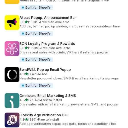
Fidelizza i clienti con punti, premi, referral e programmi VIP
Built for Shopify
Attrac Popup, Announcement Bar
stelle su 5
5,0
(1.018)
•
Free plan available
1018 recensioni totali
Add bar, banner, pop up window, marquee header,countdown timer
Built for Shopify
BON Loyalty Program & Rewards
stelle su 5
5,0
(1.809)
•
Free plan available
1809 recensioni totali
Drive repeat sales with points, VIP tiers & referrals program
Built for Shopify
SendWILL Pop up Email Popup
stelle su 5
4,9
(7.475)
•
Free
7475 recensioni totali
Newsletter pop-up windows, SMS & email marketing for sign-ups
Built for Shopify
Omnisend Email Marketing & SMS
stelle su 5
4,8
(2.947)
•
Free to install
2947 recensioni totali
Drive sales with email marketing, newsletters, SMS, and popups
Blockify Age Verification 18+
stelle su 5
4,9
(297)
•
Free to install
297 recensioni totali
Add age verification popup, age gate, terms and conditions box