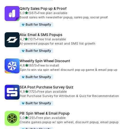
Qikify Sales Pop up & Proof
stelle su 5
5,0
(567)
•
Free plan available
567 recensioni totali
Boost sales with newsletter popup, sales pop, social proof.
Built for Shopify
Alia: Email & SMS Popups
stelle su 5
4,7
(107)
•
Free trial available
107 recensioni totali
AI-powered popups for email and SMS list growth
Built for Shopify
Wheelify Spin Wheel Discount
stelle su 5
4,8
(651)
•
Free to install
651 recensioni totali
Spin to win via spin wheel discount pop up game & email pop up
Built for Shopify
SEA Post Purchase Survey Quiz
stelle su 5
4,9
(172)
•
Free plan available
172 recensioni totali
Post Purchase Survey for Attribution & Quiz for Recommendation
Built for Shopify
PB: Spin Wheel & Email Popup
stelle su 5
5,0
(29)
•
Free plan available
29 recensioni totali
Create games popup w/ spin wheel, discount popup, email popup