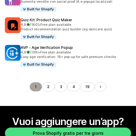
Aumenta vendite con social proof IA e popups localizzati
Built for Shopify
Quiz Kit: Product Quiz Maker
stelle su 5
4,8
(160)
•
Free plan available
160 recensioni totali
Product recommendation quiz builder (eg skincare quiz)
Built for Shopify
AVP ‑ Age Verification Popup
stelle su 5
4,6
(138)
•
Free plan available
138 recensioni totali
Easy age verification: 18+ pop-up for safe premium checks
Built for Shopify
1
2
3
4
19
Vuoi aggiungere un’app?
Prova Shopify gratis per tre giorni