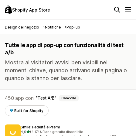
Shopify App Store
Design del negozio
Notifiche
Pop-up
Tutte le app di pop-up con funzionalità di test
a/b
Mostra ai visitatori avvisi ben visibili nei
momenti chiave, quando arrivano sulla pagina o
quando la stanno per lasciare.
450 app con
Test A/B
Cancella
Built for Shopify
Smile: Fedeltà e Premi
stelle su 5
4,9
(4.174)
•
Piano gratuito disponibile
4174 recensioni totali