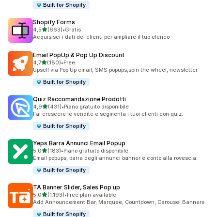
Built for Shopify
Shopify Forms
stelle su 5
4,5
(663)
•
Gratis
663 recensioni totali
Acquisisci i dati dei clienti per ampliare il tuo elenco
Email PopUp & Pop Up Discount
stelle su 5
4,7
(180)
•
Free
180 recensioni totali
Upsell via Pop Up email, SMS popups,spin the wheel, newsletter
Built for Shopify
Quiz Raccomandazione Prodotti
stelle su 5
4,9
(431)
•
Piano gratuito disponibile
431 recensioni totali
Fai crescere le vendite e segmenta i tuoi clienti con quiz.
Built for Shopify
Yeps Barra Annunci Email Popup
stelle su 5
5,0
(183)
•
Piano gratuito disponibile
183 recensioni totali
Email popups, barra degli annunci banner e conto alla rovescia
Built for Shopify
TA Banner Slider, Sales Pop up
stelle su 5
5,0
(1.193)
•
Free plan available
1193 recensioni totali
Add Announcement Bar, Marquee, Countdown, Carousel Banners
Built for Shopify