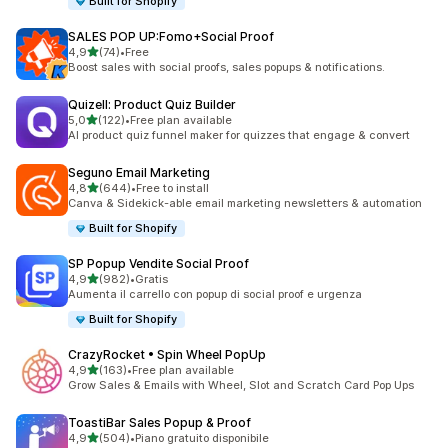
Built for Shopify
SALES POP UP:Fomo+Social Proof
stelle su 5
4,9
(74)
•
Free
74 recensioni totali
Boost sales with social proofs, sales popups & notifications.
Quizell: Product Quiz Builder
stelle su 5
5,0
(122)
•
Free plan available
122 recensioni totali
AI product quiz funnel maker for quizzes that engage & convert
Seguno Email Marketing
stelle su 5
4,8
(644)
•
Free to install
644 recensioni totali
Canva & Sidekick-able email marketing newsletters & automation
Built for Shopify
SP Popup Vendite Social Proof
stelle su 5
4,9
(982)
•
Gratis
982 recensioni totali
Aumenta il carrello con popup di social proof e urgenza
Built for Shopify
CrazyRocket • Spin Wheel PopUp
stelle su 5
4,9
(163)
•
Free plan available
163 recensioni totali
Grow Sales & Emails with Wheel, Slot and Scratch Card Pop Ups
ToastiBar Sales Popup & Proof
stelle su 5
4,9
(504)
•
Piano gratuito disponibile
504 recensioni totali