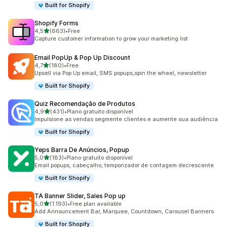
Built for Shopify
Shopify Forms
de 5 estrelas
4,5
(663)
•
Free
663 total de avaliações
Capture customer information to grow your marketing list
Email PopUp & Pop Up Discount
de 5 estrelas
4,7
(180)
•
Free
180 total de avaliações
Upsell via Pop Up email, SMS popups,spin the wheel, newsletter
Built for Shopify
Quiz Recomendação de Produtos
de 5 estrelas
4,9
(431)
•
Plano gratuito disponível
431 total de avaliações
Impulsione as vendas segmente clientes e aumente sua audiência
Built for Shopify
Yeps Barra De Anúncios, Popup
de 5 estrelas
5,0
(183)
•
Plano gratuito disponível
183 total de avaliações
Email popups, cabeçalho, temporizador de contagem decrescente
Built for Shopify
TA Banner Slider, Sales Pop up
de 5 estrelas
5,0
(1.193)
•
Free plan available
1193 total de avaliações
Add Announcement Bar, Marquee, Countdown, Carousel Banners
Built for Shopify