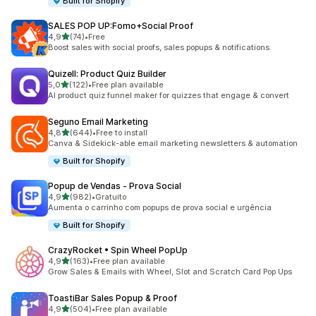
Built for Shopify
SALES POP UP:Fomo+Social Proof
de 5 estrelas
4,9
(74)
•
Free
74 total de avaliações
Boost sales with social proofs, sales popups & notifications.
Quizell: Product Quiz Builder
de 5 estrelas
5,0
(122)
•
Free plan available
122 total de avaliações
AI product quiz funnel maker for quizzes that engage & convert
Seguno Email Marketing
de 5 estrelas
4,8
(644)
•
Free to install
644 total de avaliações
Canva & Sidekick-able email marketing newsletters & automation
Built for Shopify
Popup de Vendas ‑ Prova Social
de 5 estrelas
4,9
(982)
•
Gratuito
982 total de avaliações
Aumenta o carrinho com popups de prova social e urgência
Built for Shopify
CrazyRocket • Spin Wheel PopUp
de 5 estrelas
4,9
(163)
•
Free plan available
163 total de avaliações
Grow Sales & Emails with Wheel, Slot and Scratch Card Pop Ups
ToastiBar Sales Popup & Proof
de 5 estrelas
4,9
(504)
•
Free plan available
504 total de avaliações