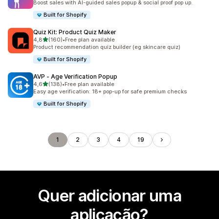
Boost sales with AI-guided sales popup & social proof pop up.
Built for Shopify
Quiz Kit: Product Quiz Maker
de 5 estrelas
4,8
(160)
•
Free plan available
160 total de avaliações
Product recommendation quiz builder (eg skincare quiz)
Built for Shopify
AVP ‑ Age Verification Popup
de 5 estrelas
4,6
(138)
•
Free plan available
138 total de avaliações
Easy age verification: 18+ pop-up for safe premium checks
Built for Shopify
1
2
3
4
19
Quer adicionar uma
aplicação?