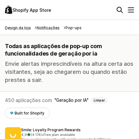
Shopify App Store
Design da loja
Notificações
Pop-ups
Todas as aplicações de pop-up com
funcionalidades de geração por ia
Envie alertas imprescindíveis na altura certa aos
visitantes, seja ao chegarem ou quando estão
prestes a sair.
450 aplicações com
Geração por IA
Limpar
Built for Shopify
Smile: Loyalty Program Rewards
de 5 estrelas
4,9
(4.174)
•
Free plan available
4174 total de avaliações