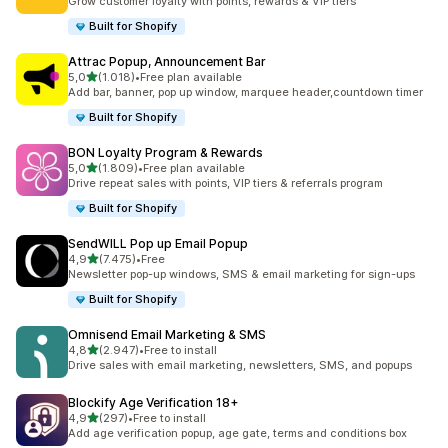
Grow customer loyalty with points, rewards & VIP tiers
Built for Shopify
Attrac Popup, Announcement Bar
de 5 estrelas
5,0
(1.018)
•
Free plan available
1018 total de avaliações
Add bar, banner, pop up window, marquee header,countdown timer
Built for Shopify
BON Loyalty Program & Rewards
de 5 estrelas
5,0
(1.809)
•
Free plan available
1809 total de avaliações
Drive repeat sales with points, VIP tiers & referrals program
Built for Shopify
SendWILL Pop up Email Popup
de 5 estrelas
4,9
(7.475)
•
Free
7475 total de avaliações
Newsletter pop-up windows, SMS & email marketing for sign-ups
Built for Shopify
Omnisend Email Marketing & SMS
de 5 estrelas
4,8
(2.947)
•
Free to install
2947 total de avaliações
Drive sales with email marketing, newsletters, SMS, and popups
Blockify Age Verification 18+
de 5 estrelas
4,9
(297)
•
Free to install
297 total de avaliações
Add age verification popup, age gate, terms and conditions box