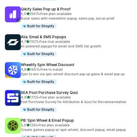
Qikify Sales Pop up & Proof
de 5 estrelas
5,0
(567)
•
Free plan available
567 total de avaliações
Boost sales with newsletter popup, sales pop, social proof.
Built for Shopify
Alia: Email & SMS Popups
de 5 estrelas
4,7
(107)
•
Free trial available
107 total de avaliações
AI-powered popups for email and SMS list growth
Built for Shopify
Wheelify Spin Wheel Discount
de 5 estrelas
4,8
(651)
•
Free to install
651 total de avaliações
Spin to win via spin wheel discount pop up game & email pop up
Built for Shopify
SEA Post Purchase Survey Quiz
de 5 estrelas
4,9
(172)
•
Free plan available
172 total de avaliações
Post Purchase Survey for Attribution & Quiz for Recommendation
Built for Shopify
PB: Spin Wheel & Email Popup
de 5 estrelas
5,0
(29)
•
Free plan available
29 total de avaliações
Create games popup w/ spin wheel, discount popup, email popup