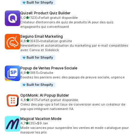
Built for Shopify
Quizell: Product Quiz Builder
étoile(s) sur 5
5,0
(123)
•
Forfait gratuit disponible
123 avis au total
Créateur d’entonnoirs de quiz de produits IA pour des quiz
engageants qui convertissent
Seguno Email Marketing
étoile(s) sur 5
4,8
(643)
•
Installation gratuite
643 avis au total
Newsletters et automatisation du marketing par e-mail compatibles
avec Canva et Sidekick
Built for Shopify
Popup de Ventes Preuve Sociale
étoile(s) sur 5
4,9
(981)
•
Gratuite
981 avis au total
Boostez les paniers avec des popups de preuve sociale, urgence
Built for Shopify
OptiMonk: AI Popup Builder
étoile(s) sur 5
4,8
(417)
•
Forfait gratuit disponible
417 avis au total
Créez des pop-ups à fort taux de conversion avec un créateur de
pop-ups intégrant nativement l’IA.
Magical Vacation Mode
étoile(s) sur 5
4,7
(35)
•
$9 /an
35 avis au total
Mode vacances pour suspendre les ventes et mode catalogue pour
masquer les prix