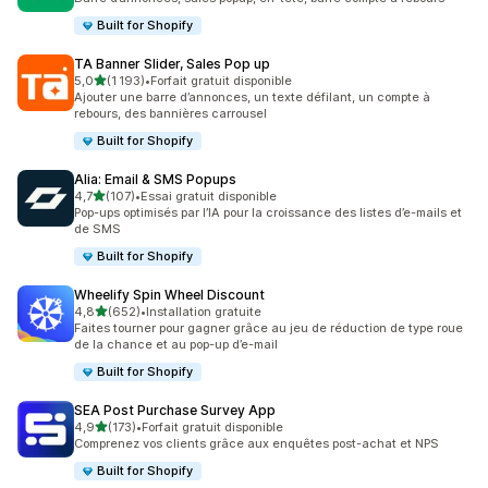
Built for Shopify
TA Banner Slider, Sales Pop up
étoile(s) sur 5
5,0
(1 193)
•
Forfait gratuit disponible
1193 avis au total
Ajouter une barre d’annonces, un texte défilant, un compte à
rebours, des bannières carrousel
Built for Shopify
Alia: Email & SMS Popups
étoile(s) sur 5
4,7
(107)
•
Essai gratuit disponible
107 avis au total
Pop-ups optimisés par l’IA pour la croissance des listes d’e-mails et
de SMS
Built for Shopify
Wheelify Spin Wheel Discount
étoile(s) sur 5
4,8
(652)
•
Installation gratuite
652 avis au total
Faites tourner pour gagner grâce au jeu de réduction de type roue
de la chance et au pop-up d’e-mail
Built for Shopify
SEA Post Purchase Survey App
étoile(s) sur 5
4,9
(173)
•
Forfait gratuit disponible
173 avis au total
Comprenez vos clients grâce aux enquêtes post-achat et NPS
Built for Shopify