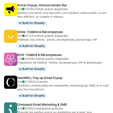
Attrac Popup, Announcement Bar
étoile(s) sur 5
5,0
(1 019)
•
Forfait gratuit disponible
1019 avis au total
Ajoutez une barre, une bannière, une fenêtre contextuelle, un en-
tête défilant, un compte à rebours
Built for Shopify
Smile : Fidélité & Récompenses
étoile(s) sur 5
4,9
(4 177)
•
Forfait gratuit disponible
4177 avis au total
Fidélisez vos clients : points, récompenses, parrainage, VIP
Built for Shopify
BON : Fidélité & Récompenses
étoile(s) sur 5
5,0
(1 809)
•
Forfait gratuit disponible
1809 avis au total
Programme de fidélité : Points, récompenses, VIP et parrainage
Built for Shopify
SendWILL Pop up Email Popup
étoile(s) sur 5
4,9
(7 480)
•
Gratuite
7480 avis au total
Fenêtres contextuelles de newsletter, marketing par SMS et e-mail
pour les inscriptions
Built for Shopify
Omnisend Email Marketing & SMS
étoile(s) sur 5
4,8
(2 952)
•
Installation gratuite
2952 avis au total
Stimuler les ventes grâce au marketing par e-mail, aux