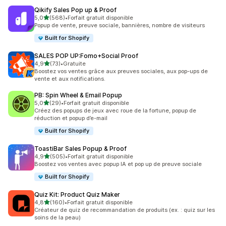
Qikify Sales Pop up & Proof
étoile(s) sur 5
5,0
(568)
•
Forfait gratuit disponible
568 avis au total
Popup de vente, preuve sociale, bannières, nombre de visiteurs
Built for Shopify
SALES POP UP:Fomo+Social Proof
étoile(s) sur 5
4,9
(73)
•
Gratuite
73 avis au total
Boostez vos ventes grâce aux preuves sociales, aux pop-ups de
vente et aux notifications.
PB: Spin Wheel & Email Popup
étoile(s) sur 5
5,0
(29)
•
Forfait gratuit disponible
29 avis au total
Créez des popups de jeux avec roue de la fortune, popup de
réduction et popup d’e-mail
Built for Shopify
ToastiBar Sales Popup & Proof
étoile(s) sur 5
4,9
(505)
•
Forfait gratuit disponible
505 avis au total
Boostez vos ventes avec popup IA et pop up de preuve sociale
Built for Shopify
Quiz Kit: Product Quiz Maker
étoile(s) sur 5
4,8
(160)
•
Forfait gratuit disponible
160 avis au total
Créateur de quiz de recommandation de produits (ex. : quiz sur les
soins de la peau)