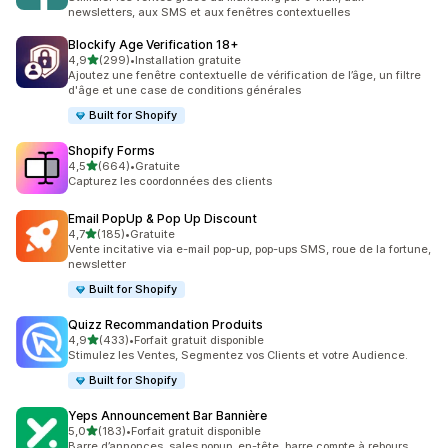
newsletters, aux SMS et aux fenêtres contextuelles
Blockify Age Verification 18+
étoile(s) sur 5
4,9
(299)
•
Installation gratuite
299 avis au total
Ajoutez une fenêtre contextuelle de vérification de l’âge, un filtre
d'âge et une case de conditions générales
Built for Shopify
Shopify Forms
étoile(s) sur 5
4,5
(664)
•
Gratuite
664 avis au total
Capturez les coordonnées des clients
Email PopUp & Pop Up Discount
étoile(s) sur 5
4,7
(185)
•
Gratuite
185 avis au total
Vente incitative via e-mail pop-up, pop-ups SMS, roue de la fortune,
newsletter
Built for Shopify
Quizz Recommandation Produits
étoile(s) sur 5
4,9
(433)
•
Forfait gratuit disponible
433 avis au total
Stimulez les Ventes, Segmentez vos Clients et votre Audience.
Built for Shopify
Yeps Announcement Bar Bannière
étoile(s) sur 5
5,0
(183)
•
Forfait gratuit disponible
183 avis au total
Barre d’annonces, sales popup, en-tête, barre compte à rebours