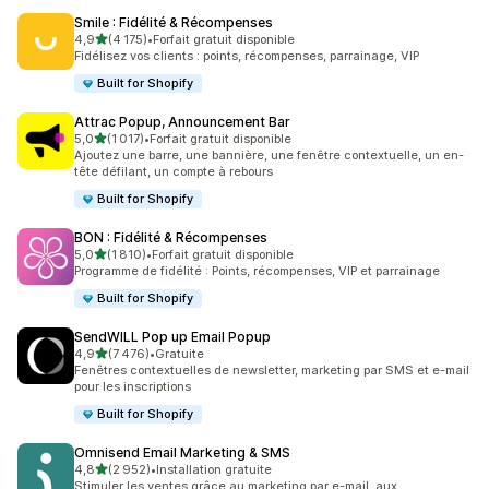
Smile : Fidélité & Récompenses
étoile(s) sur 5
4,9
(4 175)
•
Forfait gratuit disponible
4175 avis au total
Fidélisez vos clients : points, récompenses, parrainage, VIP
Built for Shopify
Attrac Popup, Announcement Bar
étoile(s) sur 5
5,0
(1 017)
•
Forfait gratuit disponible
1017 avis au total
Ajoutez une barre, une bannière, une fenêtre contextuelle, un en-
tête défilant, un compte à rebours
Built for Shopify
BON : Fidélité & Récompenses
étoile(s) sur 5
5,0
(1 810)
•
Forfait gratuit disponible
1810 avis au total
Programme de fidélité : Points, récompenses, VIP et parrainage
Built for Shopify
SendWILL Pop up Email Popup
étoile(s) sur 5
4,9
(7 476)
•
Gratuite
7476 avis au total
Fenêtres contextuelles de newsletter, marketing par SMS et e-mail
pour les inscriptions
Built for Shopify
Omnisend Email Marketing & SMS
étoile(s) sur 5
4,8
(2 952)
•
Installation gratuite
2952 avis au total
Stimuler les ventes grâce au marketing par e-mail, aux