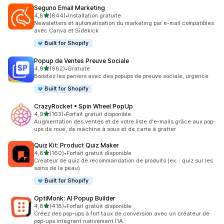
Seguno Email Marketing
étoile(s) sur 5
4,8
(644)
•
Installation gratuite
644 avis au total
Newsletters et automatisation du marketing par e-mail compatibles
avec Canva et Sidekick
Built for Shopify
Popup de Ventes Preuve Sociale
étoile(s) sur 5
4,9
(982)
•
Gratuite
982 avis au total
Boostez les paniers avec des popups de preuve sociale, urgence
Built for Shopify
CrazyRocket • Spin Wheel PopUp
étoile(s) sur 5
4,9
(163)
•
Forfait gratuit disponible
163 avis au total
Augmentation des ventes et de votre liste d'e-mails grâce aux pop-
ups de roue, de machine à sous et de carte à gratter
Quiz Kit: Product Quiz Maker
étoile(s) sur 5
4,8
(160)
•
Forfait gratuit disponible
160 avis au total
Créateur de quiz de recommandation de produits (ex. : quiz sur les
soins de la peau)
Built for Shopify
OptiMonk: AI Popup Builder
étoile(s) sur 5
4,8
(418)
•
Forfait gratuit disponible
418 avis au total
Créez des pop-ups à fort taux de conversion avec un créateur de
pop-ups intégrant nativement l’IA.