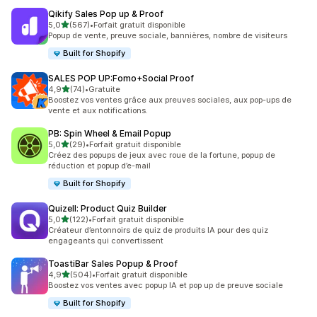
Qikify Sales Pop up & Proof
étoile(s) sur 5
5,0
(567)
•
Forfait gratuit disponible
567 avis au total
Popup de vente, preuve sociale, bannières, nombre de visiteurs
Built for Shopify
SALES POP UP:Fomo+Social Proof
étoile(s) sur 5
4,9
(74)
•
Gratuite
74 avis au total
Boostez vos ventes grâce aux preuves sociales, aux pop-ups de
vente et aux notifications.
PB: Spin Wheel & Email Popup
étoile(s) sur 5
5,0
(29)
•
Forfait gratuit disponible
29 avis au total
Créez des popups de jeux avec roue de la fortune, popup de
réduction et popup d’e-mail
Built for Shopify
Quizell: Product Quiz Builder
étoile(s) sur 5
5,0
(122)
•
Forfait gratuit disponible
122 avis au total
Créateur d’entonnoirs de quiz de produits IA pour des quiz
engageants qui convertissent
ToastiBar Sales Popup & Proof
étoile(s) sur 5
4,9
(504)
•
Forfait gratuit disponible
504 avis au total
Boostez vos ventes avec popup IA et pop up de preuve sociale
Built for Shopify