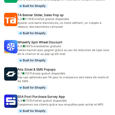
Built for Shopify
TA Banner Slider, Sales Pop up
étoile(s) sur 5
5,0
(1 194)
•
Forfait gratuit disponible
1194 avis au total
Ajouter une barre d’annonces, un texte défilant, un compte à
rebours, des bannières carrousel
Built for Shopify
Wheelify Spin Wheel Discount
étoile(s) sur 5
4,8
(651)
•
Installation gratuite
651 avis au total
Faites tourner pour gagner grâce au jeu de réduction de type roue
de la chance et au pop-up d’e-mail
Built for Shopify
Alia: Email & SMS Popups
étoile(s) sur 5
4,7
(107)
•
Essai gratuit disponible
107 avis au total
Pop-ups optimisés par l’IA pour la croissance des listes d’e-mails et
de SMS
Built for Shopify
SEA Post Purchase Survey App
étoile(s) sur 5
4,9
(173)
•
Forfait gratuit disponible
173 avis au total
Comprenez vos clients grâce aux enquêtes post-achat et NPS
Built for Shopify