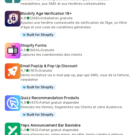
newsletters, aux SMS et aux fenêtres contextuelles
Blockify Age Verification 18+
étoile(s) sur 5
4,9
(298)
•
Installation gratuite
298 avis au total
Ajoutez une fenêtre contextuelle de vérification de l’âge, un filtre
d'âge et une case de conditions générales
Built for Shopify
Shopify Forms
étoile(s) sur 5
4,5
(664)
•
Gratuite
664 avis au total
Capturez les coordonnées des clients
Email PopUp & Pop Up Discount
étoile(s) sur 5
4,7
(181)
•
Gratuite
181 avis au total
Vente incitative via e-mail pop-up, pop-ups SMS, roue de la fortune,
newsletter
Built for Shopify
Quizz Recommandation Produits
étoile(s) sur 5
4,9
(431)
•
Forfait gratuit disponible
431 avis au total
Stimulez les Ventes, Segmentez vos Clients et votre Audience.
Built for Shopify
Yeps Announcement Bar Bannière
étoile(s) sur 5
5,0
(183)
•
Forfait gratuit disponible
183 avis au total
Barre d’annonces, sales popup, en-tête, barre compte à rebours