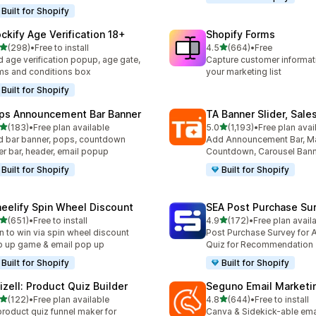
Built for Shopify
ockify Age Verification 18+
Shopify Forms
별 5개 중
별 5개 중
(298)
•
Free to install
4.5
(664)
•
Free
리뷰 298개
총 리뷰 664개
 age verification popup, age gate,
Capture customer informat
ms and conditions box
your marketing list
Built for Shopify
ps Announcement Bar Banner
TA Banner Slider, Sale
별 5개 중
별 5개 중
(183)
•
Free plan available
5.0
(1,193)
•
Free plan avai
리뷰 183개
총 리뷰 1193개
 bar banner, pops, countdown
Add Announcement Bar, M
er bar, header, email popup
Countdown, Carousel Ban
Built for Shopify
Built for Shopify
eelify Spin Wheel Discount
SEA Post Purchase Su
별 5개 중
별 5개 중
(651)
•
Free to install
4.9
(172)
•
Free plan avail
리뷰 651개
총 리뷰 172개
n to win via spin wheel discount
Post Purchase Survey for A
 up game & email pop up
Quiz for Recommendation
Built for Shopify
Built for Shopify
izell: Product Quiz Builder
Seguno Email Marketi
별 5개 중
별 5개 중
(122)
•
Free plan available
4.8
(644)
•
Free to install
리뷰 122개
총 리뷰 644개
product quiz funnel maker for
Canva & Sidekick-able ema