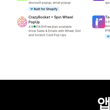
discount popup, email popup
qui
Built for Shopify
CrazyRocket • Spin Wheel
To
PopUp
4.9
총 
Boo
별 5개 중
4.9
(163)
•
Free plan available
총 리뷰 163개
pop
Grow Sales & Emails with Wheel, Slot
and Scratch Card Pop Ups
앱