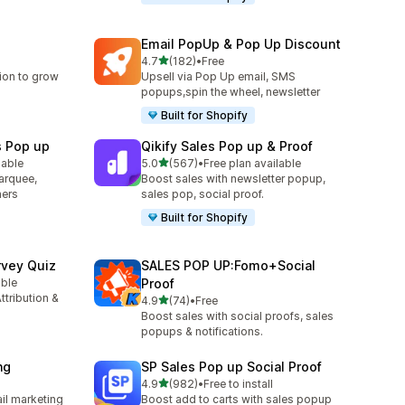
Email PopUp & Pop Up Discount
별 5개 중
4.7
(182)
•
Free
총 리뷰 182개
ion to grow
Upsell via Pop Up email, SMS
popups,spin the wheel, newsletter
Built for Shopify
s Pop up
Qikify Sales Pop up & Proof
별 5개 중
lable
5.0
(567)
•
Free plan available
총 리뷰 567개
arquee,
Boost sales with newsletter popup,
ners
sales pop, social proof.
Built for Shopify
rvey Quiz
SALES POP UP:Fomo+Social
able
Proof
ttribution &
별 5개 중
4.9
(74)
•
Free
총 리뷰 74개
Boost sales with social proofs, sales
popups & notifications.
ng
SP Sales Pop up Social Proof
별 5개 중
4.9
(982)
•
Free to install
총 리뷰 982개
il marketing
Boost add to carts with sales popup