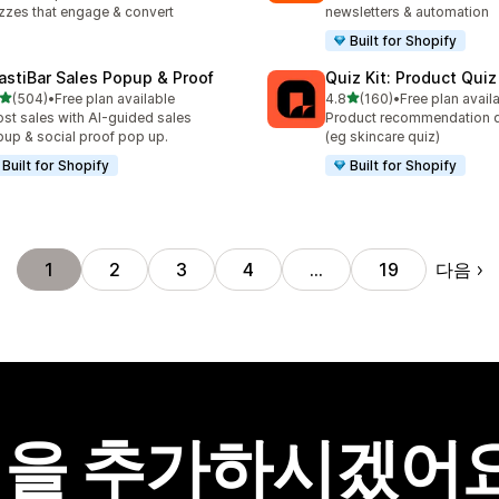
zzes that engage & convert
newsletters & automation
Built for Shopify
astiBar Sales Popup & Proof
Quiz Kit: Product Qui
별 5개 중
별 5개 중
(504)
•
Free plan available
4.8
(160)
•
Free plan avail
리뷰 504개
총 리뷰 160개
st sales with AI-guided sales
Product recommendation q
up & social proof pop up.
(eg skincare quiz)
Built for Shopify
Built for Shopify
다음
1
2
3
4
…
19
을 추가하시겠어