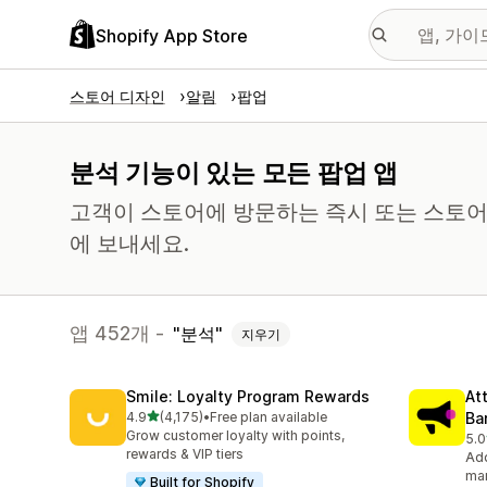
Shopify App Store
스토어 디자인
알림
팝업
분석 기능이 있는 모든 팝업 앱
고객이 스토어에 방문하는 즉시 또는 스토어
에 보내세요.
앱 452개 -
분석
지우기
Smile: Loyalty Program Rewards
At
별 5개 중
4.9
(4,175)
•
Free plan available
Ba
총 리뷰 4175개
Grow customer loyalty with points,
5.0
총 
rewards & VIP tiers
Add
mar
Built for Shopify