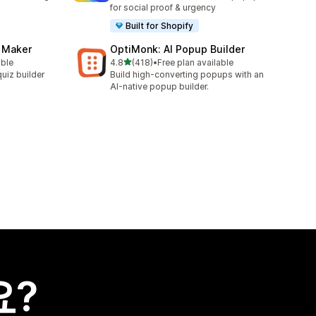
for social proof & urgency
Built for Shopify
z Maker
OptiMonk: AI Popup Builder
별 5개 중
able
4.8
(418)
•
Free plan available
총 리뷰 418개
uiz builder
Build high-converting popups with an
AI-native popup builder.
요?