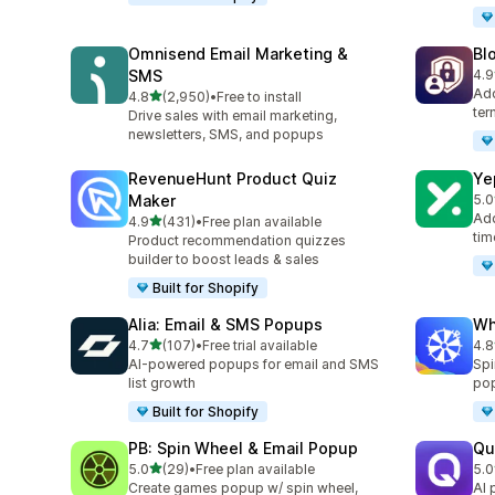
Omnisend Email Marketing &
Bl
SMS
4.9
총 
Add
별 5개 중
4.8
(2,950)
•
Free to install
총 리뷰 2950개
ter
Drive sales with email marketing,
newsletters, SMS, and popups
RevenueHunt Product Quiz
Ye
Maker
5.0
총 
Add
별 5개 중
4.9
(431)
•
Free plan available
총 리뷰 431개
tim
Product recommendation quizzes
builder to boost leads & sales
Built for Shopify
Alia: Email & SMS Popups
Wh
별 5개 중
4.7
(107)
•
Free trial available
4.8
총 리뷰 107개
총 
AI-powered popups for email and SMS
Spi
list growth
pop
Built for Shopify
PB: Spin Wheel & Email Popup
Qu
별 5개 중
5.0
(29)
•
Free plan available
5.0
총 리뷰 29개
총 
Create games popup w/ spin wheel,
AI 