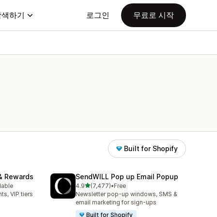
탐색하기
로그인
무료로 시작
Built for Shopify
& Rewards
SendWILL Pop up Email Popup
별 5개 중
lable
4.9
(7,477)
•
Free
총 리뷰 7477개
ts, VIP tiers
Newsletter pop-up windows, SMS &
email marketing for sign-ups
Built for Shopify