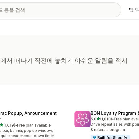
앱 
에서 떠나기 직전에 놓치기 아쉬운 알림을 적시
trac Popup, Announcement
BON Loyalty Program 
별 5개 중
r
5.0
(1,810)
•
Free plan avai
총 리뷰 1810개
Drive repeat sales with poin
별 5개 중
(1,019)
•
Free plan available
리뷰 1019개
& referrals program
 bar, banner, pop up window,
quee header,countdown timer
Built for Shopify