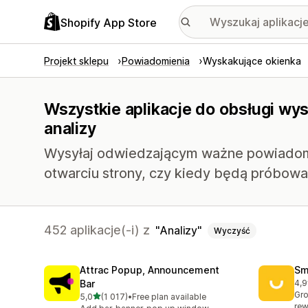
Shopify App Store
Projekt sklepu
Powiadomienia
Wyskakujące okienka
Wszystkie aplikacje do obsługi wy
analizy
Wysyłaj odwiedzającym ważne powiadomi
otwarciu strony, czy kiedy będą próbowal
452 aplikacje(-i) z
Analizy
Wyczyść
Attrac Popup, Announcement
Sm
Bar
4,9
Łąc
Gro
na 5 gwiazdek
5,0
(1 017)
•
Free plan available
Łączna liczba recenzji: 1017
rew