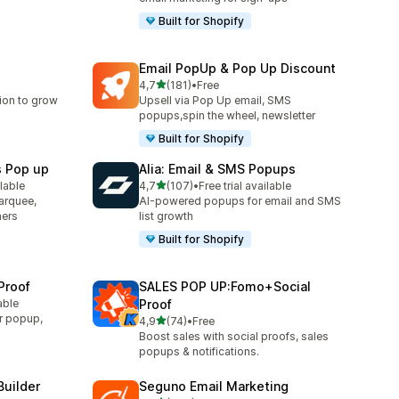
Built for Shopify
Email PopUp & Pop Up Discount
na 5 gwiazdek
4,7
(181)
•
Free
4
Łączna liczba recenzji: 181
ion to grow
Upsell via Pop Up email, SMS
popups,spin the wheel, newsletter
Built for Shopify
s Pop up
Alia: Email & SMS Popups
na 5 gwiazdek
lable
4,7
(107)
•
Free trial available
4
Łączna liczba recenzji: 107
arquee,
AI-powered popups for email and SMS
ners
list growth
Built for Shopify
Proof
SALES POP UP:Fomo+Social
able
Proof
7
r popup,
na 5 gwiazdek
4,9
(74)
•
Free
Łączna liczba recenzji: 74
Boost sales with social proofs, sales
popups & notifications.
Builder
Seguno Email Marketing