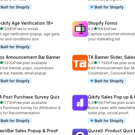
Built for Shopify
Built for Shopify
ockify Age Verification 18+
Shopify Forms
na 5 gwiazdek
na 5 gwiazdek
(298)
•
Free to install
4,5
(664)
•
Free
zna liczba recenzji: 298
Łączna liczba recenzji: 66
 age verification popup, age gate,
Capture customer informat
ms and conditions box
your marketing list
Built for Shopify
ps Announcement Bar Banner
TA Banner Slider, Sale
na 5 gwiazdek
na 5 gwiazdek
(183)
•
Free plan available
5,0
(1 194)
•
Free plan avai
zna liczba recenzji: 183
Łączna liczba recenzji: 119
 bar banner, pops, countdown
Add Announcement Bar, M
er bar, header, email popup
Countdown, Carousel Ban
Built for Shopify
Built for Shopify
A Post Purchase Survey Quiz
Qikify Sales Pop up & 
na 5 gwiazdek
na 5 gwiazdek
(173)
•
Free plan available
5,0
(567)
•
Free plan avail
zna liczba recenzji: 173
Łączna liczba recenzji: 56
t Purchase Survey for Attribution &
Boost sales with newslette
z for Recommendation
sales pop, social proof.
Built for Shopify
Built for Shopify
astiBar Sales Popup & Proof
Quizell: Product Quiz 