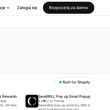
cje
Zaloguj się
Rozpocznij za darmo
Built for Shopify
& Rewards
SendWILL Pop up Email Popup
na 5 gwiazdek
lable
4,9
(7 477)
•
Free
1
Łączna liczba recenzji: 7477
ts, VIP tiers
Newsletter pop-up windows, SMS &
email marketing for sign-ups