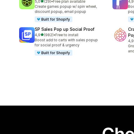
na 5 gwiazdek
5,0
(29)
•
Free plan available
4,9
Łączna liczba recenzji: 29
Łąc
Create games popup w/ spin wheel,
Boo
discount popup, email popup
pop
Built for Shopify
SP Sales Pop up Social Proof
Cr
na 5 gwiazdek
4,9
(982)
•
Free to install
Po
Łączna liczba recenzji: 982
Boost add to carts with sales popup
4,9
Łąc
for social proof & urgency
Gro
and
Built for Shopify