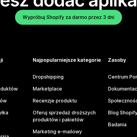
esz dodać aplika
Wypróbuj Shopify za darmo przez 3 dni
ji
Najpopularniejsze kategorie
Zasoby
Dropshipping
Centrum Po
oduktów
Marketplace
Dokumentac
tów
Recenzje produktu
Społeczność
yłka
Oferuj sprzedaż droższych
Blog Shopif
produktów i pakietów
Badania
Marketing e-mailowy
rsja