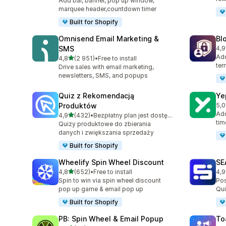
Add bar, banner, pop up window,
marquee header,countdown timer
Built for Shopify
Omnisend Email Marketing &
Bl
SMS
4,9
Łąc
Add
na 5 gwiazdek
4,8
(2 951)
•
Free to install
Łączna liczba recenzji: 2951
ter
Drive sales with email marketing,
newsletters, SMS, and popups
Quiz z Rekomendacją
Ye
Produktów
5,0
Łąc
Add
na 5 gwiazdek
4,9
(432)
•
Bezpłatny plan jest dostępny
Łączna liczba recenzji: 432
tim
Quizy produktowe do zbierania
danych i zwiększania sprzedaży
Built for Shopify
Wheelify Spin Wheel Discount
SE
na 5 gwiazdek
4,8
(652)
•
Free to install
4,9
Łączna liczba recenzji: 652
Łąc
Spin to win via spin wheel discount
Pos
pop up game & email pop up
Qui
Built for Shopify
PB: Spin Wheel & Email Popup
To