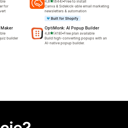
na 5 gwiazdek
able
4,8
(644)
•
Free to install
Łączna liczba recenzji: 644
er for
Canva & Sidekick-able email marketing
vert
newsletters & automation
Built for Shopify
z Maker
OptiMonk: AI Popup Builder
na 5 gwiazdek
able
4,8
(418)
•
Free plan available
Łączna liczba recenzji: 418
uiz builder
Build high-converting popups with an
AI-native popup builder.