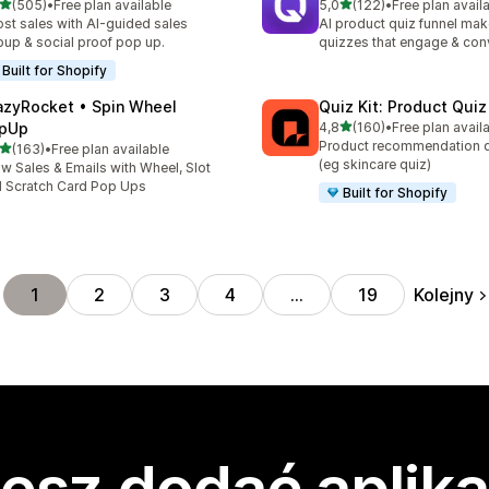
na 5 gwiazdek
na 5 gwiazdek
(505)
•
Free plan available
5,0
(122)
•
Free plan avail
zna liczba recenzji: 505
Łączna liczba recenzji: 122
st sales with AI-guided sales
AI product quiz funnel mak
up & social proof pop up.
quizzes that engage & con
Built for Shopify
azyRocket • Spin Wheel
Quiz Kit: Product Qui
na 5 gwiazdek
pUp
4,8
(160)
•
Free plan avail
Łączna liczba recenzji: 160
Product recommendation q
na 5 gwiazdek
(163)
•
Free plan available
zna liczba recenzji: 163
(eg skincare quiz)
w Sales & Emails with Wheel, Slot
 Scratch Card Pop Ups
Built for Shopify
Kolejny
1
2
3
4
…
19