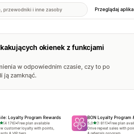
Przeglądaj aplika
skakujących okienek z funkcjami
enia w odpowiednim czasie, czy to po
i ją zamknąć.
ile: Loyalty Program Rewards
BON Loyalty Program 
na 5 gwiazdek
na 5 gwiazdek
(4 176)
•
Free plan available
5,0
(1 811)
•
Free plan avai
zna liczba recenzji: 4176
Łączna liczba recenzji: 181
w customer loyalty with points,
Drive repeat sales with poin
ards & VIP tiers
& referrals program