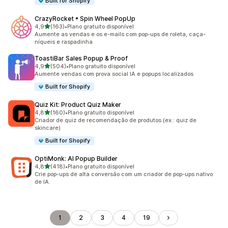
Built for Shopify
CrazyRocket • Spin Wheel PopUp
de 5 estrelas
4,9
(163)
•
Plano gratuito disponível
163 avaliações ao todo
Aumente as vendas e os e-mails com pop-ups de roleta, caça-
níqueis e raspadinha
ToastiBar Sales Popup & Proof
de 5 estrelas
4,9
(504)
•
Plano gratuito disponível
504 avaliações ao todo
Aumente vendas com prova social IA e popups localizados
Built for Shopify
Quiz Kit: Product Quiz Maker
de 5 estrelas
4,8
(160)
•
Plano gratuito disponível
160 avaliações ao todo
Criador de quiz de recomendação de produtos (ex.: quiz de
skincare)
Built for Shopify
OptiMonk: AI Popup Builder
de 5 estrelas
4,8
(418)
•
Plano gratuito disponível
418 avaliações ao todo
Crie pop-ups de alta conversão com um criador de pop-ups nativo
de IA.
1
2
3
4
19