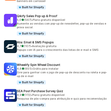
banners em carrossel
Built for Shopify
Qikify Sales Pop up & Proof
de 5 estrelas
5,0
(567)
•
Plano gratuito disponível
567 avaliações ao todo
Aumente as vendas com pop-up de newsletter, pop-up de vendas e
prova social.
Built for Shopify
Alia: Email & SMS Popups
de 5 estrelas
4,7
(107)
•
Avaliação gratuita
107 avaliações ao todo
Popups com IA para o crescimento das listas de e-mail e SMS
Built for Shopify
Wheelify Spin Wheel Discount
de 5 estrelas
4,8
(651)
•
Grátis para instalar
651 avaliações ao todo
Gire para ganhar com o jogo de pop-up de desconto na roleta e pop-
up de e-mail
Built for Shopify
SEA Post Purchase Survey Quiz
de 5 estrelas
4,9
(172)
•
Plano gratuito disponível
172 avaliações ao todo
Pesquisa de pós-compra para atribuição e quiz para recomendação
Built for Shopify