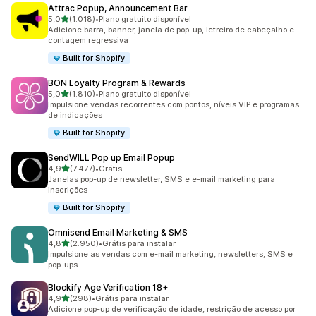
Attrac Popup, Announcement Bar
de 5 estrelas
5,0
(1.018)
•
Plano gratuito disponível
1018 avaliações ao todo
Adicione barra, banner, janela de pop-up, letreiro de cabeçalho e
contagem regressiva
Built for Shopify
BON Loyalty Program & Rewards
de 5 estrelas
5,0
(1.810)
•
Plano gratuito disponível
1810 avaliações ao todo
Impulsione vendas recorrentes com pontos, níveis VIP e programas
de indicações
Built for Shopify
SendWILL Pop up Email Popup
de 5 estrelas
4,9
(7.477)
•
Grátis
7477 avaliações ao todo
Janelas pop-up de newsletter, SMS e e-mail marketing para
inscrições
Built for Shopify
Omnisend Email Marketing & SMS
de 5 estrelas
4,8
(2.950)
•
Grátis para instalar
2950 avaliações ao todo
Impulsione as vendas com e-mail marketing, newsletters, SMS e
pop-ups
Blockify Age Verification 18+
de 5 estrelas
4,9
(298)
•
Grátis para instalar
298 avaliações ao todo
Adicione pop-up de verificação de idade, restrição de acesso por