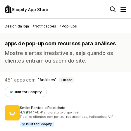
Shopify App Store
Design da loja
Notificações
Pop-ups
apps de pop-up com recursos para análises
Mostre alertas irresistíveis, seja quando os
clientes entram ou saem do site.
451 apps com
Análises
Limpar
Built for Shopify
Smile: Pontos e Fidelidade
de 5 estrelas
4,9
(4.174)
•
Plano gratuito disponível
4174 avaliações ao todo
Fidelize clientes com pontos, recompensas, indicações, VIP
Built for Shopify