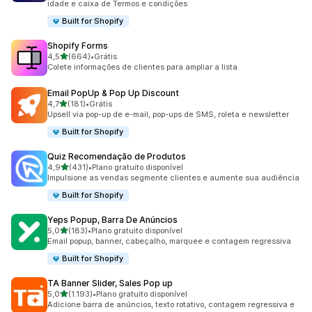
idade e caixa de Termos e condições
Built for Shopify
Shopify Forms
de 5 estrelas
4,5
(664)
•
Grátis
664 avaliações ao todo
Colete informações de clientes para ampliar a lista
Email PopUp & Pop Up Discount
de 5 estrelas
4,7
(181)
•
Grátis
181 avaliações ao todo
Upsell via pop-up de e-mail, pop-ups de SMS, roleta e newsletter
Built for Shopify
Quiz Recomendação de Produtos
de 5 estrelas
4,9
(431)
•
Plano gratuito disponível
431 avaliações ao todo
Impulsione as vendas segmente clientes e aumente sua audiência
Built for Shopify
Yeps Popup, Barra De Anúncios
de 5 estrelas
5,0
(183)
•
Plano gratuito disponível
183 avaliações ao todo
Email popup, banner, cabeçalho, marquee e contagem regressiva
Built for Shopify
TA Banner Slider, Sales Pop up
de 5 estrelas
5,0
(1.193)
•
Plano gratuito disponível
1193 avaliações ao todo
Adicione barra de anúncios, texto rotativo, contagem regressiva e