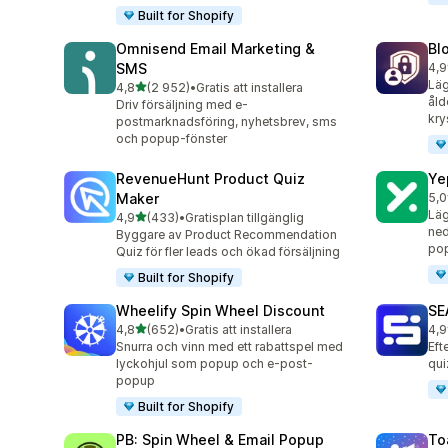
Built for Shopify
Omnisend Email Marketing &
Bl
SMS
4,9
299
Läg
av 5 stjärnor
4,8
(2 952)
•
Gratis att installera
2952 recensioner totalt
åld
Driv försäljning med e-
kry
postmarknadsföring, nyhetsbrev, sms
och popup-fönster
RevenueHunt Product Quiz
Ye
Maker
5,0
183
Läg
av 5 stjärnor
4,9
(433)
•
Gratisplan tillgänglig
433 recensioner totalt
ned
Byggare av Product Recommendation
po
Quiz för fler leads och ökad försäljning
Built for Shopify
Wheelify Spin Wheel Discount
SE
av 5 stjärnor
4,8
(652)
•
Gratis att installera
4,9
652 recensioner totalt
173
Snurra och vinn med ett rabattspel med
Eft
lyckohjul som popup och e-post-
qui
popup
Built for Shopify
PB: Spin Wheel & Email Popup
To