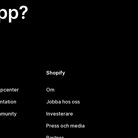
app?
Shopify
lpcenter
Om
ntation
Jobba hos oss
mmunity
Investerare
Press och media
Partner