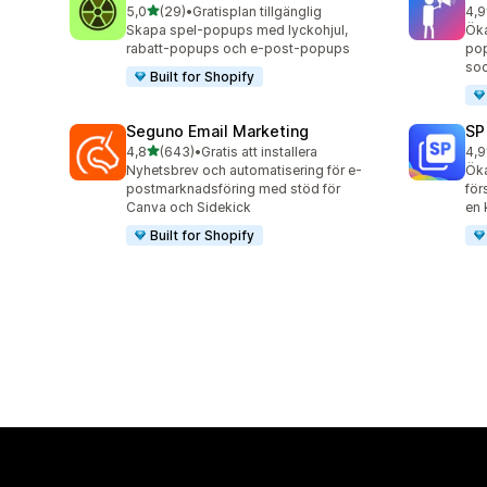
av 5 stjärnor
5,0
(29)
•
Gratisplan tillgänglig
4,9
29 recensioner totalt
505
Skapa spel-popups med lyckohjul,
Öka
rabatt-popups och e-post-popups
pop
soc
Built for Shopify
Seguno Email Marketing
SP
av 5 stjärnor
4,8
(643)
•
Gratis att installera
4,9
643 recensioner totalt
981
Nyhetsbrev och automatisering för e-
Öka
postmarknadsföring med stöd för
för
Canva och Sidekick
en 
Built for Shopify