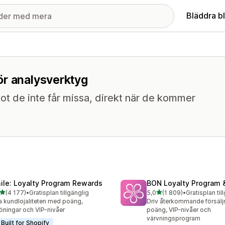
Bläddra b
ör analysverktyg
 de inte får missa, direkt när de kommer
ile: Loyalty Program Rewards
BON Loyalty Program 
av 5 stjärnor
av 5 stjärnor
(4 177)
•
Gratisplan tillgänglig
5,0
(1 809)
•
Gratisplan til
7 recensioner totalt
1809 recensioner totalt
 kundlojaliteten med poäng,
Driv återkommande försäl
öningar och VIP-nivåer
poäng, VIP-nivåer och
värvningsprogram
Built for Shopify