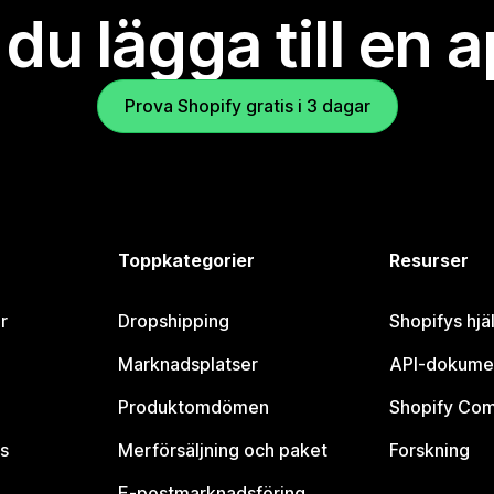
l du lägga till en 
Prova Shopify gratis i 3 dagar
Toppkategorier
Resurser
r
Dropshipping
Shopifys hjä
Marknadsplatser
API-dokume
Produktomdömen
Shopify Co
s
Merförsäljning och paket
Forskning
E-postmarknadsföring