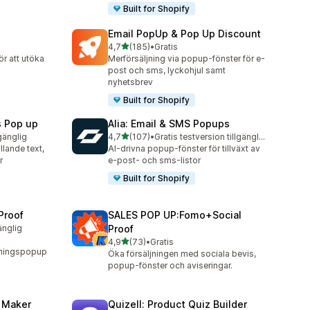
Built for Shopify
Email PopUp & Pop Up Discount
av 5 stjärnor
4,7
(185)
•
Gratis
185 recensioner totalt
ör att utöka
Merförsäljning via popup-fönster för e-
post och sms, lyckohjul samt
nyhetsbrev
Built for Shopify
s Pop up
Alia: Email & SMS Popups
av 5 stjärnor
lgänglig
4,7
(107)
•
Gratis testversion tillgänglig
107 recensioner totalt
llande text,
AI-drivna popup-fönster för tillväxt av
r
e-post- och sms-listor
Built for Shopify
Proof
SALES POP UP:Fomo+Social
änglig
Proof
av 5 stjärnor
4,9
(73)
•
Gratis
73 recensioner totalt
jningspopup
Öka försäljningen med sociala bevis,
popup-fönster och aviseringar.
z Maker
Quizell: Product Quiz Builder