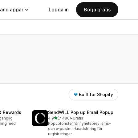
land appar
Logga in
Börja gratis
Built for Shopify
& Rewards
SendWILL Pop up Email Popup
av 5 stjärnor
lgänglig
4,9
(7 480)
•
Gratis
7480 recensioner totalt
jning med
Popupfönster för nyhetsbrev, sms-
och e-postmarknadsföring för
registreringar