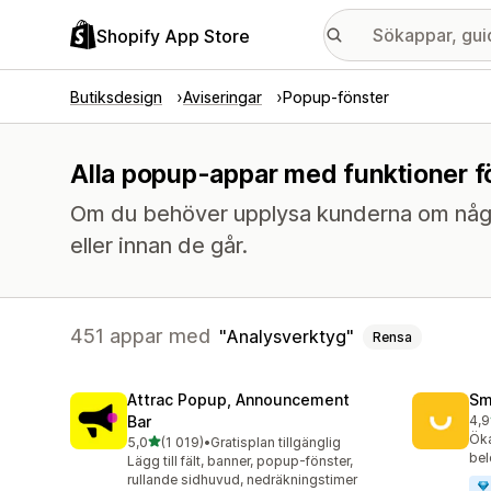
Shopify App Store
Butiksdesign
Aviseringar
Popup-fönster
Alla popup-appar med funktioner f
Om du behöver upplysa kunderna om något
eller innan de går.
451 appar med
Analysverktyg
Rensa
Attrac Popup, Announcement
Sm
Bar
4,9
417
Öka
av 5 stjärnor
5,0
(1 019)
•
Gratisplan tillgänglig
1019 recensioner totalt
bel
Lägg till fält, banner, popup-fönster,
rullande sidhuvud, nedräkningstimer