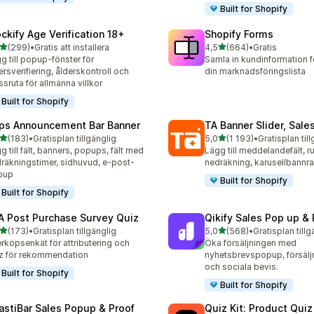
Built for Shopify
ockify Age Verification 18+
Shopify Forms
av 5 stjärnor
av 5 stjärnor
(299)
•
Gratis att installera
4,5
(664)
•
Gratis
 recensioner totalt
664 recensioner totalt
g till popup-fönster för
Samla in kundinformation f
ersverifiering, ålderskontroll och
din marknadsföringslista
ssruta för allmänna villkor
Built for Shopify
ps Announcement Bar Banner
TA Banner Slider, Sale
av 5 stjärnor
av 5 stjärnor
(183)
•
Gratisplan tillgänglig
5,0
(1 193)
•
Gratisplan til
 recensioner totalt
1193 recensioner totalt
g till fält, banners, popups, fält med
Lägg till meddelandefält, ru
räkningstimer, sidhuvud, e-post-
nedräkning, karusellbannra
pup
Built for Shopify
Built for Shopify
A Post Purchase Survey Quiz
Qikify Sales Pop up & 
av 5 stjärnor
av 5 stjärnor
(173)
•
Gratisplan tillgänglig
5,0
(568)
•
Gratisplan tillg
 recensioner totalt
568 recensioner totalt
erköpsenkät för attributering och
Öka försäljningen med
z för rekommendation
nyhetsbrevspopup, försäl
och sociala bevis.
Built for Shopify
Built for Shopify
astiBar Sales Popup & Proof
Quiz Kit: Product Qui