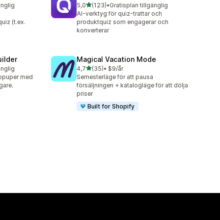
av 5 stjärnor
änglig
5,0
(123)
•
Gratisplan tillgänglig
123 recensioner totalt
AI-verktyg för quiz-trattar och
iz (t.ex.
produktquiz som engagerar och
konverterar
ilder
Magical Vacation Mode
av 5 stjärnor
änglig
4,7
(35)
•
$9/år
35 recensioner totalt
opuper med
Semesterläge för att pausa
gare.
försäljningen + katalogläge för att dölja
priser
Built for Shopify