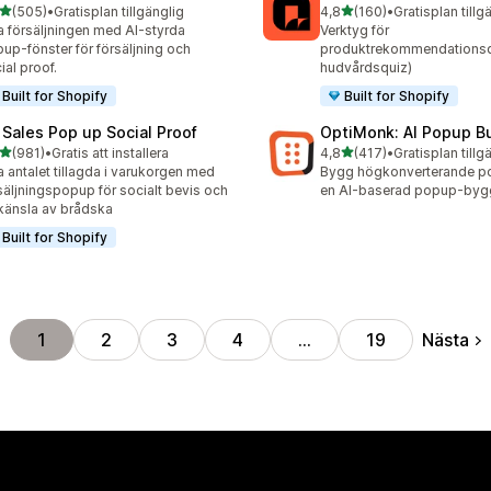
av 5 stjärnor
av 5 stjärnor
(505)
•
Gratisplan tillgänglig
4,8
(160)
•
Gratisplan tillg
 recensioner totalt
160 recensioner totalt
 försäljningen med AI-styrda
Verktyg för
up-fönster för försäljning och
produktrekommendationsqu
ial proof.
hudvårdsquiz)
Built for Shopify
Built for Shopify
 Sales Pop up Social Proof
OptiMonk: AI Popup Bu
av 5 stjärnor
av 5 stjärnor
(981)
•
Gratis att installera
4,8
(417)
•
Gratisplan tillg
 recensioner totalt
417 recensioner totalt
 antalet tillagda i varukorgen med
Bygg högkonverterande p
säljningspopup för socialt bevis och
en AI-baserad popup-byg
känsla av brådska
Built for Shopify
Nästa
1
2
3
4
…
19