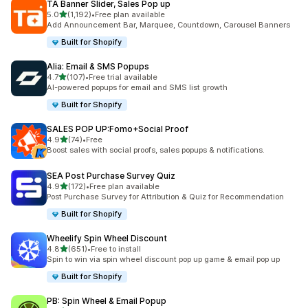
TA Banner Slider, Sales Pop up
เต็ม 5 ดาว
5.0
(1,192)
•
Free plan available
ทั้งหมด 1192 รีวิว
Add Announcement Bar, Marquee, Countdown, Carousel Banners
Built for Shopify
Alia: Email & SMS Popups
เต็ม 5 ดาว
4.7
(107)
•
Free trial available
ทั้งหมด 107 รีวิว
AI-powered popups for email and SMS list growth
Built for Shopify
SALES POP UP:Fomo+Social Proof
เต็ม 5 ดาว
4.9
(74)
•
Free
ทั้งหมด 74 รีวิว
Boost sales with social proofs, sales popups & notifications.
SEA Post Purchase Survey Quiz
เต็ม 5 ดาว
4.9
(172)
•
Free plan available
ทั้งหมด 172 รีวิว
Post Purchase Survey for Attribution & Quiz for Recommendation
Built for Shopify
Wheelify Spin Wheel Discount
เต็ม 5 ดาว
4.8
(651)
•
Free to install
ทั้งหมด 651 รีวิว
Spin to win via spin wheel discount pop up game & email pop up
Built for Shopify
PB: Spin Wheel & Email Popup