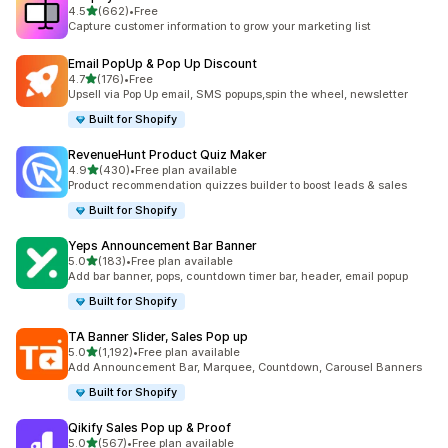
별 5개 중
4.5
(662)
•
Free
총 리뷰 662개
Capture customer information to grow your marketing list
Email PopUp & Pop Up Discount
별 5개 중
4.7
(176)
•
Free
총 리뷰 176개
Upsell via Pop Up email, SMS popups,spin the wheel, newsletter
Built for Shopify
RevenueHunt Product Quiz Maker
별 5개 중
4.9
(430)
•
Free plan available
총 리뷰 430개
Product recommendation quizzes builder to boost leads & sales
Built for Shopify
Yeps Announcement Bar Banner
별 5개 중
5.0
(183)
•
Free plan available
총 리뷰 183개
Add bar banner, pops, countdown timer bar, header, email popup
Built for Shopify
TA Banner Slider, Sales Pop up
별 5개 중
5.0
(1,192)
•
Free plan available
총 리뷰 1192개
Add Announcement Bar, Marquee, Countdown, Carousel Banners
Built for Shopify
Qikify Sales Pop up & Proof
별 5개 중
5.0
(567)
•
Free plan available