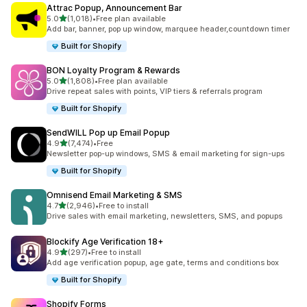
Attrac Popup, Announcement Bar
별 5개 중
5.0
(1,018)
•
Free plan available
총 리뷰 1018개
Add bar, banner, pop up window, marquee header,countdown timer
Built for Shopify
BON Loyalty Program & Rewards
별 5개 중
5.0
(1,808)
•
Free plan available
총 리뷰 1808개
Drive repeat sales with points, VIP tiers & referrals program
Built for Shopify
SendWILL Pop up Email Popup
별 5개 중
4.9
(7,474)
•
Free
총 리뷰 7474개
Newsletter pop-up windows, SMS & email marketing for sign-ups
Built for Shopify
Omnisend Email Marketing & SMS
별 5개 중
4.7
(2,946)
•
Free to install
총 리뷰 2946개
Drive sales with email marketing, newsletters, SMS, and popups
Blockify Age Verification 18+
별 5개 중
4.9
(297)
•
Free to install
총 리뷰 297개
Add age verification popup, age gate, terms and conditions box
Built for Shopify
Shopify Forms