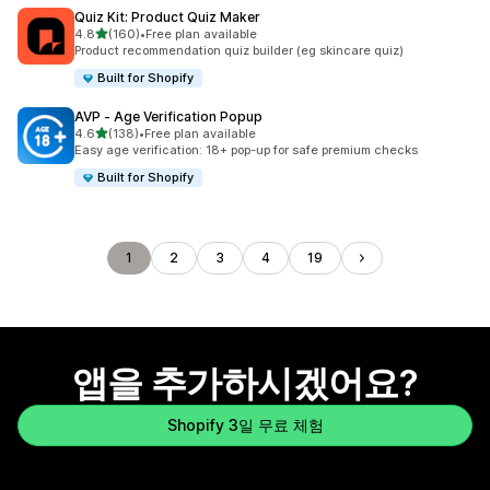
Quiz Kit: Product Quiz Maker
별 5개 중
4.8
(160)
•
Free plan available
총 리뷰 160개
Product recommendation quiz builder (eg skincare quiz)
Built for Shopify
AVP ‑ Age Verification Popup
별 5개 중
4.6
(138)
•
Free plan available
총 리뷰 138개
Easy age verification: 18+ pop-up for safe premium checks
Built for Shopify
1
2
3
4
19
앱을 추가하시겠어요?
Shopify 3일 무료 체험