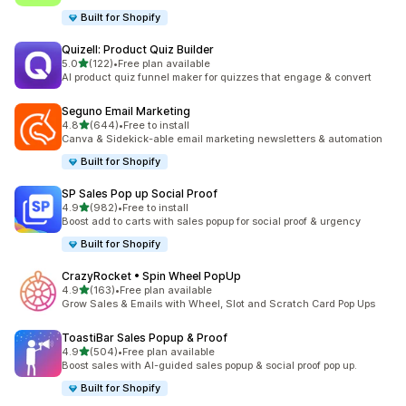
Built for Shopify
Quizell: Product Quiz Builder
별 5개 중
5.0
(122)
•
Free plan available
총 리뷰 122개
AI product quiz funnel maker for quizzes that engage & convert
Seguno Email Marketing
별 5개 중
4.8
(644)
•
Free to install
총 리뷰 644개
Canva & Sidekick-able email marketing newsletters & automation
Built for Shopify
SP Sales Pop up Social Proof
별 5개 중
4.9
(982)
•
Free to install
총 리뷰 982개
Boost add to carts with sales popup for social proof & urgency
Built for Shopify
CrazyRocket • Spin Wheel PopUp
별 5개 중
4.9
(163)
•
Free plan available
총 리뷰 163개
Grow Sales & Emails with Wheel, Slot and Scratch Card Pop Ups
ToastiBar Sales Popup & Proof
별 5개 중
4.9
(504)
•
Free plan available
총 리뷰 504개
Boost sales with AI-guided sales popup & social proof pop up.
Built for Shopify