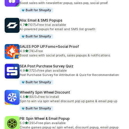
총 리뷰 567개
Boost sales with newsletter popup, sales pop, social proof.
Built for Shopify
Alia: Email & SMS Popups
별 5개 중
4.7
(107)
•
Free trial available
총 리뷰 107개
AI-powered popups for email and SMS list growth
Built for Shopify
SALES POP UP:Fomo+Social Proof
별 5개 중
4.9
(74)
•
Free
총 리뷰 74개
Boost sales with social proofs, sales popups & notifications.
SEA Post Purchase Survey Quiz
별 5개 중
4.9
(172)
•
Free plan available
총 리뷰 172개
Post Purchase Survey for Attribution & Quiz for Recommendation
Built for Shopify
Wheelify Spin Wheel Discount
별 5개 중
4.8
(651)
•
Free to install
총 리뷰 651개
Spin to win via spin wheel discount pop up game & email pop up
Built for Shopify
PB: Spin Wheel & Email Popup
별 5개 중
5.0
(29)
•
Free plan available
총 리뷰 29개
Create games popup w/ spin wheel, discount popup, email popup