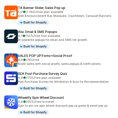
TA Banner Slider, Sales Pop up
na 5 gwiazdek
5,0
(1 192)
•
Free plan available
Łączna liczba recenzji: 1192
Add Announcement Bar, Marquee, Countdown, Carousel Banners
Built for Shopify
Alia: Email & SMS Popups
na 5 gwiazdek
4,7
(107)
•
Free trial available
Łączna liczba recenzji: 107
AI-powered popups for email and SMS list growth
Built for Shopify
SALES POP UP:Fomo+Social Proof
na 5 gwiazdek
4,9
(74)
•
Free
Łączna liczba recenzji: 74
Boost sales with social proofs, sales popups & notifications.
SEA Post Purchase Survey Quiz
na 5 gwiazdek
4,9
(172)
•
Free plan available
Łączna liczba recenzji: 172
Post Purchase Survey for Attribution & Quiz for Recommendation
Built for Shopify
Wheelify Spin Wheel Discount
na 5 gwiazdek
4,8
(651)
•
Free to install
Łączna liczba recenzji: 651
Spin to win via spin wheel discount pop up game & email pop up
Built for Shopify