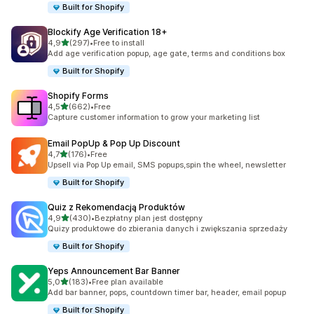
Built for Shopify
Blockify Age Verification 18+
na 5 gwiazdek
4,9
(297)
•
Free to install
Łączna liczba recenzji: 297
Add age verification popup, age gate, terms and conditions box
Built for Shopify
Shopify Forms
na 5 gwiazdek
4,5
(662)
•
Free
Łączna liczba recenzji: 662
Capture customer information to grow your marketing list
Email PopUp & Pop Up Discount
na 5 gwiazdek
4,7
(176)
•
Free
Łączna liczba recenzji: 176
Upsell via Pop Up email, SMS popups,spin the wheel, newsletter
Built for Shopify
Quiz z Rekomendacją Produktów
na 5 gwiazdek
4,9
(430)
•
Bezpłatny plan jest dostępny
Łączna liczba recenzji: 430
Quizy produktowe do zbierania danych i zwiększania sprzedaży
Built for Shopify
Yeps Announcement Bar Banner
na 5 gwiazdek
5,0
(183)
•
Free plan available
Łączna liczba recenzji: 183
Add bar banner, pops, countdown timer bar, header, email popup
Built for Shopify