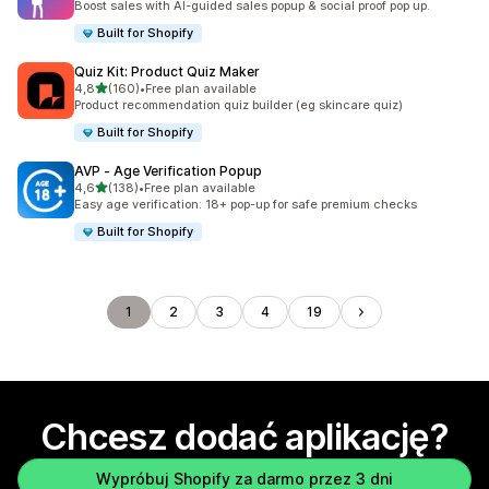
Boost sales with AI-guided sales popup & social proof pop up.
Built for Shopify
Quiz Kit: Product Quiz Maker
na 5 gwiazdek
4,8
(160)
•
Free plan available
Łączna liczba recenzji: 160
Product recommendation quiz builder (eg skincare quiz)
Built for Shopify
AVP ‑ Age Verification Popup
na 5 gwiazdek
4,6
(138)
•
Free plan available
Łączna liczba recenzji: 138
Easy age verification: 18+ pop-up for safe premium checks
Built for Shopify
1
2
3
4
19
Chcesz dodać aplikację?
Wypróbuj Shopify za darmo przez 3 dni