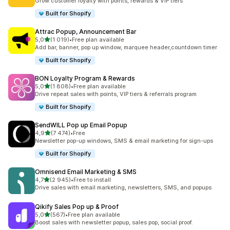
Grow customer loyalty with points, rewards & VIP tiers
Built for Shopify
Attrac Popup, Announcement Bar
na 5 gwiazdek
5,0
(1 019)
•
Free plan available
Łączna liczba recenzji: 1019
Add bar, banner, pop up window, marquee header,countdown timer
Built for Shopify
BON Loyalty Program & Rewards
na 5 gwiazdek
5,0
(1 808)
•
Free plan available
Łączna liczba recenzji: 1808
Drive repeat sales with points, VIP tiers & referrals program
Built for Shopify
SendWILL Pop up Email Popup
na 5 gwiazdek
4,9
(7 474)
•
Free
Łączna liczba recenzji: 7474
Newsletter pop-up windows, SMS & email marketing for sign-ups
Built for Shopify
Omnisend Email Marketing & SMS
na 5 gwiazdek
4,7
(2 945)
•
Free to install
Łączna liczba recenzji: 2945
Drive sales with email marketing, newsletters, SMS, and popups
Qikify Sales Pop up & Proof
na 5 gwiazdek
5,0
(567)
•
Free plan available
Łączna liczba recenzji: 567
Boost sales with newsletter popup, sales pop, social proof.