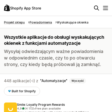
Shopify App Store
Projekt sklepu
Powiadomienia
Wyskakujące okienka
Wszystkie aplikacje do obsługi wyskakujących
okienek z funkcjami automatyzacje
Wysyłaj odwiedzającym ważne powiadomienia
w odpowiednim czasie, czy to po otwarciu
strony, czy kiedy będą próbowali ją zamknąć.
448 aplikacje(-i) z
Automatyzacje
Wyczyść
Built for Shopify
Smile: Loyalty Program Rewards
na 5 gwiazdek
4,9
(4 172)
•
Free plan available
Łączna liczba recenzji: 4172