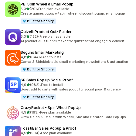
PB: Spin Wheel & Email Popup
na 5 gwiazdek
5,0
(29)
•
Free plan available
Łączna liczba recenzji: 29
Create games popup w/ spin wheel, discount popup, email popup
Built for Shopify
Quizell: Product Quiz Builder
na 5 gwiazdek
5,0
(122)
•
Free plan available
Łączna liczba recenzji: 122
AI product quiz funnel maker for quizzes that engage & convert
Seguno Email Marketing
na 5 gwiazdek
4,8
(644)
•
Free to install
Łączna liczba recenzji: 644
Canva & Sidekick-able email marketing newsletters & automation
Built for Shopify
SP Sales Pop up Social Proof
na 5 gwiazdek
4,9
(982)
•
Free to install
Łączna liczba recenzji: 982
Boost add to carts with sales popup for social proof & urgency
Built for Shopify
CrazyRocket • Spin Wheel PopUp
na 5 gwiazdek
4,9
(163)
•
Free plan available
Łączna liczba recenzji: 163
Grow Sales & Emails with Wheel, Slot and Scratch Card Pop Ups
ToastiBar Sales Popup & Proof
na 5 gwiazdek
4,9
(504)
•
Free plan available
Łączna liczba recenzji: 504