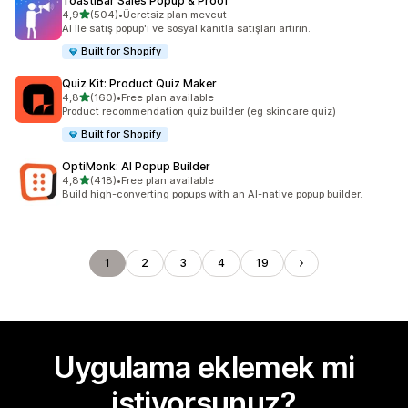
ToastiBar Sales Popup & Proof
5 yıldız üzerinden
4,9
(504)
•
Ücretsiz plan mevcut
toplam 504 değerlendirme
AI ile satış popup'ı ve sosyal kanıtla satışları artırın.
Built for Shopify
Quiz Kit: Product Quiz Maker
5 yıldız üzerinden
4,8
(160)
•
Free plan available
toplam 160 değerlendirme
Product recommendation quiz builder (eg skincare quiz)
Built for Shopify
OptiMonk: AI Popup Builder
5 yıldız üzerinden
4,8
(418)
•
Free plan available
toplam 418 değerlendirme
Build high-converting popups with an AI-native popup builder.
1
2
3
4
19
Uygulama eklemek mi
istiyorsunuz?