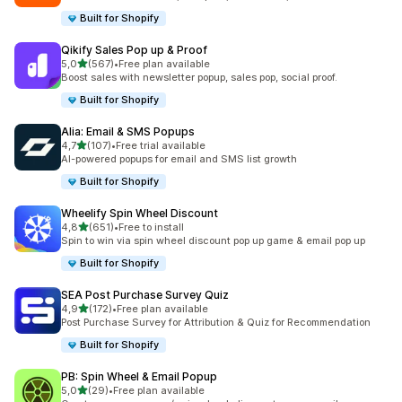
Built for Shopify
Qikify Sales Pop up & Proof
5 yıldız üzerinden
5,0
(567)
•
Free plan available
toplam 567 değerlendirme
Boost sales with newsletter popup, sales pop, social proof.
Built for Shopify
Alia: Email & SMS Popups
5 yıldız üzerinden
4,7
(107)
•
Free trial available
toplam 107 değerlendirme
AI-powered popups for email and SMS list growth
Built for Shopify
Wheelify Spin Wheel Discount
5 yıldız üzerinden
4,8
(651)
•
Free to install
toplam 651 değerlendirme
Spin to win via spin wheel discount pop up game & email pop up
Built for Shopify
SEA Post Purchase Survey Quiz
5 yıldız üzerinden
4,9
(172)
•
Free plan available
toplam 172 değerlendirme
Post Purchase Survey for Attribution & Quiz for Recommendation
Built for Shopify
PB: Spin Wheel & Email Popup
5 yıldız üzerinden
5,0
(29)
•
Free plan available
toplam 29 değerlendirme