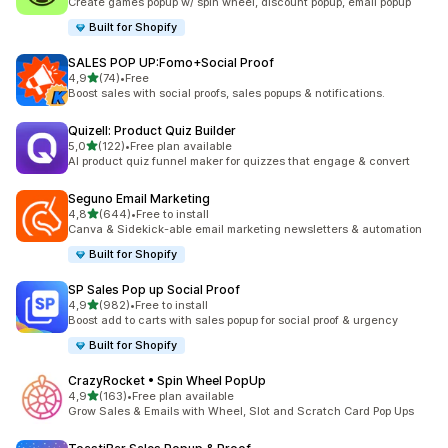
Create games popup w/ spin wheel, discount popup, email popup
Built for Shopify
SALES POP UP:Fomo+Social Proof
5 yıldız üzerinden
4,9
(74)
•
Free
toplam 74 değerlendirme
Boost sales with social proofs, sales popups & notifications.
Quizell: Product Quiz Builder
5 yıldız üzerinden
5,0
(122)
•
Free plan available
toplam 122 değerlendirme
AI product quiz funnel maker for quizzes that engage & convert
Seguno Email Marketing
5 yıldız üzerinden
4,8
(644)
•
Free to install
toplam 644 değerlendirme
Canva & Sidekick-able email marketing newsletters & automation
Built for Shopify
SP Sales Pop up Social Proof
5 yıldız üzerinden
4,9
(982)
•
Free to install
toplam 982 değerlendirme
Boost add to carts with sales popup for social proof & urgency
Built for Shopify
CrazyRocket • Spin Wheel PopUp
5 yıldız üzerinden
4,9
(163)
•
Free plan available
toplam 163 değerlendirme
Grow Sales & Emails with Wheel, Slot and Scratch Card Pop Ups