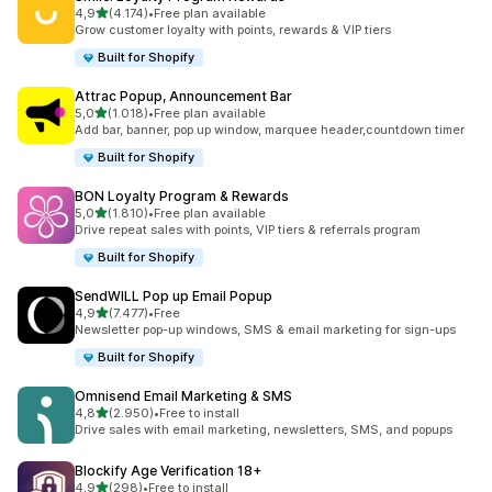
5 yıldız üzerinden
4,9
(4.174)
•
Free plan available
toplam 4174 değerlendirme
Grow customer loyalty with points, rewards & VIP tiers
Built for Shopify
Attrac Popup, Announcement Bar
5 yıldız üzerinden
5,0
(1.018)
•
Free plan available
toplam 1018 değerlendirme
Add bar, banner, pop up window, marquee header,countdown timer
Built for Shopify
BON Loyalty Program & Rewards
5 yıldız üzerinden
5,0
(1.810)
•
Free plan available
toplam 1810 değerlendirme
Drive repeat sales with points, VIP tiers & referrals program
Built for Shopify
SendWILL Pop up Email Popup
5 yıldız üzerinden
4,9
(7.477)
•
Free
toplam 7477 değerlendirme
Newsletter pop-up windows, SMS & email marketing for sign-ups
Built for Shopify
Omnisend Email Marketing & SMS
5 yıldız üzerinden
4,8
(2.950)
•
Free to install
toplam 2950 değerlendirme
Drive sales with email marketing, newsletters, SMS, and popups
Blockify Age Verification 18+
5 yıldız üzerinden
4,9
(298)
•
Free to install