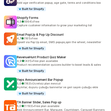
toplam 298 değerlendirme
Add age verification popup, age gate, terms and conditions box
Built for Shopify
Shopify Forms
5 yıldız üzerinden
4,5
(664)
•
Free
toplam 664 değerlendirme
Capture customer information to grow your marketing list
Email PopUp & Pop Up Discount
5 yıldız üzerinden
4,7
(181)
•
Free
toplam 181 değerlendirme
Upsell via Pop Up email, SMS popups,spin the wheel, newsletter
Built for Shopify
RevenueHunt Product Quiz Maker
5 yıldız üzerinden
4,9
(431)
•
Free plan available
toplam 431 değerlendirme
Product recommendation quizzes builder to boost leads & sales
Built for Shopify
Yeps Announcement Bar Popup
5 yıldız üzerinden
5,0
(183)
•
Ücretsiz plan mevcut
toplam 183 değerlendirme
Açılırlar, duyuru çubuğu bannerlar ve geri sayım çubuğu ekle
Built for Shopify
TA Banner Slider, Sales Pop up
5 yıldız üzerinden
5,0
(1.193)
•
Free plan available
toplam 1193 değerlendirme
Add Announcement Bar, Marquee, Countdown, Carousel Banners