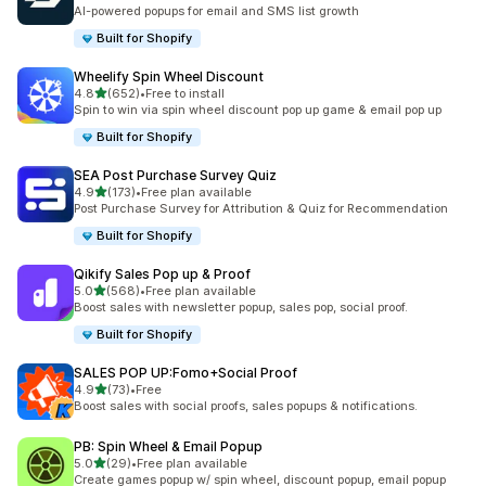
총 리뷰 107개
AI-powered popups for email and SMS list growth
Built for Shopify
Wheelify Spin Wheel Discount
별 5개 중
4.8
(652)
•
Free to install
총 리뷰 652개
Spin to win via spin wheel discount pop up game & email pop up
Built for Shopify
SEA Post Purchase Survey Quiz
별 5개 중
4.9
(173)
•
Free plan available
총 리뷰 173개
Post Purchase Survey for Attribution & Quiz for Recommendation
Built for Shopify
Qikify Sales Pop up & Proof
별 5개 중
5.0
(568)
•
Free plan available
총 리뷰 568개
Boost sales with newsletter popup, sales pop, social proof.
Built for Shopify
SALES POP UP:Fomo+Social Proof
별 5개 중
4.9
(73)
•
Free
총 리뷰 73개
Boost sales with social proofs, sales popups & notifications.
PB: Spin Wheel & Email Popup
별 5개 중
5.0
(29)
•
Free plan available
총 리뷰 29개
Create games popup w/ spin wheel, discount popup, email popup