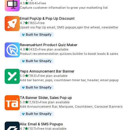
별 5개 중
4.5
(664)
•
Free
총 리뷰 664개
Capture customer information to grow your marketing list
Email PopUp & Pop Up Discount
별 5개 중
4.7
(185)
•
Free
총 리뷰 185개
Upsell via Pop Up email, SMS popups,spin the wheel, newsletter
Built for Shopify
RevenueHunt Product Quiz Maker
별 5개 중
4.9
(432)
•
Free plan available
총 리뷰 432개
Product recommendation quizzes builder to boost leads & sales
Built for Shopify
Yeps Announcement Bar Banner
별 5개 중
5.0
(183)
•
Free plan available
총 리뷰 183개
Add bar banner, pops, countdown timer bar, header, email popup
Built for Shopify
TA Banner Slider, Sales Pop up
별 5개 중
5.0
(1,193)
•
Free plan available
총 리뷰 1193개
Add Announcement Bar, Marquee, Countdown, Carousel Banners
Built for Shopify
Alia: Email & SMS Popups
별 5개 중
4.7
(107)
•
Free trial available