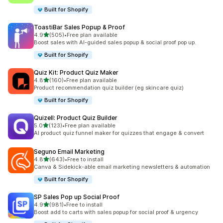
Built for Shopify
ToastiBar Sales Popup & Proof
별 5개 중
4.9
(505)
•
Free plan available
총 리뷰 505개
Boost sales with AI-guided sales popup & social proof pop up.
Built for Shopify
Quiz Kit: Product Quiz Maker
별 5개 중
4.8
(160)
•
Free plan available
총 리뷰 160개
Product recommendation quiz builder (eg skincare quiz)
Built for Shopify
Quizell: Product Quiz Builder
별 5개 중
5.0
(123)
•
Free plan available
총 리뷰 123개
AI product quiz funnel maker for quizzes that engage & convert
Seguno Email Marketing
별 5개 중
4.8
(643)
•
Free to install
총 리뷰 643개
Canva & Sidekick-able email marketing newsletters & automation
Built for Shopify
SP Sales Pop up Social Proof
별 5개 중
4.9
(981)
•
Free to install
총 리뷰 981개
Boost add to carts with sales popup for social proof & urgency