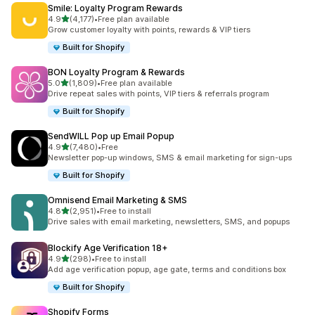
Smile: Loyalty Program Rewards
별 5개 중
4.9
(4,177)
•
Free plan available
총 리뷰 4177개
Grow customer loyalty with points, rewards & VIP tiers
Built for Shopify
BON Loyalty Program & Rewards
별 5개 중
5.0
(1,809)
•
Free plan available
총 리뷰 1809개
Drive repeat sales with points, VIP tiers & referrals program
Built for Shopify
SendWILL Pop up Email Popup
별 5개 중
4.9
(7,480)
•
Free
총 리뷰 7480개
Newsletter pop-up windows, SMS & email marketing for sign-ups
Built for Shopify
Omnisend Email Marketing & SMS
별 5개 중
4.8
(2,951)
•
Free to install
총 리뷰 2951개
Drive sales with email marketing, newsletters, SMS, and popups
Blockify Age Verification 18+
별 5개 중
4.9
(298)
•
Free to install
총 리뷰 298개
Add age verification popup, age gate, terms and conditions box
Built for Shopify
Shopify Forms