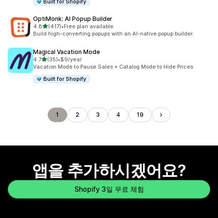
Built for Shopify
OptiMonk: AI Popup Builder
별 5개 중
4.8
(417)
•
Free plan available
총 리뷰 417개
Build high-converting popups with an AI-native popup builder.
Magical Vacation Mode
별 5개 중
4.7
(35)
•
$9/year
총 리뷰 35개
Vacation Mode to Pause Sales + Catalog Mode to Hide Prices
Built for Shopify
1
2
3
4
19
앱을 추가하시겠어요?
Shopify 3일 무료 체험