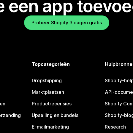
je een app toevo
Probeer Shopify 3 dagen gratis
Topcategorieën
Hulpbronne
Dropshipping
Shopify-hel
n
Marktplaatsen
API-docume
pen
Productrecensies
Shopify Co
erzending
Upselling en bundels
Shopify-blo
E-mailmarketing
Research