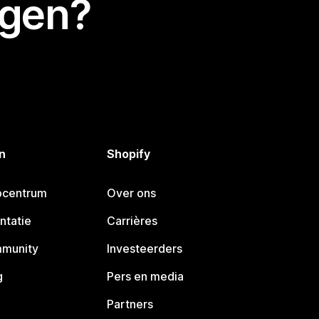
egen?
n
Shopify
pcentrum
Over ons
ntatie
Carrières
mmunity
Investeerders
g
Pers en media
Partners