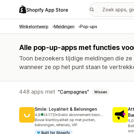
Shopify App Store
Winkelontwerp
Meldingen
Pop-ups
Alle pop-up-apps met functies vo
Toon bezoekers tijdige meldingen die ze
wanneer ze op het punt staan te vertrekk
448 apps met
Campagnes
Wissen
Smile: Loyaliteit & Beloningen
At
van 5 sterren
4,9
(4.172)
•
Gratis abonnement beschikbaar
Ba
4172 recensies in totaal
Bouw klantloyaliteit op met punten,
5,0
101
beloningen, referrals, VIP
Bal
scr
Built for Shopify