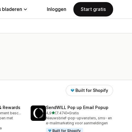
 bladeren
Inloggen
Start gratis
Built for Shopify
& Rewards
SendWILL Pop up Email Popup
van 5 sterren
Gratis abonnement beschikbaar
4,9
(7.474)
•
Gratis
7474 recensies in totaal
open met
Nieuwsbrief-pop-upvensters, sms- en
e-mailmarketing voor aanmeldingen
a
Built for Shopify