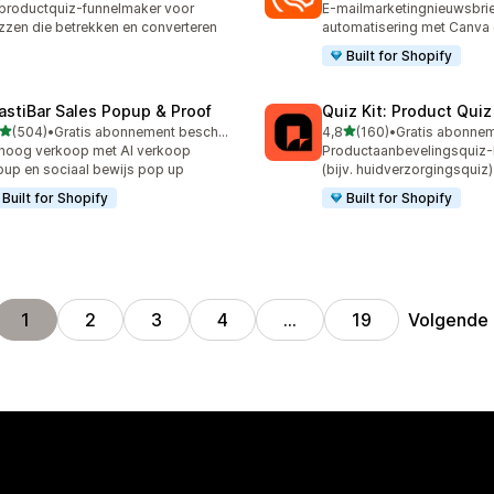
productquiz-funnelmaker voor
E-mailmarketingnieuwsbrie
zzen die betrekken en converteren
automatisering met Canva 
Built for Shopify
astiBar Sales Popup & Proof
Quiz Kit: Product Qui
van 5 sterren
van 5 sterren
(504)
•
Gratis abonnement beschikbaar
4,8
(160)
•
 recensies in totaal
160 recensies in totaal
hoog verkoop met AI verkoop
Productaanbevelingsquiz
up en sociaal bewijs pop up
(bijv. huidverzorgingsquiz)
Built for Shopify
Built for Shopify
Volgende
1
2
3
4
…
19