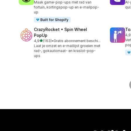
Maak game-pop-ups met rad van
AI-
fortuin, kortingspop-up en e-mailpop-
qui
up
Built for Shopify
CrazyRocket • Spin Wheel
To
PopUp
4,9
504
Ver
van 5 sterren
4,9
(163)
•
Gratis abonnement beschikbaar
163 recensies in totaal
pop
Laat je omzet en e-maillijst groeien met
rad-, gokautomaat- en kraslot-pop-
ups