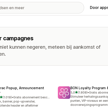
Door apps
or campagnes
 niet kunnen negeren, meteen bij aankomst of
en.
trac Popup, Announcement
BON Loyalty Program 
van 5 sterren
r
5,0
(1.808)
•
1808 recensies in totaal
Stimuleer herhalingsaank
van 5 sterren
(1.018)
•
Gratis abonnement beschikbaar
8 recensies in totaal
punten, VIP-niveaus en een
k, banner, pop-upvenster,
doorverwijzingsprogramm
ollende header en afteltimer