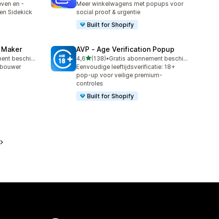
ven en -
Meer winkelwagens met popups voor
en Sidekick
social proof & urgentie
Built for Shopify
z Maker
AVP ‑ Age Verification Popup
van 5 sterren
Gratis abonnement beschikbaar
4,6
(138)
•
Gratis abonnement beschikbaar
138 recensies in totaal
-bouwer
Eenvoudige leeftijdsverificatie: 18+
pop-up voor veilige premium-
controles
Built for Shopify