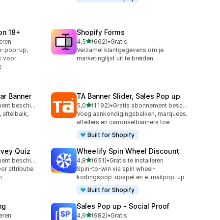
ion 18+
Shopify Forms
van 5 sterren
leren
4,5
(662)
•
Gratis
662 recensies in totaal
ie-pop-up,
Verzamel klantgegevens om je
k voor
marketinglijst uit te breiden
e
ar Banner
TA Banner Slider, Sales Pop up
van 5 sterren
Gratis abonnement beschikbaar
5,0
(1.192)
•
Gratis abonnement beschikbaar
1192 recensies in totaal
aftelbalk,
Voeg aankondigingsbalken, marquees,
aftellers en carrouselbanners toe
Built for Shopify
rvey Quiz
Wheelify Spin Wheel Discount
van 5 sterren
Gratis abonnement beschikbaar
4,8
(651)
•
Gratis te installeren
651 recensies in totaal
r attributie
Spin-to-win via spin wheel-
n
kortingspop-upspel en e-mailpop-up
Built for Shopify
ng
Sales Pop up ‑ Social Proof
van 5 sterren
leren
4,9
(982)
•
Gratis
982 recensies in totaal