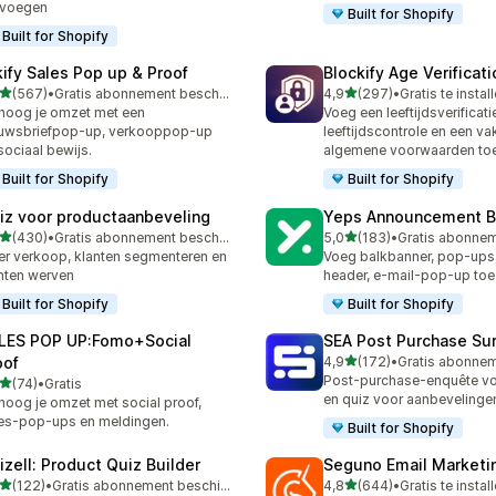
evoegen
Built for Shopify
Built for Shopify
kify Sales Pop up & Proof
Blockify Age Verificat
van 5 sterren
van 5 sterren
(567)
•
Gratis abonnement beschikbaar
4,9
(297)
•
Gratis te instal
 recensies in totaal
297 recensies in totaal
hoog je omzet met een
Voeg een leeftijdsverificat
uwsbriefpop-up, verkooppop-up
leeftijdscontrole en een va
sociaal bewijs.
algemene voorwaarden to
Built for Shopify
Built for Shopify
iz voor productaanbeveling
Yeps Announcement B
van 5 sterren
van 5 sterren
(430)
•
Gratis abonnement beschikbaar
5,0
(183)
•
 recensies in totaal
183 recensies in totaal
r verkoop, klanten segmenteren en
Voeg balkbanner, pop-ups, 
nten werven
header, e-mail-pop-up toe
Built for Shopify
Built for Shopify
LES POP UP:Fomo+Social
SEA Post Purchase Su
van 5 sterren
oof
4,9
(172)
•
172 recensies in totaal
Post-purchase-enquête voo
van 5 sterren
(74)
•
Gratis
recensies in totaal
en quiz voor aanbevelinge
hoog je omzet met social proof,
es-pop-ups en meldingen.
Built for Shopify
izell: Product Quiz Builder
Seguno Email Marketi
van 5 sterren
van 5 sterren
(122)
•
Gratis abonnement beschikbaar
4,8
(644)
•
Gratis te instal
 recensies in totaal
644 recensies in totaal