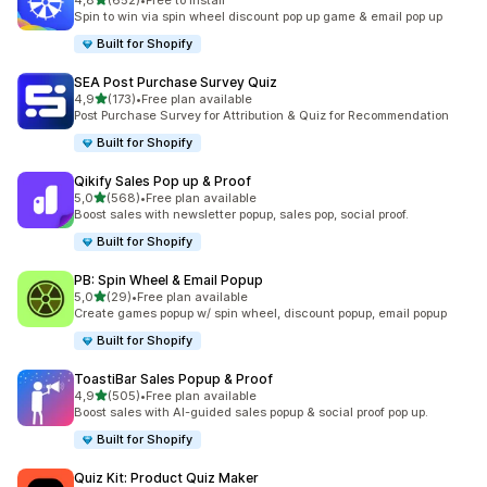
4,8
(652)
•
Free to install
Łączna liczba recenzji: 652
Spin to win via spin wheel discount pop up game & email pop up
Built for Shopify
SEA Post Purchase Survey Quiz
na 5 gwiazdek
4,9
(173)
•
Free plan available
Łączna liczba recenzji: 173
Post Purchase Survey for Attribution & Quiz for Recommendation
Built for Shopify
Qikify Sales Pop up & Proof
na 5 gwiazdek
5,0
(568)
•
Free plan available
Łączna liczba recenzji: 568
Boost sales with newsletter popup, sales pop, social proof.
Built for Shopify
PB: Spin Wheel & Email Popup
na 5 gwiazdek
5,0
(29)
•
Free plan available
Łączna liczba recenzji: 29
Create games popup w/ spin wheel, discount popup, email popup
Built for Shopify
ToastiBar Sales Popup & Proof
na 5 gwiazdek
4,9
(505)
•
Free plan available
Łączna liczba recenzji: 505
Boost sales with AI-guided sales popup & social proof pop up.
Built for Shopify
Quiz Kit: Product Quiz Maker