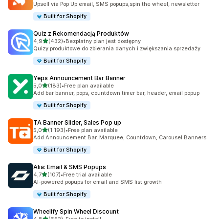
Upsell via Pop Up email, SMS popups,spin the wheel, newsletter
Built for Shopify
Quiz z Rekomendacją Produktów
na 5 gwiazdek
4,9
(432)
•
Bezpłatny plan jest dostępny
Łączna liczba recenzji: 432
Quizy produktowe do zbierania danych i zwiększania sprzedaży
Built for Shopify
Yeps Announcement Bar Banner
na 5 gwiazdek
5,0
(183)
•
Free plan available
Łączna liczba recenzji: 183
Add bar banner, pops, countdown timer bar, header, email popup
Built for Shopify
TA Banner Slider, Sales Pop up
na 5 gwiazdek
5,0
(1 193)
•
Free plan available
Łączna liczba recenzji: 1193
Add Announcement Bar, Marquee, Countdown, Carousel Banners
Built for Shopify
Alia: Email & SMS Popups
na 5 gwiazdek
4,7
(107)
•
Free trial available
Łączna liczba recenzji: 107
AI-powered popups for email and SMS list growth
Built for Shopify
Wheelify Spin Wheel Discount
na 5 gwiazdek