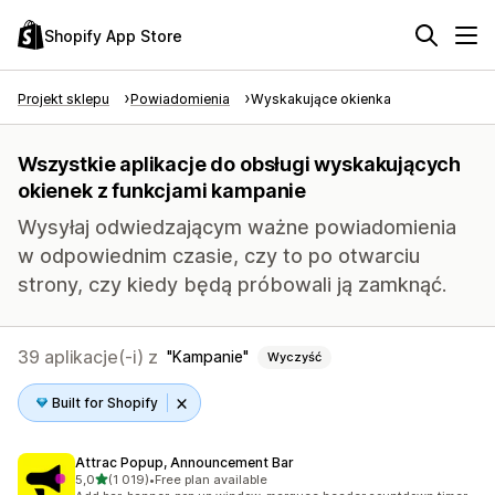
Shopify App Store
Projekt sklepu
Powiadomienia
Wyskakujące okienka
Wszystkie aplikacje do obsługi wyskakujących
okienek z funkcjami kampanie
Wysyłaj odwiedzającym ważne powiadomienia
w odpowiednim czasie, czy to po otwarciu
strony, czy kiedy będą próbowali ją zamknąć.
39 aplikacje(-i) z
Kampanie
Wyczyść
Built for Shopify
Attrac Popup, Announcement Bar
na 5 gwiazdek
5,0
(1 019)
•
Free plan available
Łączna liczba recenzji: 1019