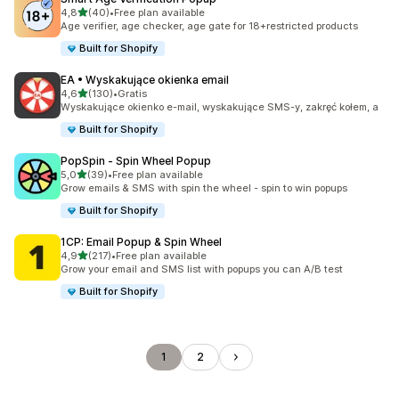
na 5 gwiazdek
4,8
(40)
•
Free plan available
Łączna liczba recenzji: 40
Age verifier, age checker, age gate for 18+restricted products
Built for Shopify
EA • Wyskakujące okienka email
na 5 gwiazdek
4,6
(130)
•
Gratis
Łączna liczba recenzji: 130
Wyskakujące okienko e-mail, wyskakujące SMS-y, zakręć kołem, a
Built for Shopify
PopSpin ‑ Spin Wheel Popup
na 5 gwiazdek
5,0
(39)
•
Free plan available
Łączna liczba recenzji: 39
Grow emails & SMS with spin the wheel - spin to win popups
Built for Shopify
1CP: Email Popup & Spin Wheel
na 5 gwiazdek
4,9
(217)
•
Free plan available
Łączna liczba recenzji: 217
Grow your email and SMS list with popups you can A/B test
Built for Shopify
1
2