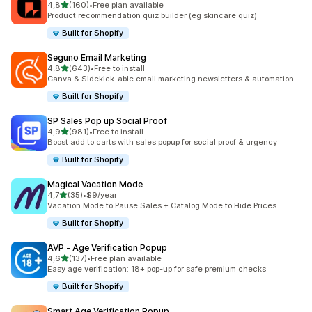
na 5 gwiazdek
4,8
(160)
•
Free plan available
Łączna liczba recenzji: 160
Product recommendation quiz builder (eg skincare quiz)
Built for Shopify
Seguno Email Marketing
na 5 gwiazdek
4,8
(643)
•
Free to install
Łączna liczba recenzji: 643
Canva & Sidekick-able email marketing newsletters & automation
Built for Shopify
SP Sales Pop up Social Proof
na 5 gwiazdek
4,9
(981)
•
Free to install
Łączna liczba recenzji: 981
Boost add to carts with sales popup for social proof & urgency
Built for Shopify
Magical Vacation Mode
na 5 gwiazdek
4,7
(35)
•
$9/year
Łączna liczba recenzji: 35
Vacation Mode to Pause Sales + Catalog Mode to Hide Prices
Built for Shopify
AVP ‑ Age Verification Popup
na 5 gwiazdek
4,6
(137)
•
Free plan available
Łączna liczba recenzji: 137
Easy age verification: 18+ pop-up for safe premium checks
Built for Shopify
Smart Age Verification Popup