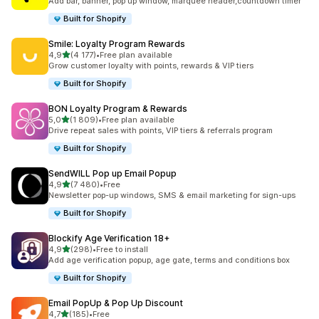
Add bar, banner, pop up window, marquee header,countdown timer
Built for Shopify
Smile: Loyalty Program Rewards
na 5 gwiazdek
4,9
(4 177)
•
Free plan available
Łączna liczba recenzji: 4177
Grow customer loyalty with points, rewards & VIP tiers
Built for Shopify
BON Loyalty Program & Rewards
na 5 gwiazdek
5,0
(1 809)
•
Free plan available
Łączna liczba recenzji: 1809
Drive repeat sales with points, VIP tiers & referrals program
Built for Shopify
SendWILL Pop up Email Popup
na 5 gwiazdek
4,9
(7 480)
•
Free
Łączna liczba recenzji: 7480
Newsletter pop-up windows, SMS & email marketing for sign-ups
Built for Shopify
Blockify Age Verification 18+
na 5 gwiazdek
4,9
(298)
•
Free to install
Łączna liczba recenzji: 298
Add age verification popup, age gate, terms and conditions box
Built for Shopify
Email PopUp & Pop Up Discount
na 5 gwiazdek
4,7
(185)
•
Free
Łączna liczba recenzji: 185