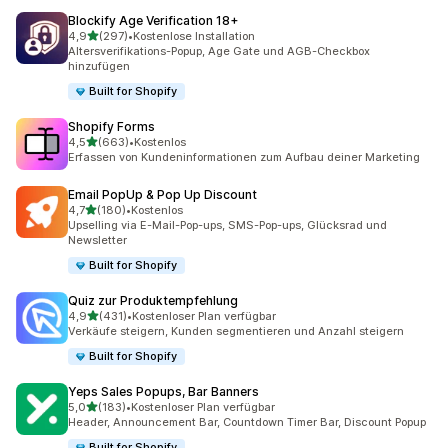
Blockify Age Verification 18+
von 5 Sternen
4,9
(297)
•
Kostenlose Installation
297 Rezensionen insgesamt
Altersverifikations-Popup, Age Gate und AGB-Checkbox
hinzufügen
Built for Shopify
Shopify Forms
von 5 Sternen
4,5
(663)
•
Kostenlos
663 Rezensionen insgesamt
Erfassen von Kundeninformationen zum Aufbau deiner Marketing
Email PopUp & Pop Up Discount
von 5 Sternen
4,7
(180)
•
Kostenlos
180 Rezensionen insgesamt
Upselling via E-Mail-Pop-ups, SMS-Pop-ups, Glücksrad und
Newsletter
Built for Shopify
Quiz zur Produktempfehlung
von 5 Sternen
4,9
(431)
•
Kostenloser Plan verfügbar
431 Rezensionen insgesamt
Verkäufe steigern, Kunden segmentieren und Anzahl steigern
Built for Shopify
Yeps Sales Popups, Bar Banners
von 5 Sternen
5,0
(183)
•
Kostenloser Plan verfügbar
183 Rezensionen insgesamt
Header, Announcement Bar, Countdown Timer Bar, Discount Popup
Built for Shopify