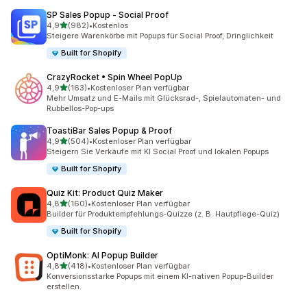
SP Sales Popup ‑ Social Proof
von 5 Sternen
4,9
(982)
•
Kostenlos
982 Rezensionen insgesamt
Steigere Warenkörbe mit Popups für Social Proof, Dringlichkeit
Built for Shopify
CrazyRocket • Spin Wheel PopUp
von 5 Sternen
4,9
(163)
•
Kostenloser Plan verfügbar
163 Rezensionen insgesamt
Mehr Umsatz und E-Mails mit Glücksrad-, Spielautomaten- und
Rubbellos-Pop-ups
ToastiBar Sales Popup & Proof
von 5 Sternen
4,9
(504)
•
Kostenloser Plan verfügbar
504 Rezensionen insgesamt
Steigern Sie Verkäufe mit KI Social Proof und lokalen Popups
Built for Shopify
Quiz Kit: Product Quiz Maker
von 5 Sternen
4,8
(160)
•
Kostenloser Plan verfügbar
160 Rezensionen insgesamt
Builder für Produktempfehlungs-Quizze (z. B. Hautpflege-Quiz)
Built for Shopify
OptiMonk: AI Popup Builder
von 5 Sternen
4,8
(418)
•
Kostenloser Plan verfügbar
418 Rezensionen insgesamt
Konversionsstarke Popups mit einem KI-nativen Popup-Builder
erstellen.