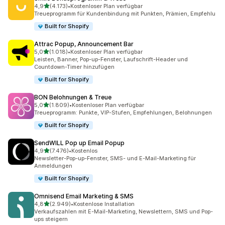
von 5 Sternen
4,9
(4.173)
•
Kostenloser Plan verfügbar
4173 Rezensionen insgesamt
Treueprogramm für Kundenbindung mit Punkten, Prämien, Empfehlu
Built for Shopify
Attrac Popup, Announcement Bar
von 5 Sternen
5,0
(1.018)
•
Kostenloser Plan verfügbar
1018 Rezensionen insgesamt
Leisten, Banner, Pop-up-Fenster, Laufschrift-Header und
Countdown-Timer hinzufügen
Built for Shopify
BON Belohnungen & Treue
von 5 Sternen
5,0
(1.809)
•
Kostenloser Plan verfügbar
1809 Rezensionen insgesamt
Treueprogramm: Punkte, VIP-Stufen, Empfehlungen, Belohnungen
Built for Shopify
SendWILL Pop up Email Popup
von 5 Sternen
4,9
(7.476)
•
Kostenlos
7476 Rezensionen insgesamt
Newsletter-Pop-up-Fenster, SMS- und E-Mail-Marketing für
Anmeldungen
Built for Shopify
Omnisend Email Marketing & SMS
von 5 Sternen
4,8
(2.949)
•
Kostenlose Installation
2949 Rezensionen insgesamt
Verkaufszahlen mit E-Mail-Marketing, Newslettern, SMS und Pop-
ups steigern