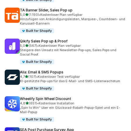
TA Banner Slider, Sales Pop up
von 5 Sternen
5,0
(1.193)
•
Kostenloser Plan verfügbar
1193 Rezensionen insgesamt
Hinzufügen von Ankündigungsleisten, Marquee-, Countdown- und
Karussell-Bannern
Built for Shopify
Qikify Sales Pop up & Proof
von 5 Sternen
5,0
(567)
•
Kostenloser Plan verfügbar
567 Rezensionen insgesamt
Steigere den Umsatz mit Newsletter-Pop-ups, Sales Pops und
Social Proof.
Built for Shopify
Alia: Email & SMS Popups
von 5 Sternen
4,7
(107)
•
Kostenloser Test verfügbar
107 Rezensionen insgesamt
KI-gestützte Pop-ups für das E-Mail- und SMS-Listenwachstum
Built for Shopify
Wheelify Spin Wheel Discount
von 5 Sternen
4,8
(651)
•
Kostenlose Installation
651 Rezensionen insgesamt
„Spin to Win“ über ein Glücksrad-Rabatt-Popup-Spiel und ein E-
Mail-Popup
Built for Shopify
SEA Post Purchase Survey App