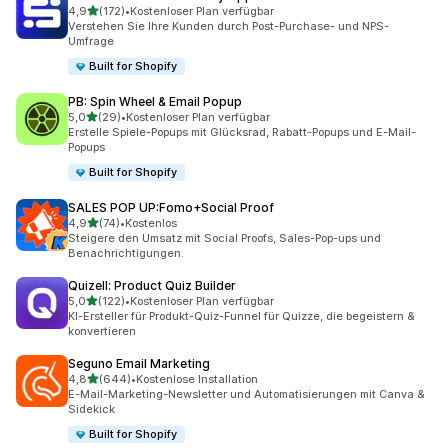
von 5 Sternen
4,9
(172)
•
Kostenloser Plan verfügbar
172 Rezensionen insgesamt
Verstehen Sie Ihre Kunden durch Post-Purchase- und NPS-
Umfrage
Built for Shopify
PB: Spin Wheel & Email Popup
von 5 Sternen
5,0
(29)
•
Kostenloser Plan verfügbar
29 Rezensionen insgesamt
Erstelle Spiele-Popups mit Glücksrad, Rabatt-Popups und E-Mail-
Popups
Built for Shopify
SALES POP UP:Fomo+Social Proof
von 5 Sternen
4,9
(74)
•
Kostenlos
74 Rezensionen insgesamt
Steigere den Umsatz mit Social Proofs, Sales-Pop-ups und
Benachrichtigungen.
Quizell: Product Quiz Builder
von 5 Sternen
5,0
(122)
•
Kostenloser Plan verfügbar
122 Rezensionen insgesamt
KI-Ersteller für Produkt-Quiz-Funnel für Quizze, die begeistern &
konvertieren
Seguno Email Marketing
von 5 Sternen
4,8
(644)
•
Kostenlose Installation
644 Rezensionen insgesamt
E-Mail-Marketing-Newsletter und Automatisierungen mit Canva &
Sidekick
Built for Shopify