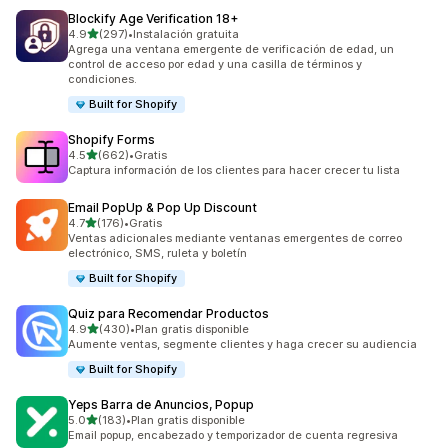
Blockify Age Verification 18+
de 5 estrellas
4.9
(297)
•
Instalación gratuita
297 reseñas en total
Agrega una ventana emergente de verificación de edad, un
control de acceso por edad y una casilla de términos y
condiciones.
Built for Shopify
Shopify Forms
de 5 estrellas
4.5
(662)
•
Gratis
662 reseñas en total
Captura información de los clientes para hacer crecer tu lista
Email PopUp & Pop Up Discount
de 5 estrellas
4.7
(176)
•
Gratis
176 reseñas en total
Ventas adicionales mediante ventanas emergentes de correo
electrónico, SMS, ruleta y boletín
Built for Shopify
Quiz para Recomendar Productos
de 5 estrellas
4.9
(430)
•
Plan gratis disponible
430 reseñas en total
Aumente ventas, segmente clientes y haga crecer su audiencia
Built for Shopify
Yeps Barra de Anuncios, Popup
de 5 estrellas
5.0
(183)
•
Plan gratis disponible
183 reseñas en total
Email popup, encabezado y temporizador de cuenta regresiva