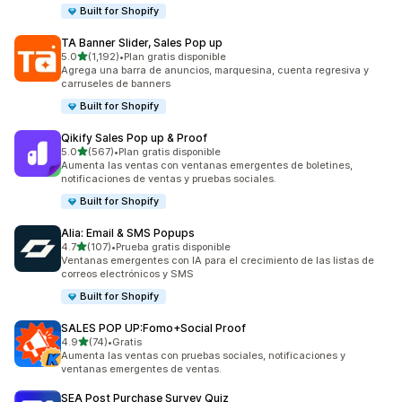
Built for Shopify
TA Banner Slider, Sales Pop up
de 5 estrellas
5.0
(1,192)
•
Plan gratis disponible
1192 reseñas en total
Agrega una barra de anuncios, marquesina, cuenta regresiva y
carruseles de banners
Built for Shopify
Qikify Sales Pop up & Proof
de 5 estrellas
5.0
(567)
•
Plan gratis disponible
567 reseñas en total
Aumenta las ventas con ventanas emergentes de boletines,
notificaciones de ventas y pruebas sociales.
Built for Shopify
Alia: Email & SMS Popups
de 5 estrellas
4.7
(107)
•
Prueba gratis disponible
107 reseñas en total
Ventanas emergentes con IA para el crecimiento de las listas de
correos electrónicos y SMS
Built for Shopify
SALES POP UP:Fomo+Social Proof
de 5 estrellas
4.9
(74)
•
Gratis
74 reseñas en total
Aumenta las ventas con pruebas sociales, notificaciones y
ventanas emergentes de ventas.
SEA Post Purchase Survey Quiz