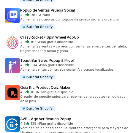
Popup de Ventas Prueba Social
de 5 estrellas
4.9
(982)
•
Gratis
982 reseñas en total
Aumenta las compras con popups de prueba social y urgencia
Built for Shopify
CrazyRocket • Spin Wheel PopUp
de 5 estrellas
4.9
(163)
•
Plan gratis disponible
163 reseñas en total
Aumenta las ventas y correos con ventanas emergentes de ruleta,
tragamonedas y rasca y gana
ToastiBar Sales Popup & Proof
de 5 estrellas
4.9
(504)
•
Plan gratis disponible
504 reseñas en total
Aumenta ventas con prueba social IA y popups localizados
Built for Shopify
Quiz Kit: Product Quiz Maker
de 5 estrellas
4.8
(160)
•
Plan gratis disponible
160 reseñas en total
Creador de cuestionarios para recomendar productos (ej. cuidado
de la piel)
Built for Shopify
AVP ‑ Age Verification Popup
de 5 estrellas
4.6
(138)
•
Plan gratis disponible
138 reseñas en total
Verificación de edad sencilla: ventana emergente para mayores de
18 años para controles seguros y de primera calidad