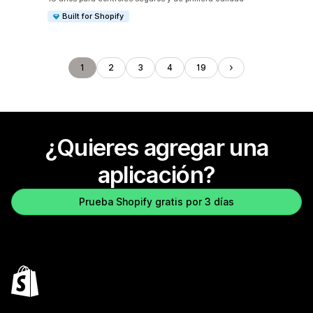
Built for Shopify
1
2
3
4
19
¿Quieres agregar una
aplicación?
Prueba Shopify gratis por 3 días