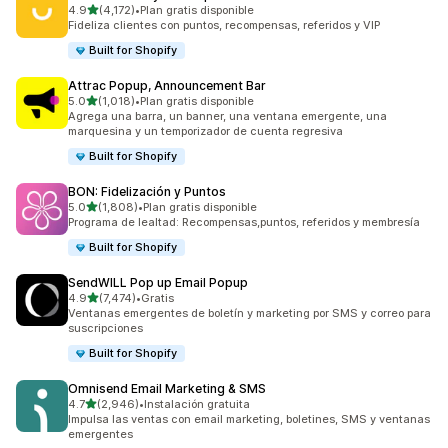
de 5 estrellas
4.9
(4,172)
•
Plan gratis disponible
4172 reseñas en total
Fideliza clientes con puntos, recompensas, referidos y VIP
Built for Shopify
Attrac Popup, Announcement Bar
de 5 estrellas
5.0
(1,018)
•
Plan gratis disponible
1018 reseñas en total
Agrega una barra, un banner, una ventana emergente, una
marquesina y un temporizador de cuenta regresiva
Built for Shopify
BON: Fidelización y Puntos
de 5 estrellas
5.0
(1,808)
•
Plan gratis disponible
1808 reseñas en total
Programa de lealtad: Recompensas,puntos, referidos y membresía
Built for Shopify
SendWILL Pop up Email Popup
de 5 estrellas
4.9
(7,474)
•
Gratis
7474 reseñas en total
Ventanas emergentes de boletín y marketing por SMS y correo para
suscripciones
Built for Shopify
Omnisend Email Marketing & SMS
de 5 estrellas
4.7
(2,946)
•
Instalación gratuita
2946 reseñas en total
Impulsa las ventas con email marketing, boletines, SMS y ventanas
emergentes