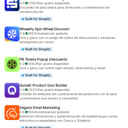
de 5 estrellas
4.9
(172)
•
Plan gratis disponible
172 reseñas en total
Encuesta de poscompra para atribución y cuestionarios de
recomendación
Built for Shopify
Wheelify Spin Wheel Discount
de 5 estrellas
4.8
(651)
•
Instalación gratuita
651 reseñas en total
Gira y gana con un juego de ruleta de descuentos y ventanas
emergentes de correo
Built for Shopify
PB: Ruleta Popup Descuento
de 5 estrellas
5.0
(29)
•
Plan gratis disponible
29 reseñas en total
Gira y gana con ruleta (spin wheel), descuentos y email
Built for Shopify
Quizell: Product Quiz Builder
de 5 estrellas
5.0
(122)
•
Plan gratis disponible
122 reseñas en total
Creador de embudos de cuestionarios de productos con IA para
cuestionarios que atraen y convierten
Seguno Email Marketing
de 5 estrellas
4.8
(644)
•
Instalación gratuita
644 reseñas en total
Boletines informativos y automatización de marketing por correo
electrónico compatibles con Canva y Sidekick
Built for Shopify