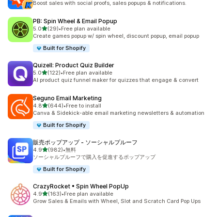
Boost sales with social proofs, sales popups & notifications.
PB: Spin Wheel & Email Popup
5つ星中
5.0
(29)
•
Free plan available
合計レビュー数：29件
Create games popup w/ spin wheel, discount popup, email popup
Built for Shopify
Quizell: Product Quiz Builder
5つ星中
5.0
(122)
•
Free plan available
合計レビュー数：122件
AI product quiz funnel maker for quizzes that engage & convert
Seguno Email Marketing
5つ星中
4.8
(644)
•
Free to install
合計レビュー数：644件
Canva & Sidekick-able email marketing newsletters & automation
Built for Shopify
販売ポップアップ ‑ ソーシャルプルーフ
5つ星中
4.9
(982)
•
無料
合計レビュー数：982件
ソーシャルプルーフで購入を促進するポップアップ
Built for Shopify
CrazyRocket • Spin Wheel PopUp
5つ星中
4.9
(163)
•
Free plan available
合計レビュー数：163件
Grow Sales & Emails with Wheel, Slot and Scratch Card Pop Ups