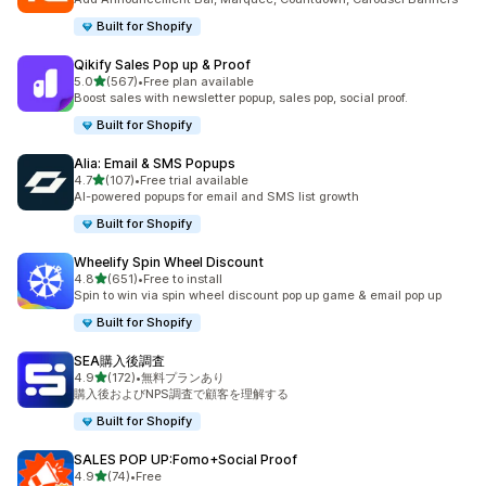
Built for Shopify
Qikify Sales Pop up & Proof
5つ星中
5.0
(567)
•
Free plan available
合計レビュー数：567件
Boost sales with newsletter popup, sales pop, social proof.
Built for Shopify
Alia: Email & SMS Popups
5つ星中
4.7
(107)
•
Free trial available
合計レビュー数：107件
AI-powered popups for email and SMS list growth
Built for Shopify
Wheelify Spin Wheel Discount
5つ星中
4.8
(651)
•
Free to install
合計レビュー数：651件
Spin to win via spin wheel discount pop up game & email pop up
Built for Shopify
SEA購入後調査
5つ星中
4.9
(172)
•
無料プランあり
合計レビュー数：172件
購入後およびNPS調査で顧客を理解する
Built for Shopify
SALES POP UP:Fomo+Social Proof
5つ星中
4.9
(74)
•
Free
合計レビュー数：74件