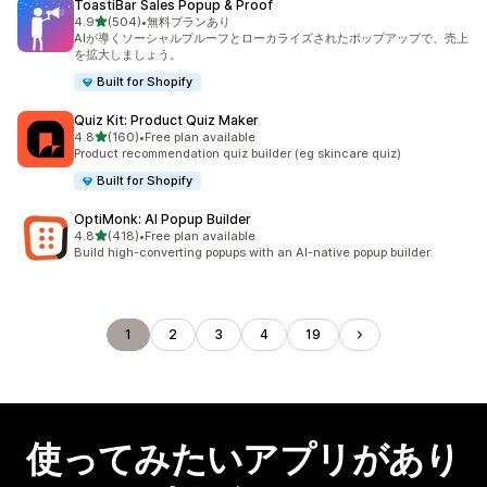
ToastiBar Sales Popup & Proof
5つ星中
4.9
(504)
•
無料プランあり
合計レビュー数：504件
AIが導くソーシャルプルーフとローカライズされたポップアップで、売上
を拡大しましょう。
Built for Shopify
Quiz Kit: Product Quiz Maker
5つ星中
4.8
(160)
•
Free plan available
合計レビュー数：160件
Product recommendation quiz builder (eg skincare quiz)
Built for Shopify
OptiMonk: AI Popup Builder
5つ星中
4.8
(418)
•
Free plan available
合計レビュー数：418件
Build high-converting popups with an AI-native popup builder.
1
2
3
4
19
使ってみたいアプリがあり