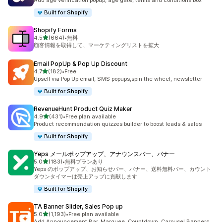
Add age verification popup, age gate, terms and conditions box
Built for Shopify
Shopify Forms
5つ星中
4.5
(664)
•
無料
合計レビュー数：664件
顧客情報を取得して、マーケティングリストを拡大
Email PopUp & Pop Up Discount
5つ星中
4.7
(182)
•
Free
合計レビュー数：182件
Upsell via Pop Up email, SMS popups,spin the wheel, newsletter
Built for Shopify
RevenueHunt Product Quiz Maker
5つ星中
4.9
(431)
•
Free plan available
合計レビュー数：431件
Product recommendation quizzes builder to boost leads & sales
Built for Shopify
Yeps メールポップアップ、アナウンスバー、バナー
5つ星中
5.0
(183)
•
無料プランあり
合計レビュー数：183件
Yeps のポップアップ、お知らせバー、バナー、送料無料バー、カウント
ダウンタイマーは売上アップに貢献します
Built for Shopify
TA Banner Slider, Sales Pop up
5つ星中
5.0
(1,193)
•
Free plan available
合計レビュー数：1193件
Add Announcement Bar, Marquee, Countdown, Carousel Banners