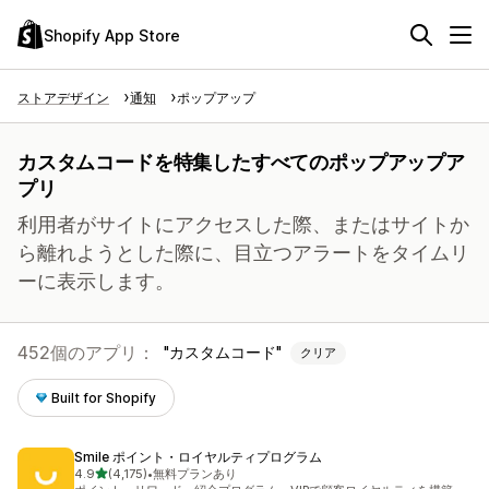
Shopify App Store
ストアデザイン
通知
ポップアップ
カスタムコードを特集したすべてのポップアップア
プリ
利用者がサイトにアクセスした際、またはサイトか
ら離れようとした際に、目立つアラートをタイムリ
ーに表示します。
452個のアプリ：
カスタムコード
クリア
Built for Shopify
Smile ポイント・ロイヤルティプログラム
5つ星中
4.9
(4,175)
•
無料プランあり
合計レビュー数：4175件