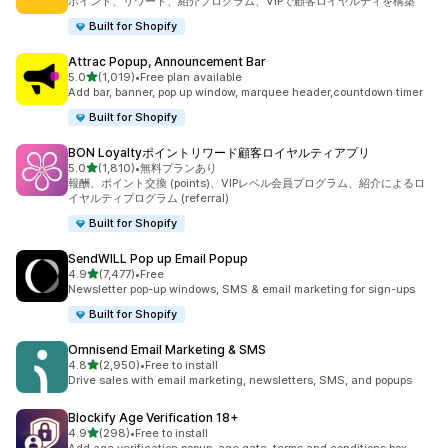
ポイント、リワード、紹介プログラム、VIPで顧客ロイヤルティを構築
Built for Shopify
Attrac Popup, Announcement Bar
5つ星中
5.0
(1,019)
•
Free plan available
合計レビュー数：1019件
Add bar, banner, pop up window, marquee header,countdown timer
Built for Shopify
BON Loyaltyポイントリワード顧客ロイヤルティアプリ
5つ星中
5.0
(1,810)
•
無料プランあり
合計レビュー数：1810件
報酬、ポイント交換 (points)、VIPレベル会員プログラム、紹介によるロ
イヤルティプログラム (referral)
Built for Shopify
SendWILL Pop up Email Popup
5つ星中
4.9
(7,477)
•
Free
合計レビュー数：7477件
Newsletter pop-up windows, SMS & email marketing for sign-ups
Built for Shopify
Omnisend Email Marketing & SMS
5つ星中
4.8
(2,950)
•
Free to install
合計レビュー数：2950件
Drive sales with email marketing, newsletters, SMS, and popups
Blockify Age Verification 18+
5つ星中
4.9
(298)
•
Free to install
合計レビュー数：298件