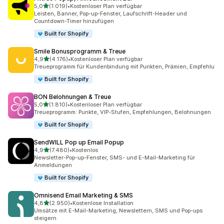
von 5 Sternen
5,0
(1.019)
•
Kostenloser Plan verfügbar
1019 Rezensionen insgesamt
Leisten, Banner, Pop-up-Fenster, Laufschrift-Header und
Countdown-Timer hinzufügen
Built for Shopify
Smile Bonusprogramm & Treue
von 5 Sternen
4,9
(4.176)
•
Kostenloser Plan verfügbar
4176 Rezensionen insgesamt
Treueprogramm für Kundenbindung mit Punkten, Prämien, Empfehlu
Built for Shopify
BON Belohnungen & Treue
von 5 Sternen
5,0
(1.810)
•
Kostenloser Plan verfügbar
1810 Rezensionen insgesamt
Treueprogramm: Punkte, VIP-Stufen, Empfehlungen, Belohnungen
Built for Shopify
SendWILL Pop up Email Popup
von 5 Sternen
4,9
(7.480)
•
Kostenlos
7480 Rezensionen insgesamt
Newsletter-Pop-up-Fenster, SMS- und E-Mail-Marketing für
Anmeldungen
Built for Shopify
Omnisend Email Marketing & SMS
von 5 Sternen
4,8
(2.950)
•
Kostenlose Installation
2950 Rezensionen insgesamt
Umsätze mit E-Mail-Marketing, Newslettern, SMS und Pop-ups
steigern