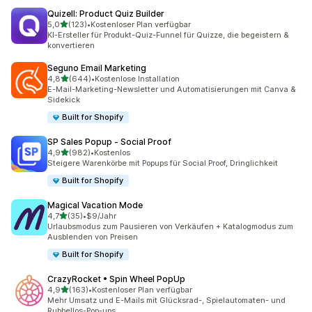
Quizell: Product Quiz Builder
von 5 Sternen
5,0
(123)
•
Kostenloser Plan verfügbar
123 Rezensionen insgesamt
KI-Ersteller für Produkt-Quiz-Funnel für Quizze, die begeistern &
konvertieren
Seguno Email Marketing
von 5 Sternen
4,8
(644)
•
Kostenlose Installation
644 Rezensionen insgesamt
E-Mail-Marketing-Newsletter und Automatisierungen mit Canva &
Sidekick
Built for Shopify
SP Sales Popup ‑ Social Proof
von 5 Sternen
4,9
(982)
•
Kostenlos
982 Rezensionen insgesamt
Steigere Warenkörbe mit Popups für Social Proof, Dringlichkeit
Built for Shopify
Magical Vacation Mode
von 5 Sternen
4,7
(35)
•
$9/Jahr
35 Rezensionen insgesamt
Urlaubsmodus zum Pausieren von Verkäufen + Katalogmodus zum
Ausblenden von Preisen
Built for Shopify
CrazyRocket • Spin Wheel PopUp
von 5 Sternen
4,9
(163)
•
Kostenloser Plan verfügbar
163 Rezensionen insgesamt
Mehr Umsatz und E-Mails mit Glücksrad-, Spielautomaten- und
Rubbellos-Pop-ups