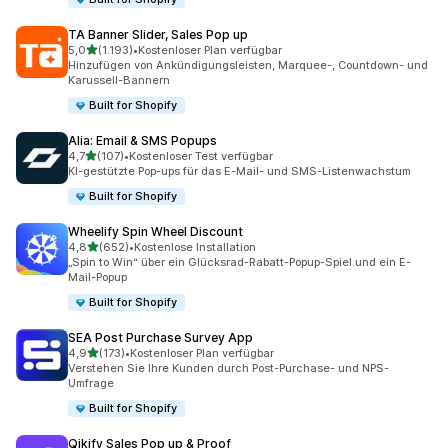
TA Banner Slider, Sales Pop up
von 5 Sternen
5,0
(1.193)
•
Kostenloser Plan verfügbar
1193 Rezensionen insgesamt
Hinzufügen von Ankündigungsleisten, Marquee-, Countdown- und
Karussell-Bannern
Built for Shopify
Alia: Email & SMS Popups
von 5 Sternen
4,7
(107)
•
Kostenloser Test verfügbar
107 Rezensionen insgesamt
KI-gestützte Pop-ups für das E-Mail- und SMS-Listenwachstum
Built for Shopify
Wheelify Spin Wheel Discount
von 5 Sternen
4,8
(652)
•
Kostenlose Installation
652 Rezensionen insgesamt
„Spin to Win“ über ein Glücksrad-Rabatt-Popup-Spiel und ein E-
Mail-Popup
Built for Shopify
SEA Post Purchase Survey App
von 5 Sternen
4,9
(173)
•
Kostenloser Plan verfügbar
173 Rezensionen insgesamt
Verstehen Sie Ihre Kunden durch Post-Purchase- und NPS-
Umfrage
Built for Shopify
Qikify Sales Pop up & Proof