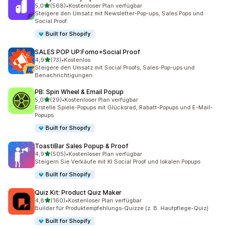
von 5 Sternen
5,0
(568)
•
Kostenloser Plan verfügbar
568 Rezensionen insgesamt
Steigere den Umsatz mit Newsletter-Pop-ups, Sales Pops und
Social Proof.
Built for Shopify
SALES POP UP:Fomo+Social Proof
von 5 Sternen
4,9
(73)
•
Kostenlos
73 Rezensionen insgesamt
Steigere den Umsatz mit Social Proofs, Sales-Pop-ups und
Benachrichtigungen.
PB: Spin Wheel & Email Popup
von 5 Sternen
5,0
(29)
•
Kostenloser Plan verfügbar
29 Rezensionen insgesamt
Erstelle Spiele-Popups mit Glücksrad, Rabatt-Popups und E-Mail-
Popups
Built for Shopify
ToastiBar Sales Popup & Proof
von 5 Sternen
4,9
(505)
•
Kostenloser Plan verfügbar
505 Rezensionen insgesamt
Steigern Sie Verkäufe mit KI Social Proof und lokalen Popups
Built for Shopify
Quiz Kit: Product Quiz Maker
von 5 Sternen
4,8
(160)
•
Kostenloser Plan verfügbar
160 Rezensionen insgesamt
Builder für Produktempfehlungs-Quizze (z. B. Hautpflege-Quiz)
Built for Shopify