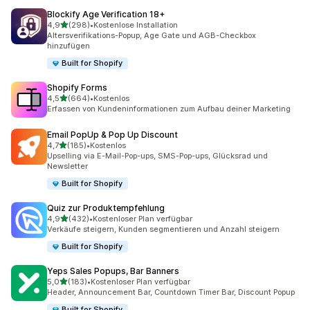
Blockify Age Verification 18+
von 5 Sternen
4,9
(298)
•
Kostenlose Installation
298 Rezensionen insgesamt
Altersverifikations-Popup, Age Gate und AGB-Checkbox
hinzufügen
Built for Shopify
Shopify Forms
von 5 Sternen
4,5
(664)
•
Kostenlos
664 Rezensionen insgesamt
Erfassen von Kundeninformationen zum Aufbau deiner Marketing
Email PopUp & Pop Up Discount
von 5 Sternen
4,7
(185)
•
Kostenlos
185 Rezensionen insgesamt
Upselling via E-Mail-Pop-ups, SMS-Pop-ups, Glücksrad und
Newsletter
Built for Shopify
Quiz zur Produktempfehlung
von 5 Sternen
4,9
(432)
•
Kostenloser Plan verfügbar
432 Rezensionen insgesamt
Verkäufe steigern, Kunden segmentieren und Anzahl steigern
Built for Shopify
Yeps Sales Popups, Bar Banners
von 5 Sternen
5,0
(183)
•
Kostenloser Plan verfügbar
183 Rezensionen insgesamt
Header, Announcement Bar, Countdown Timer Bar, Discount Popup
Built for Shopify