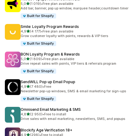
/ 5 tähteä
5,0
(1 019)
•
Free plan available
1019 arvostelua yhteensä
Add bar, banner, pop up window, marquee header,countdown timer
Built for Shopify
Smile: Loyalty Program Rewards
/ 5 tähteä
4,9
(4 177)
•
Free plan available
4177 arvostelua yhteensä
Grow customer loyalty with points, rewards & VIP tiers
Built for Shopify
BON Loyalty Program & Rewards
/ 5 tähteä
5,0
(1 809)
•
Free plan available
1809 arvostelua yhteensä
Drive repeat sales with points, VIP tiers & referrals program
Built for Shopify
SendWILL Pop up Email Popup
/ 5 tähteä
4,9
(7 480)
•
Free
7480 arvostelua yhteensä
Newsletter pop-up windows, SMS & email marketing for sign-ups
Built for Shopify
Omnisend Email Marketing & SMS
/ 5 tähteä
4,8
(2 950)
•
Free to install
2950 arvostelua yhteensä
Drive sales with email marketing, newsletters, SMS, and popups
Blockify Age Verification 18+
/ 5 tähteä
4,9
(298)
•
Free to install