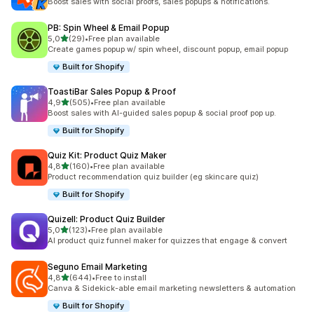
Boost sales with social proofs, sales popups & notifications.
PB: Spin Wheel & Email Popup
/ 5 tähteä
5,0
(29)
•
Free plan available
29 arvostelua yhteensä
Create games popup w/ spin wheel, discount popup, email popup
Built for Shopify
ToastiBar Sales Popup & Proof
/ 5 tähteä
4,9
(505)
•
Free plan available
505 arvostelua yhteensä
Boost sales with AI-guided sales popup & social proof pop up.
Built for Shopify
Quiz Kit: Product Quiz Maker
/ 5 tähteä
4,8
(160)
•
Free plan available
160 arvostelua yhteensä
Product recommendation quiz builder (eg skincare quiz)
Built for Shopify
Quizell: Product Quiz Builder
/ 5 tähteä
5,0
(123)
•
Free plan available
123 arvostelua yhteensä
AI product quiz funnel maker for quizzes that engage & convert
Seguno Email Marketing
/ 5 tähteä
4,8
(644)
•
Free to install
644 arvostelua yhteensä
Canva & Sidekick-able email marketing newsletters & automation
Built for Shopify