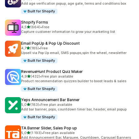
298 arvostelua yhteensä
Add age verification popup, age gate, terms and conditions box
Built for Shopify
Shopify Forms
/ 5 tähteä
4,5
(664)
•
Free
664 arvostelua yhteensä
Capture customer information to grow your marketing list
Email PopUp & Pop Up Discount
/ 5 tähteä
4,7
(185)
•
Free
185 arvostelua yhteensä
Upsell via Pop Up email, SMS popups,spin the wheel, newsletter
Built for Shopify
RevenueHunt Product Quiz Maker
/ 5 tähteä
4,9
(432)
•
Free plan available
432 arvostelua yhteensä
Product recommendation quizzes builder to boost leads & sales
Built for Shopify
Yeps Announcement Bar Banner
/ 5 tähteä
5,0
(183)
•
Free plan available
183 arvostelua yhteensä
Add bar banner, pops, countdown timer bar, header, email popup
Built for Shopify
TA Banner Slider, Sales Pop up
/ 5 tähteä
5,0
(1 193)
•
Free plan available
1193 arvostelua yhteensä
Add Announcement Bar, Marquee, Countdown, Carousel Banners