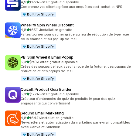
étoile(s) sur 5
4,9
(172)
•
Forfait gratuit disponible
172 avis au total
Comprenez vos clients grâce aux enquêtes post-achat et NPS
Built for Shopify
Wheelify Spin Wheel Discount
étoile(s) sur 5
4,8
(651)
•
Installation gratuite
651 avis au total
Faites tourner pour gagner grâce au jeu de réduction de type roue
de la chance et au pop-up d’e-mail
Built for Shopify
PB: Spin Wheel & Email Popup
étoile(s) sur 5
5,0
(29)
•
Forfait gratuit disponible
29 avis au total
Créez des popups de jeux avec la roue de la fortune, des popups de
réduction et des popups d’e-mail
Built for Shopify
Quizell: Product Quiz Builder
étoile(s) sur 5
5,0
(122)
•
Forfait gratuit disponible
122 avis au total
Créateur d’entonnoirs de quiz de produits IA pour des quiz
engageants qui convertissent
Seguno Email Marketing
étoile(s) sur 5
4,8
(644)
•
Installation gratuite
644 avis au total
Newsletters et automatisation du marketing par e-mail compatibles
avec Canva et Sidekick
Built for Shopify