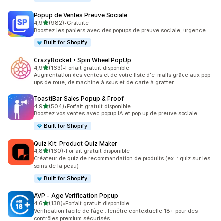
Popup de Ventes Preuve Sociale
étoile(s) sur 5
4,9
(982)
•
Gratuite
982 avis au total
Boostez les paniers avec des popups de preuve sociale, urgence
Built for Shopify
CrazyRocket • Spin Wheel PopUp
étoile(s) sur 5
4,9
(163)
•
Forfait gratuit disponible
163 avis au total
Augmentation des ventes et de votre liste d'e-mails grâce aux pop-
ups de roue, de machine à sous et de carte à gratter
ToastiBar Sales Popup & Proof
étoile(s) sur 5
4,9
(504)
•
Forfait gratuit disponible
504 avis au total
Boostez vos ventes avec popup IA et pop up de preuve sociale
Built for Shopify
Quiz Kit: Product Quiz Maker
étoile(s) sur 5
4,8
(160)
•
Forfait gratuit disponible
160 avis au total
Créateur de quiz de recommandation de produits (ex. : quiz sur les
soins de la peau)
Built for Shopify
AVP ‑ Age Verification Popup
étoile(s) sur 5
4,6
(138)
•
Forfait gratuit disponible
138 avis au total
Vérification facile de l’âge : fenêtre contextuelle 18+ pour des
contrôles premium sécurisés