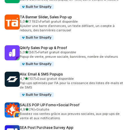
Built for Shopify
TA Banner Slider, Sales Pop up
étoile(s) sur 5
5,0
(1 192)
•
Forfait gratuit disponible
1192 avis au total
Ajouter une barre d’annonces, un texte défilant, un compte à
rebours, des bannières carrousel
Built for Shopify
Qikify Sales Pop up & Proof
étoile(s) sur 5
5,0
(567)
•
Forfait gratuit disponible
567 avis au total
Popup de vente, preuve sociale, bannières, nombre de visiteurs
Built for Shopify
Alia: Email & SMS Popups
étoile(s) sur 5
4,7
(107)
•
Essai gratuit disponible
107 avis au total
Pop-ups optimisés par l’IA pour la croissance des listes d’e-mails et
de SMS
Built for Shopify
SALES POP UP:Fomo+Social Proof
étoile(s) sur 5
4,9
(74)
•
Gratuite
74 avis au total
Boostez vos ventes grâce aux preuves sociales, aux pop-ups de
vente et aux notifications.
SEA Post Purchase Survey App