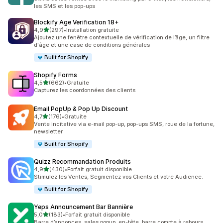
les SMS et les pop-ups
Blockify Age Verification 18+
étoile(s) sur 5
4,9
(297)
•
Installation gratuite
297 avis au total
Ajoutez une fenêtre contextuelle de vérification de l’âge, un filtre
d'âge et une case de conditions générales
Built for Shopify
Shopify Forms
étoile(s) sur 5
4,5
(662)
•
Gratuite
662 avis au total
Capturez les coordonnées des clients
Email PopUp & Pop Up Discount
étoile(s) sur 5
4,7
(176)
•
Gratuite
176 avis au total
Vente incitative via e-mail pop-up, pop-ups SMS, roue de la fortune,
newsletter
Built for Shopify
Quizz Recommandation Produits
étoile(s) sur 5
4,9
(430)
•
Forfait gratuit disponible
430 avis au total
Stimulez les Ventes, Segmentez vos Clients et votre Audience.
Built for Shopify
Yeps Announcement Bar Bannière
étoile(s) sur 5
5,0
(183)
•
Forfait gratuit disponible
183 avis au total
Barre d’annonces, sales popup, en-tête, barre compte à rebours