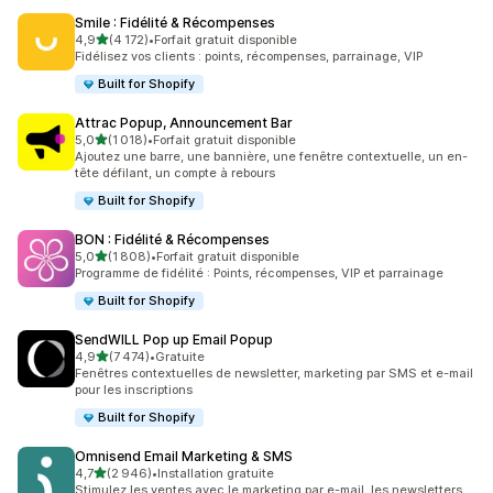
Smile : Fidélité & Récompenses
étoile(s) sur 5
4,9
(4 172)
•
Forfait gratuit disponible
4172 avis au total
Fidélisez vos clients : points, récompenses, parrainage, VIP
Built for Shopify
Attrac Popup, Announcement Bar
étoile(s) sur 5
5,0
(1 018)
•
Forfait gratuit disponible
1018 avis au total
Ajoutez une barre, une bannière, une fenêtre contextuelle, un en-
tête défilant, un compte à rebours
Built for Shopify
BON : Fidélité & Récompenses
étoile(s) sur 5
5,0
(1 808)
•
Forfait gratuit disponible
1808 avis au total
Programme de fidélité : Points, récompenses, VIP et parrainage
Built for Shopify
SendWILL Pop up Email Popup
étoile(s) sur 5
4,9
(7 474)
•
Gratuite
7474 avis au total
Fenêtres contextuelles de newsletter, marketing par SMS et e-mail
pour les inscriptions
Built for Shopify
Omnisend Email Marketing & SMS
étoile(s) sur 5
4,7
(2 946)
•
Installation gratuite
2946 avis au total
Stimulez les ventes avec le marketing par e-mail, les newsletters,