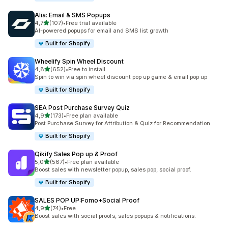
Alia: Email & SMS Popups
stelle su 5
4,7
(107)
•
Free trial available
107 recensioni totali
AI-powered popups for email and SMS list growth
Built for Shopify
Wheelify Spin Wheel Discount
stelle su 5
4,8
(652)
•
Free to install
652 recensioni totali
Spin to win via spin wheel discount pop up game & email pop up
Built for Shopify
SEA Post Purchase Survey Quiz
stelle su 5
4,9
(173)
•
Free plan available
173 recensioni totali
Post Purchase Survey for Attribution & Quiz for Recommendation
Built for Shopify
Qikify Sales Pop up & Proof
stelle su 5
5,0
(567)
•
Free plan available
567 recensioni totali
Boost sales with newsletter popup, sales pop, social proof.
Built for Shopify
SALES POP UP:Fomo+Social Proof
stelle su 5
4,9
(74)
•
Free
74 recensioni totali
Boost sales with social proofs, sales popups & notifications.