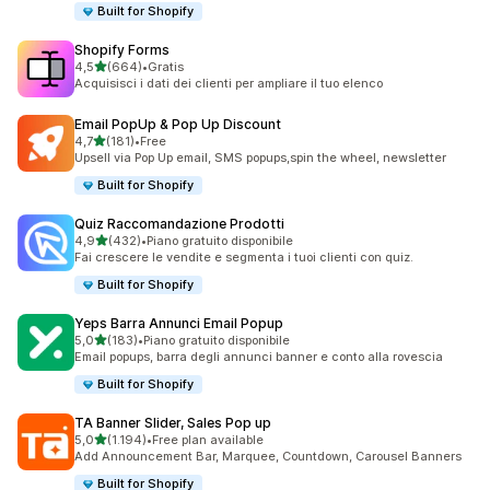
Built for Shopify
Shopify Forms
stelle su 5
4,5
(664)
•
Gratis
664 recensioni totali
Acquisisci i dati dei clienti per ampliare il tuo elenco
Email PopUp & Pop Up Discount
stelle su 5
4,7
(181)
•
Free
181 recensioni totali
Upsell via Pop Up email, SMS popups,spin the wheel, newsletter
Built for Shopify
Quiz Raccomandazione Prodotti
stelle su 5
4,9
(432)
•
Piano gratuito disponibile
432 recensioni totali
Fai crescere le vendite e segmenta i tuoi clienti con quiz.
Built for Shopify
Yeps Barra Annunci Email Popup
stelle su 5
5,0
(183)
•
Piano gratuito disponibile
183 recensioni totali
Email popups, barra degli annunci banner e conto alla rovescia
Built for Shopify
TA Banner Slider, Sales Pop up
stelle su 5
5,0
(1.194)
•
Free plan available
1194 recensioni totali
Add Announcement Bar, Marquee, Countdown, Carousel Banners
Built for Shopify