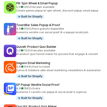
PB: Spin Wheel & Email Popup
stelle su 5
5,0
(29)
•
Free plan available
29 recensioni totali
Create games popup w/ spin wheel, discount popup, email popup
Built for Shopify
ToastiBar Sales Popup & Proof
stelle su 5
4,9
(505)
•
Piano gratuito disponibile
505 recensioni totali
Aumenta vendite con social proof IA e popups localizzati
Built for Shopify
Quizell: Product Quiz Builder
stelle su 5
5,0
(122)
•
Free plan available
122 recensioni totali
AI product quiz funnel maker for quizzes that engage & convert
Seguno Email Marketing
stelle su 5
4,8
(644)
•
Free to install
644 recensioni totali
Canva & Sidekick-able email marketing newsletters & automation
Built for Shopify
SP Popup Vendite Social Proof
stelle su 5
4,9
(982)
•
Gratis
982 recensioni totali
Aumenta il carrello con popup di social proof e urgenza
Built for Shopify
Quiz Kit: Product Quiz Maker