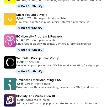
Add bar, banner, pop up window, marquee header,countdown timer
Built for Shopify
Smile: Fedeltà e Premi
stelle su 5
4,9
(4.176)
•
Piano gratuito disponibile
4176 recensioni totali
Fidelizza i clienti con punti, premi, referral e programmi VIP
Built for Shopify
BON Loyalty Program & Rewards
stelle su 5
5,0
(1.811)
•
Free plan available
1811 recensioni totali
Drive repeat sales with points, VIP tiers & referrals program
Built for Shopify
SendWILL Pop up Email Popup
stelle su 5
4,9
(7.479)
•
Free
7479 recensioni totali
Newsletter pop-up windows, SMS & email marketing for sign-ups
Built for Shopify
Omnisend Email Marketing & SMS
stelle su 5
4,8
(2.951)
•
Free to install
2951 recensioni totali
Drive sales with email marketing, newsletters, SMS, and popups
Blockify Age Verification 18+
stelle su 5
4,9
(298)
•
Free to install
298 recensioni totali
Add age verification popup, age gate, terms and conditions box