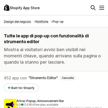
Shopify App Store
Design del negozio
Notifiche
Pop-up
Tutte le app di pop-up con funzionalità di
strumento editor
Mostra ai visitatori avvisi ben visibili nei
momenti chiave, quando arrivano sulla pagina o
quando la stanno per lasciare.
452 app con
Strumento Editor
Cancella
Built for Shopify
Attrac Popup, Announcement Bar
stelle su 5
5,0
(1.018)
•
Free plan available
1018 recensioni totali