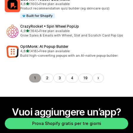
stelle su 5
4,8
(160)
•
Free plan available
160 recensioni totali
Product recommendation quiz builder (eg skincare quiz)
Built for Shopify
CrazyRocket • Spin Wheel PopUp
stelle su 5
4,9
(164)
•
Free plan available
164 recensioni totali
Grow Sales & Emails with Wheel, Slot and Scratch Card Pop Ups
OptiMonk: AI Popup Builder
stelle su 5
4,8
(418)
•
Free plan available
418 recensioni totali
Build high-converting popups with an AI-native popup builder.
1
2
3
4
19
Vuoi aggiungere un’app?
Prova Shopify gratis per tre giorni