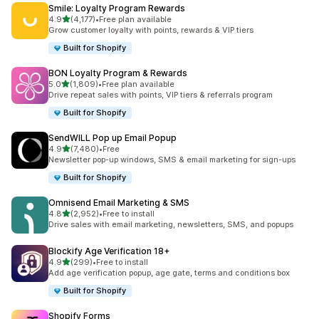
Smile: Loyalty Program Rewards
별 5개 중
4.9
(4,177)
•
Free plan available
총 리뷰 4177개
Grow customer loyalty with points, rewards & VIP tiers
Built for Shopify
BON Loyalty Program & Rewards
별 5개 중
5.0
(1,809)
•
Free plan available
총 리뷰 1809개
Drive repeat sales with points, VIP tiers & referrals program
Built for Shopify
SendWILL Pop up Email Popup
별 5개 중
4.9
(7,480)
•
Free
총 리뷰 7480개
Newsletter pop-up windows, SMS & email marketing for sign-ups
Built for Shopify
Omnisend Email Marketing & SMS
별 5개 중
4.8
(2,952)
•
Free to install
총 리뷰 2952개
Drive sales with email marketing, newsletters, SMS, and popups
Blockify Age Verification 18+
별 5개 중
4.9
(299)
•
Free to install
총 리뷰 299개
Add age verification popup, age gate, terms and conditions box
Built for Shopify
Shopify Forms