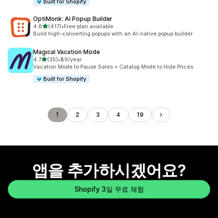
Built for Shopify
OptiMonk: AI Popup Builder
별 5개 중
4.8
(417)
•
Free plan available
총 리뷰 417개
Build high-converting popups with an AI-native popup builder.
Magical Vacation Mode
별 5개 중
4.7
(35)
•
$9/year
총 리뷰 35개
Vacation Mode to Pause Sales + Catalog Mode to Hide Prices
Built for Shopify
1
2
3
4
19
앱을 추가하시겠어요?
Shopify 3일 무료 체험