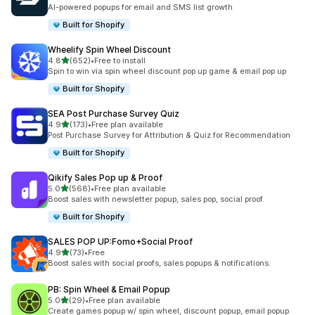
총 리뷰 107개
AI-powered popups for email and SMS list growth
Built for Shopify
Wheelify Spin Wheel Discount
별 5개 중
4.8
(652)
•
Free to install
총 리뷰 652개
Spin to win via spin wheel discount pop up game & email pop up
Built for Shopify
SEA Post Purchase Survey Quiz
별 5개 중
4.9
(173)
•
Free plan available
총 리뷰 173개
Post Purchase Survey for Attribution & Quiz for Recommendation
Built for Shopify
Qikify Sales Pop up & Proof
별 5개 중
5.0
(568)
•
Free plan available
총 리뷰 568개
Boost sales with newsletter popup, sales pop, social proof.
Built for Shopify
SALES POP UP:Fomo+Social Proof
별 5개 중
4.9
(73)
•
Free
총 리뷰 73개
Boost sales with social proofs, sales popups & notifications.
PB: Spin Wheel & Email Popup
별 5개 중
5.0
(29)
•
Free plan available
총 리뷰 29개
Create games popup w/ spin wheel, discount popup, email popup