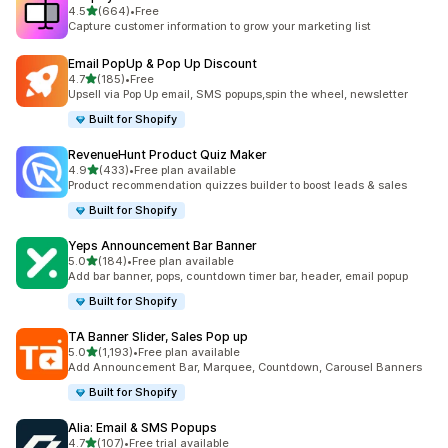
별 5개 중
4.5
(664)
•
Free
총 리뷰 664개
Capture customer information to grow your marketing list
Email PopUp & Pop Up Discount
별 5개 중
4.7
(185)
•
Free
총 리뷰 185개
Upsell via Pop Up email, SMS popups,spin the wheel, newsletter
Built for Shopify
RevenueHunt Product Quiz Maker
별 5개 중
4.9
(433)
•
Free plan available
총 리뷰 433개
Product recommendation quizzes builder to boost leads & sales
Built for Shopify
Yeps Announcement Bar Banner
별 5개 중
5.0
(184)
•
Free plan available
총 리뷰 184개
Add bar banner, pops, countdown timer bar, header, email popup
Built for Shopify
TA Banner Slider, Sales Pop up
별 5개 중
5.0
(1,193)
•
Free plan available
총 리뷰 1193개
Add Announcement Bar, Marquee, Countdown, Carousel Banners
Built for Shopify
Alia: Email & SMS Popups
별 5개 중
4.7
(107)
•
Free trial available