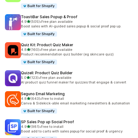
Built for Shopify
ToastiBar Sales Popup & Proof
별 5개 중
4.9
(505)
•
Free plan available
총 리뷰 505개
Boost sales with AI-guided sales popup & social proof pop up.
Built for Shopify
Quiz Kit: Product Quiz Maker
별 5개 중
4.8
(160)
•
Free plan available
총 리뷰 160개
Product recommendation quiz builder (eg skincare quiz)
Built for Shopify
Quizell: Product Quiz Builder
별 5개 중
5.0
(123)
•
Free plan available
총 리뷰 123개
AI product quiz funnel maker for quizzes that engage & convert
Seguno Email Marketing
별 5개 중
4.8
(643)
•
Free to install
총 리뷰 643개
Canva & Sidekick-able email marketing newsletters & automation
Built for Shopify
SP Sales Pop up Social Proof
별 5개 중
4.9
(981)
•
Free to install
총 리뷰 981개
Boost add to carts with sales popup for social proof & urgency