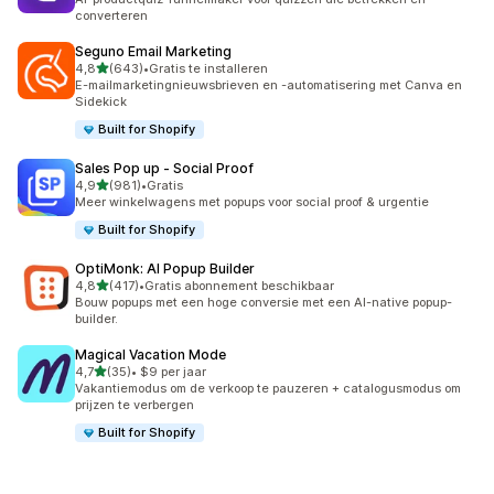
converteren
Seguno Email Marketing
van 5 sterren
4,8
(643)
•
Gratis te installeren
643 recensies in totaal
E-mailmarketingnieuwsbrieven en -automatisering met Canva en
Sidekick
Built for Shopify
Sales Pop up ‑ Social Proof
van 5 sterren
4,9
(981)
•
Gratis
981 recensies in totaal
Meer winkelwagens met popups voor social proof & urgentie
Built for Shopify
OptiMonk: AI Popup Builder
van 5 sterren
4,8
(417)
•
Gratis abonnement beschikbaar
417 recensies in totaal
Bouw popups met een hoge conversie met een AI-native popup-
builder.
Magical Vacation Mode
van 5 sterren
4,7
(35)
•
$9 per jaar
35 recensies in totaal
Vakantiemodus om de verkoop te pauzeren + catalogusmodus om
prijzen te verbergen
Built for Shopify