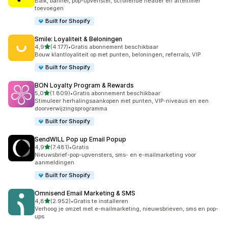
Balk, banner, pop-upvenster, scrollende header en afteltimer
toevoegen
Built for Shopify
Smile: Loyaliteit & Beloningen
van 5 sterren
4,9
(4.177)
•
Gratis abonnement beschikbaar
4177 recensies in totaal
Bouw klantloyaliteit op met punten, beloningen, referrals, VIP
Built for Shopify
BON Loyalty Program & Rewards
van 5 sterren
5,0
(1.809)
•
Gratis abonnement beschikbaar
1809 recensies in totaal
Stimuleer herhalingsaankopen met punten, VIP-niveaus en een
doorverwijzingsprogramma
Built for Shopify
SendWILL Pop up Email Popup
van 5 sterren
4,9
(7.481)
•
Gratis
7481 recensies in totaal
Nieuwsbrief-pop-upvensters, sms- en e-mailmarketing voor
aanmeldingen
Built for Shopify
Omnisend Email Marketing & SMS
van 5 sterren
4,8
(2.952)
•
Gratis te installeren
2952 recensies in totaal
Verhoog je omzet met e-mailmarketing, nieuwsbrieven, sms en pop-
ups