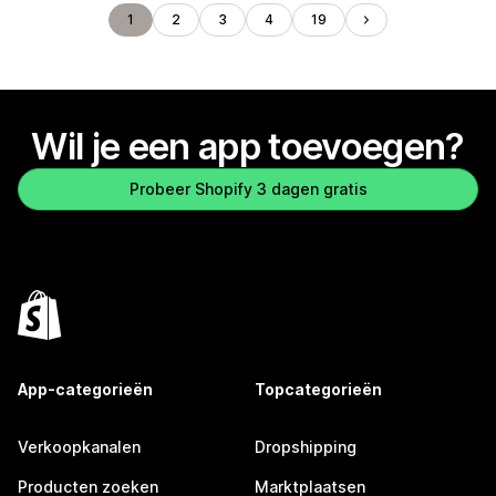
1
2
3
4
19
Wil je een app toevoegen?
Probeer Shopify 3 dagen gratis
App-categorieën
Topcategorieën
Verkoopkanalen
Dropshipping
Producten zoeken
Marktplaatsen