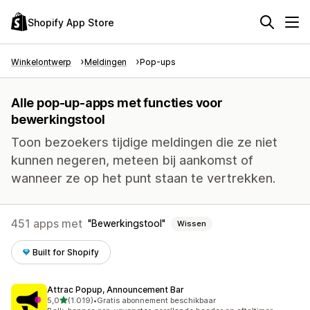
Shopify App Store
Winkelontwerp
Meldingen
Pop-ups
Alle pop-up-apps met functies voor
bewerkingstool
Toon bezoekers tijdige meldingen die ze niet
kunnen negeren, meteen bij aankomst of
wanneer ze op het punt staan te vertrekken.
451 apps met
Bewerkingstool
Wissen
Built for Shopify
Attrac Popup, Announcement Bar
van 5 sterren
5,0
(1.019)
•
Gratis abonnement beschikbaar
1019 recensies in totaal