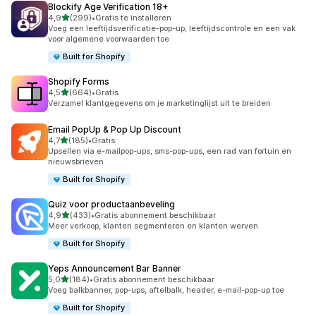
Blockify Age Verification 18+
van 5 sterren
4,9
(299)
•
Gratis te installeren
299 recensies in totaal
Voeg een leeftijdsverificatie-pop-up, leeftijdscontrole en een vak
voor algemene voorwaarden toe
Built for Shopify
Shopify Forms
van 5 sterren
4,5
(664)
•
Gratis
664 recensies in totaal
Verzamel klantgegevens om je marketinglijst uit te breiden
Email PopUp & Pop Up Discount
van 5 sterren
4,7
(185)
•
Gratis
185 recensies in totaal
Upsellen via e-mailpop-ups, sms-pop-ups, een rad van fortuin en
nieuwsbrieven
Built for Shopify
Quiz voor productaanbeveling
van 5 sterren
4,9
(433)
•
Gratis abonnement beschikbaar
433 recensies in totaal
Meer verkoop, klanten segmenteren en klanten werven
Built for Shopify
Yeps Announcement Bar Banner
van 5 sterren
5,0
(184)
•
Gratis abonnement beschikbaar
184 recensies in totaal
Voeg balkbanner, pop-ups, aftelbalk, header, e-mail-pop-up toe
Built for Shopify