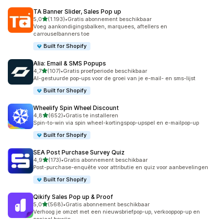
TA Banner Slider, Sales Pop up
van 5 sterren
5,0
(1.193)
•
Gratis abonnement beschikbaar
1193 recensies in totaal
Voeg aankondigingsbalken, marquees, aftellers en
carrouselbanners toe
Built for Shopify
Alia: Email & SMS Popups
van 5 sterren
4,7
(107)
•
Gratis proefperiode beschikbaar
107 recensies in totaal
AI-gestuurde pop-ups voor de groei van je e-mail- en sms-lijst
Built for Shopify
Wheelify Spin Wheel Discount
van 5 sterren
4,8
(652)
•
Gratis te installeren
652 recensies in totaal
Spin-to-win via spin wheel-kortingspop-upspel en e-mailpop-up
Built for Shopify
SEA Post Purchase Survey Quiz
van 5 sterren
4,9
(173)
•
Gratis abonnement beschikbaar
173 recensies in totaal
Post-purchase-enquête voor attributie en quiz voor aanbevelingen
Built for Shopify
Qikify Sales Pop up & Proof
van 5 sterren
5,0
(568)
•
Gratis abonnement beschikbaar
568 recensies in totaal
Verhoog je omzet met een nieuwsbriefpop-up, verkooppop-up en