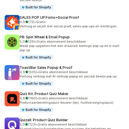
sociaal bewijs.
Built for Shopify
SALES POP UP:Fomo+Social Proof
van 5 sterren
4,9
(73)
•
Gratis
73 recensies in totaal
Verhoog je omzet met social proof, sales-pop-ups en meldingen.
PB: Spin Wheel & Email Popup
van 5 sterren
5,0
(29)
•
Gratis abonnement beschikbaar
29 recensies in totaal
Maak pop-upgames met een draairad, kortings-pop-up en e-mail-
pop-up
Built for Shopify
ToastiBar Sales Popup & Proof
van 5 sterren
4,9
(505)
•
Gratis abonnement beschikbaar
505 recensies in totaal
Verhoog verkoop met AI verkoop popup en sociaal bewijs pop up
Built for Shopify
Quiz Kit: Product Quiz Maker
van 5 sterren
4,8
(160)
•
Gratis abonnement beschikbaar
160 recensies in totaal
Productaanbevelingsquiz-bouwer (bijv. huidverzorgingsquiz)
Built for Shopify
Quizell: Product Quiz Builder
van 5 sterren
5,0
(123)
•
Gratis abonnement beschikbaar
123 recensies in totaal
AI-productquiz-funnelmaker voor quizzen die betrekken en