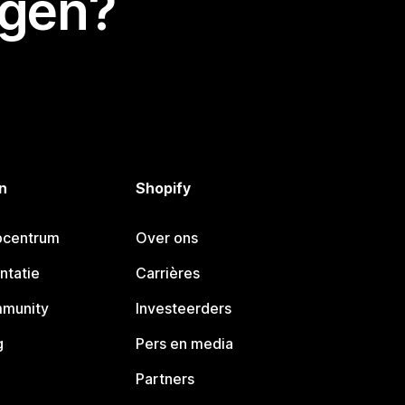
egen?
n
Shopify
pcentrum
Over ons
ntatie
Carrières
mmunity
Investeerders
g
Pers en media
Partners