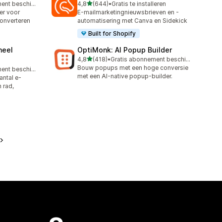
van 5 sterren
Gratis abonnement beschikbaar
4,8
(644)
•
Gratis te installeren
644 recensies in totaal
er voor
E-mailmarketingnieuwsbrieven en -
converteren
automatisering met Canva en Sidekick
Built for Shopify
heel
OptiMonk: AI Popup Builder
van 5 sterren
4,8
(418)
•
Gratis abonnement beschikbaar
418 recensies in totaal
Bouw popups met een hoge conversie
Gratis abonnement beschikbaar
met een AI-native popup-builder.
antal e-
 rad,