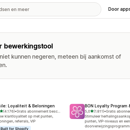
Door apps
r bewerkingstool
 niet kunnen negeren, meteen bij aankomst of
en.
ile: Loyaliteit & Beloningen
BON Loyalty Program 
van 5 sterren
van 5 sterren
(4.176)
•
Gratis abonnement beschikbaar
5,0
(1.811)
•
6 recensies in totaal
1811 recensies in totaal
w klantloyaliteit op met punten,
Stimuleer herhalingsaank
oningen, referrals, VIP
punten, VIP-niveaus en een
doorverwijzingsprogramm
Built for Shopify