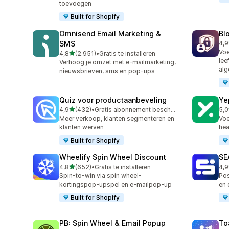
toevoegen
Built for Shopify
Omnisend Email Marketing &
Bl
SMS
4,9
298
Voe
van 5 sterren
4,8
(2.951)
•
Gratis te installeren
2951 recensies in totaal
lee
Verhoog je omzet met e-mailmarketing,
alg
nieuwsbrieven, sms en pop-ups
Quiz voor productaanbeveling
Ye
van 5 sterren
4,9
(432)
•
Gratis abonnement beschikbaar
5,0
432 recensies in totaal
183
Meer verkoop, klanten segmenteren en
Voe
klanten werven
hea
Built for Shopify
Wheelify Spin Wheel Discount
SE
van 5 sterren
4,8
(652)
•
Gratis te installeren
4,9
652 recensies in totaal
173
Spin-to-win via spin wheel-
Pos
kortingspop-upspel en e-mailpop-up
en 
Built for Shopify
PB: Spin Wheel & Email Popup
To