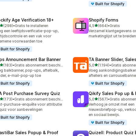
Built for Shopify
ockify Age Verification 18+
Shopify Forms
van 5 sterren
van 5 sterren
(298)
•
Gratis te installeren
4,5
(664)
•
Gratis
 recensies in totaal
664 recensies in totaal
g een leeftijdsverificatie-pop-up,
Verzamel klantgegevens o
ftijdscontrole en een vak voor
marketinglijst uit te breiden
emene voorwaarden toe
Built for Shopify
ps Announcement Bar Banner
TA Banner Slider, Sale
van 5 sterren
van 5 sterren
(183)
•
Gratis abonnement beschikbaar
5,0
(1.194)
•
 recensies in totaal
1194 recensies in totaal
g balkbanner, pop-ups, aftelbalk,
Voeg aankondigingsbalken
der, e-mail-pop-up toe
aftellers en carrouselbanne
Built for Shopify
Built for Shopify
A Post Purchase Survey Quiz
Qikify Sales Pop up & 
van 5 sterren
van 5 sterren
(173)
•
Gratis abonnement beschikbaar
5,0
(567)
•
 recensies in totaal
567 recensies in totaal
t-purchase-enquête voor attributie
Verhoog je omzet met een
quiz voor aanbevelingen
nieuwsbriefpop-up, verk
en sociaal bewijs.
Built for Shopify
Built for Shopify
astiBar Sales Popup & Proof
Quizell: Product Quiz 