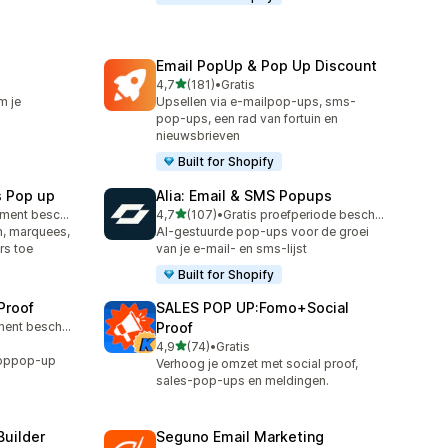
Email PopUp & Pop Up Discount
van 5 sterren
4,7
(181)
•
Gratis
181 recensies in totaal
m je
Upsellen via e-mailpop-ups, sms-
pop-ups, een rad van fortuin en
nieuwsbrieven
Built for Shopify
s Pop up
Alia: Email & SMS Popups
van 5 sterren
Gratis abonnement beschikbaar
4,7
(107)
•
Gratis proefperiode beschikbaar
107 recensies in totaal
, marquees,
AI-gestuurde pop-ups voor de groei
rs toe
van je e-mail- en sms-lijst
Built for Shopify
Proof
SALES POP UP:Fomo+Social
Gratis abonnement beschikbaar
Proof
van 5 sterren
4,9
(74)
•
Gratis
74 recensies in totaal
ooppop-up
Verhoog je omzet met social proof,
sales-pop-ups en meldingen.
Builder
Seguno Email Marketing