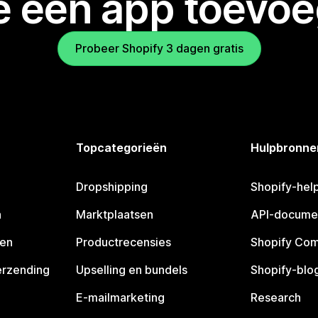
je een app toevo
Probeer Shopify 3 dagen gratis
Topcategorieën
Hulpbronne
Dropshipping
Shopify-hel
n
Marktplaatsen
API-docume
pen
Productrecensies
Shopify Co
erzending
Upselling en bundels
Shopify-blo
E-mailmarketing
Research