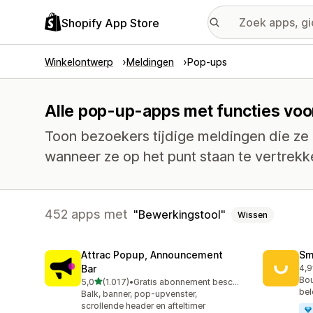
Shopify App Store
Winkelontwerp
Meldingen
Pop-ups
Alle pop-up-apps met functies voo
Toon bezoekers tijdige meldingen die ze
wanneer ze op het punt staan te vertrekk
452 apps met
Bewerkingstool
Wissen
Attrac Popup, Announcement
Sm
Bar
4,9
417
Bou
van 5 sterren
5,0
(1.017)
•
Gratis abonnement beschikbaar
1017 recensies in totaal
bel
Balk, banner, pop-upvenster,
scrollende header en afteltimer