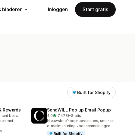
 bladeren
Inloggen
Start gratis
Built for Shopify
& Rewards
SendWILL Pop up Email Popup
van 5 sterren
Gratis abonnement beschikbaar
4,9
(7.478)
•
Gratis
7478 recensies in totaal
open met
Nieuwsbrief-pop-upvensters, sms- en
e-mailmarketing voor aanmeldingen
a
Built for Shopify