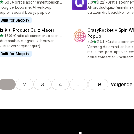
van 5 sterren
van 5 sterren
(505)
•
Gratis abonnement beschikbaar
5,0
(122)
•
 recensies in totaal
122 recensies in totaal
hoog verkoop met AI verkoop
AI-productquiz-funnelmak
up en sociaal bewijs pop up
quizzen die betrekken en 
Built for Shopify
iz Kit: Product Quiz Maker
CrazyRocket • Spin W
van 5 sterren
(160)
•
Gratis abonnement beschikbaar
PopUp
 recensies in totaal
ductaanbevelingsquiz-bouwer
van 5 sterren
4,9
(164)
•
164 recensies in totaal
jv. huidverzorgingsquiz)
Verhoog de omzet en het a
mails met pop-ups van een
Built for Shopify
gokautomaat en kraskaart
Volgende
1
2
3
4
…
19