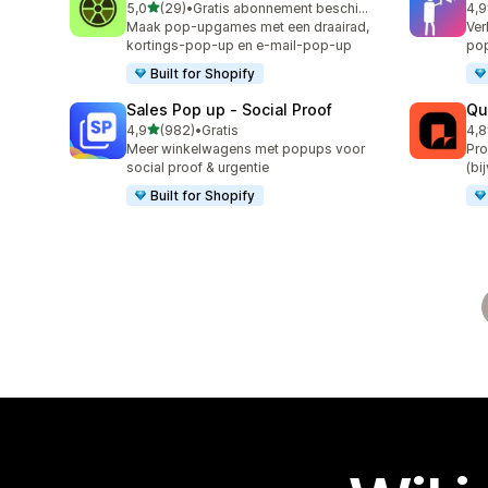
van 5 sterren
5,0
(29)
•
Gratis abonnement beschikbaar
4,9
29 recensies in totaal
505
Maak pop-upgames met een draairad,
Ver
kortings-pop-up en e-mail-pop-up
pop
Built for Shopify
Sales Pop up ‑ Social Proof
Qu
van 5 sterren
4,9
(982)
•
Gratis
4,8
982 recensies in totaal
160
Meer winkelwagens met popups voor
Pro
social proof & urgentie
(bi
Built for Shopify