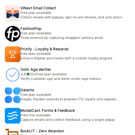
ViNext Email Collect
Free plan available
Collect emails with popups, spin-to-win wheels, and auto disco
FashionPop
Free plan available
Grow revenue by capturing shoppers' primary email
Prizify ‑ Loyalty & Rewards
Free plan available
Enhace Repeat purchases with a custom loyalty program
Onltr Age Verifier
z 5 hvězd
4,8
(6)
•
Free plan available
Celkový počet recenzí: 6
Verify customer age and deter under-age visitors
Galanta
Free plan available
Simple, flexible rewards to promote LTV, loyalty and repeats.
ModalCast: Forms & Feedback
Free trial available
Capture emails and collect feedback using a single popup
BuckLIT ‑ Zero Abandon