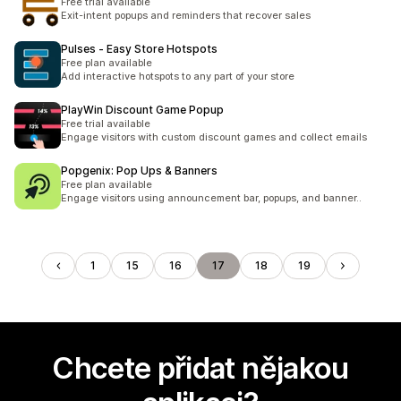
Free trial available
Exit-intent popups and reminders that recover sales
Pulses ‑ Easy Store Hotspots
Free plan available
Add interactive hotspots to any part of your store
PlayWin Discount Game Popup
Free trial available
Engage visitors with custom discount games and collect emails
Popgenix: Pop Ups & Banners
Free plan available
Engage visitors using announcement bar, popups, and banner..
1
15
16
17
18
19
Chcete přidat nějakou