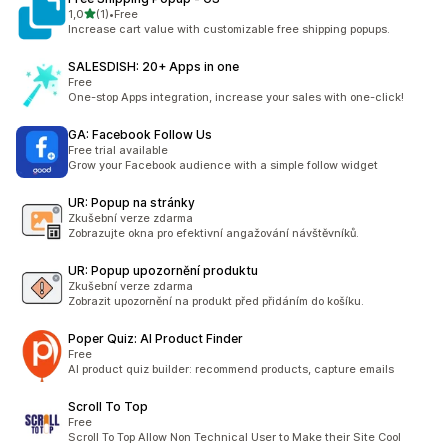
z 5 hvězd
1,0
(1)
•
Free
Celkový počet recenzí: 1
Increase cart value with customizable free shipping popups.
SALESDISH: 20+ Apps in one
Free
One-stop Apps integration, increase your sales with one-click!
GA: Facebook Follow Us
Free trial available
Grow your Facebook audience with a simple follow widget
UR: Popup na stránky
Zkušební verze zdarma
Zobrazujte okna pro efektivní angažování návštěvníků.
UR: Popup upozornění produktu
Zkušební verze zdarma
Zobrazit upozornění na produkt před přidáním do košíku.
Poper Quiz: AI Product Finder
Free
AI product quiz builder: recommend products, capture emails
Scroll To Top
Free
Scroll To Top Allow Non Technical User to Make their Site Cool