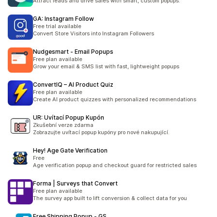
Attract leads and drive sales with smart, custom popups.
GA: Instagram Follow
Free trial available
Convert Store Visitors into Instagram Followers
Nudgesmart ‑ Email Popups
Free plan available
Grow your email & SMS list with fast, lightweight popups
ConvertIQ – AI Product Quiz
Free plan available
Create AI product quizzes with personalized recommendations
UR: Uvítací Popup Kupón
Zkušební verze zdarma
Zobrazujte uvítací popup kupóny pro nové nakupující.
Hey! Age Gate Verification
Free
Age verification popup and checkout guard for restricted sales
Forma | Surveys that Convert
Free plan available
The survey app built to lift conversion & collect data for you
Free Shipping Popup ‑ GS