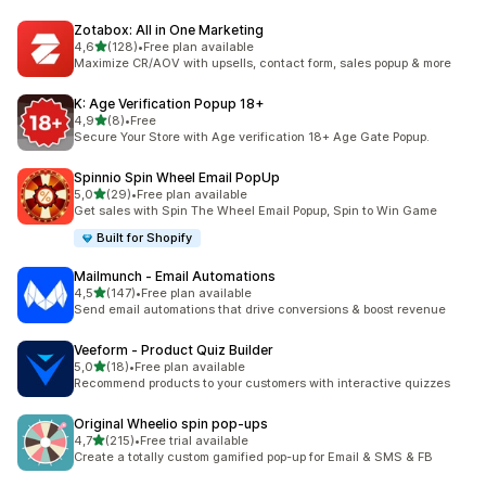
Zotabox: All in One Marketing
z 5 hvězd
4,6
(128)
•
Free plan available
Celkový počet recenzí: 128
Maximize CR/AOV with upsells, contact form, sales popup & more
K: Age Verification Popup 18+
z 5 hvězd
4,9
(8)
•
Free
Celkový počet recenzí: 8
Secure Your Store with Age verification 18+ Age Gate Popup.
Spinnio Spin Wheel Email PopUp
z 5 hvězd
5,0
(29)
•
Free plan available
Celkový počet recenzí: 29
Get sales with Spin The Wheel Email Popup, Spin to Win Game
Built for Shopify
Mailmunch ‑ Email Automations
z 5 hvězd
4,5
(147)
•
Free plan available
Celkový počet recenzí: 147
Send email automations that drive conversions & boost revenue
Veeform ‑ Product Quiz Builder
z 5 hvězd
5,0
(18)
•
Free plan available
Celkový počet recenzí: 18
Recommend products to your customers with interactive quizzes
Original Wheelio spin pop‑ups
z 5 hvězd
4,7
(215)
•
Free trial available
Celkový počet recenzí: 215
Create a totally custom gamified pop-up for Email & SMS & FB