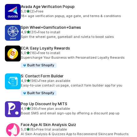
Avada Age Verification Popup
z 5 hvězd
5,0
(2)
•
Free
Celkový počet recenzí: 2
18+ age verification popup, age gate, and terms & conditions
Spin Wheel+Gamification+Games
z 5 hvězd
4,9
(31)
•
Free to install
Celkový počet recenzí: 31
Spin the wheel game, gameball and ruleta to boost sales
ECA: Easy Loyalty Rewards
z 5 hvězd
5,0
(16)
•
Free to install
Celkový počet recenzí: 16
Supercharge Your Business with Personalized Loyalty Rewards
Built for Shopify
S: Contact Form Builder
z 5 hvězd
4,9
(96)
•
Free plan available
Celkový počet recenzí: 96
Easy-to-use contact us page, contact form builder app for you
Built for Shopify
Pop Up Discount by MITS
z 5 hvězd
4,9
(39)
•
Free plan available
Celkový počet recenzí: 39
Boost SMS and email sign-ups by offering a discount pop up
Face Age AI Skin Analysis Quiz
z 5 hvězd
5,0
(8)
•
Free trial available
Celkový počet recenzí: 8
AI Skin Analysis & Quizzes App to Recommend Skincare Products.