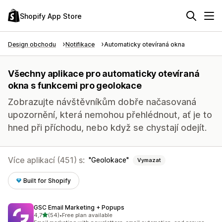
Shopify App Store
Design obchodu
Notifikace
Automaticky otevíraná okna
Všechny aplikace pro automaticky otevíraná
okna s funkcemi pro geolokace
Zobrazujte návštěvníkům dobře načasovaná
upozornění, která nemohou přehlédnout, ať je to
hned při příchodu, nebo když se chystají odejít.
Více aplikací (451) s:
Geolokace
Vymazat
Built for Shopify
GSC Email Marketing + Popups
z 5 hvězd
4,7
(54)
•
Free plan available
Celkový počet recenzí: 54