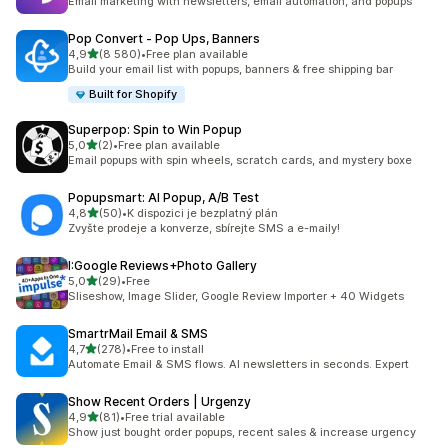
Email marketing with newsletters, email automation, and popups
Pop Convert ‑ Pop Ups, Banners
z 5 hvězd
4,9
(8 580)
•
Free plan available
Celkový počet recenzí: 8580
Build your email list with popups, banners & free shipping bar
Built for Shopify
Superpop: Spin to Win Popup
z 5 hvězd
5,0
(2)
•
Free plan available
Celkový počet recenzí: 2
Email popups with spin wheels, scratch cards, and mystery boxe
Popupsmart: AI Popup, A/B Test
z 5 hvězd
4,8
(50)
•
K dispozici je bezplatný plán
Celkový počet recenzí: 50
Zvyšte prodeje a konverze, sbírejte SMS a e-maily!
I:Google Reviews+Photo Gallery
z 5 hvězd
5,0
(29)
•
Free
Celkový počet recenzí: 29
Sliseshow, Image Slider, Google Review Importer + 40 Widgets
SmartrMail Email & SMS
z 5 hvězd
4,7
(278)
•
Free to install
Celkový počet recenzí: 278
Automate Email & SMS flows. AI newsletters in seconds. Expert
Show Recent Orders | Urgenzy
z 5 hvězd
4,9
(81)
•
Free trial available
Celkový počet recenzí: 81
Show just bought order popups, recent sales & increase urgency