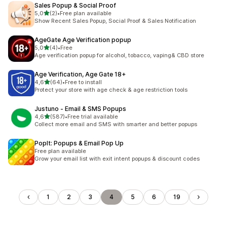
Sales Popup & Social Proof
z 5 hvězd
5,0
(2)
•
Free plan available
Celkový počet recenzí: 2
Show Recent Sales Popup, Social Proof & Sales Notification
AgeGate Age Verification popup
z 5 hvězd
5,0
(4)
•
Free
Celkový počet recenzí: 4
Age verification popup for alcohol, tobacco, vaping& CBD store
Age Verification, Age Gate 18+
z 5 hvězd
4,6
(64)
•
Free to install
Celkový počet recenzí: 64
Protect your store with age check & age restriction tools
Justuno ‑ Email & SMS Popups
z 5 hvězd
4,6
(587)
•
Free trial available
Celkový počet recenzí: 587
Collect more email and SMS with smarter and better popups
PopIt: Popups & Email Pop Up
Free plan available
Grow your email list with exit intent popups & discount codes
1
2
3
4
5
6
19