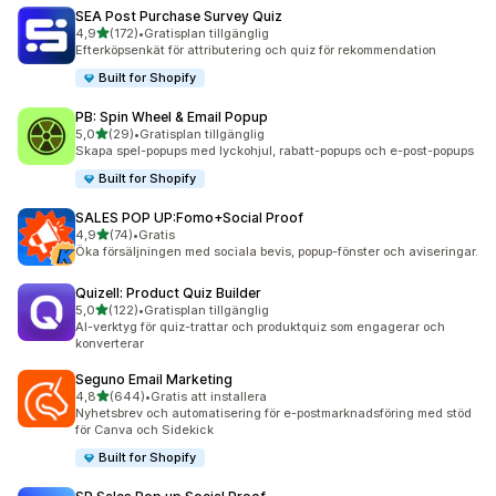
SEA Post Purchase Survey Quiz
av 5 stjärnor
4,9
(172)
•
Gratisplan tillgänglig
172 recensioner totalt
Efterköpsenkät för attributering och quiz för rekommendation
Built for Shopify
PB: Spin Wheel & Email Popup
av 5 stjärnor
5,0
(29)
•
Gratisplan tillgänglig
29 recensioner totalt
Skapa spel-popups med lyckohjul, rabatt-popups och e-post-popups
Built for Shopify
SALES POP UP:Fomo+Social Proof
av 5 stjärnor
4,9
(74)
•
Gratis
74 recensioner totalt
Öka försäljningen med sociala bevis, popup-fönster och aviseringar.
Quizell: Product Quiz Builder
av 5 stjärnor
5,0
(122)
•
Gratisplan tillgänglig
122 recensioner totalt
AI-verktyg för quiz-trattar och produktquiz som engagerar och
konverterar
Seguno Email Marketing
av 5 stjärnor
4,8
(644)
•
Gratis att installera
644 recensioner totalt
Nyhetsbrev och automatisering för e-postmarknadsföring med stöd
för Canva och Sidekick
Built for Shopify