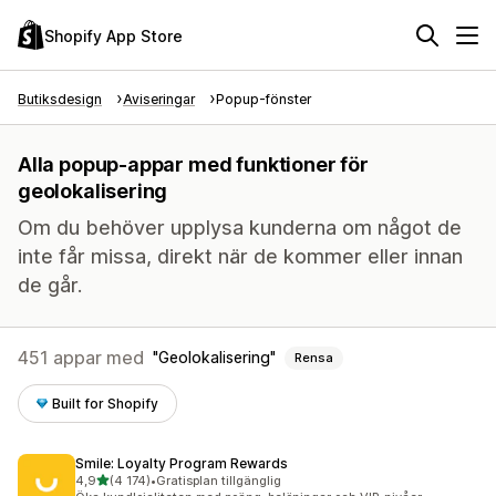
Shopify App Store
Butiksdesign
Aviseringar
Popup-fönster
Alla popup-appar med funktioner för
geolokalisering
Om du behöver upplysa kunderna om något de
inte får missa, direkt när de kommer eller innan
de går.
451 appar med
Geolokalisering
Rensa
Built for Shopify
Smile: Loyalty Program Rewards
av 5 stjärnor
4,9
(4 174)
•
Gratisplan tillgänglig
4174 recensioner totalt