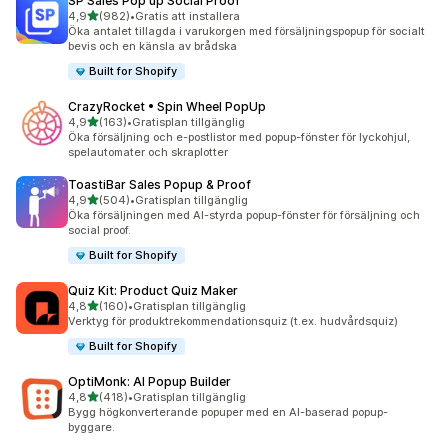
SP Sales Pop up Social Proof
av 5 stjärnor
4,9
(982)
•
Gratis att installera
982 recensioner totalt
Öka antalet tillagda i varukorgen med försäljningspopup för socialt
bevis och en känsla av brådska
Built for Shopify
CrazyRocket • Spin Wheel PopUp
av 5 stjärnor
4,9
(163)
•
Gratisplan tillgänglig
163 recensioner totalt
Öka försäljning och e-postlistor med popup-fönster för lyckohjul,
spelautomater och skraplotter
ToastiBar Sales Popup & Proof
av 5 stjärnor
4,9
(504)
•
Gratisplan tillgänglig
504 recensioner totalt
Öka försäljningen med AI-styrda popup-fönster för försäljning och
social proof.
Built for Shopify
Quiz Kit: Product Quiz Maker
av 5 stjärnor
4,8
(160)
•
Gratisplan tillgänglig
160 recensioner totalt
Verktyg för produktrekommendationsquiz (t.ex. hudvårdsquiz)
Built for Shopify
OptiMonk: AI Popup Builder
av 5 stjärnor
4,8
(418)
•
Gratisplan tillgänglig
418 recensioner totalt
Bygg högkonverterande popuper med en AI-baserad popup-
byggare.