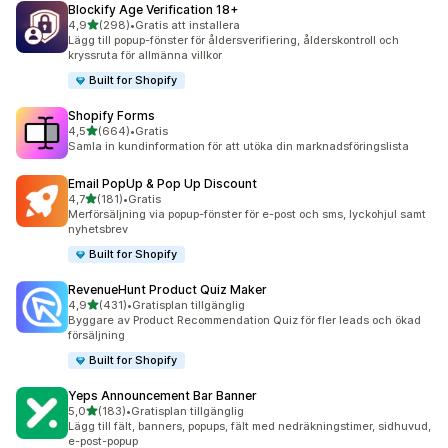
Blockify Age Verification 18+
av 5 stjärnor
4,9
(298)
•
Gratis att installera
298 recensioner totalt
Lägg till popup-fönster för åldersverifiering, ålderskontroll och
kryssruta för allmänna villkor
Built for Shopify
Shopify Forms
av 5 stjärnor
4,5
(664)
•
Gratis
664 recensioner totalt
Samla in kundinformation för att utöka din marknadsföringslista
Email PopUp & Pop Up Discount
av 5 stjärnor
4,7
(181)
•
Gratis
181 recensioner totalt
Merförsäljning via popup-fönster för e-post och sms, lyckohjul samt
nyhetsbrev
Built for Shopify
RevenueHunt Product Quiz Maker
av 5 stjärnor
4,9
(431)
•
Gratisplan tillgänglig
431 recensioner totalt
Byggare av Product Recommendation Quiz för fler leads och ökad
försäljning
Built for Shopify
Yeps Announcement Bar Banner
av 5 stjärnor
5,0
(183)
•
Gratisplan tillgänglig
183 recensioner totalt
Lägg till fält, banners, popups, fält med nedräkningstimer, sidhuvud,
e-post-popup