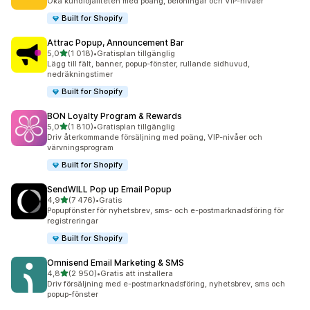
Öka kundlojaliteten med poäng, belöningar och VIP-nivåer
Built for Shopify
Attrac Popup, Announcement Bar
av 5 stjärnor
5,0
(1 018)
•
Gratisplan tillgänglig
1018 recensioner totalt
Lägg till fält, banner, popup-fönster, rullande sidhuvud,
nedräkningstimer
Built for Shopify
BON Loyalty Program & Rewards
av 5 stjärnor
5,0
(1 810)
•
Gratisplan tillgänglig
1810 recensioner totalt
Driv återkommande försäljning med poäng, VIP-nivåer och
värvningsprogram
Built for Shopify
SendWILL Pop up Email Popup
av 5 stjärnor
4,9
(7 476)
•
Gratis
7476 recensioner totalt
Popupfönster för nyhetsbrev, sms- och e-postmarknadsföring för
registreringar
Built for Shopify
Omnisend Email Marketing & SMS
av 5 stjärnor
4,8
(2 950)
•
Gratis att installera
2950 recensioner totalt
Driv försäljning med e-postmarknadsföring, nyhetsbrev, sms och
popup-fönster