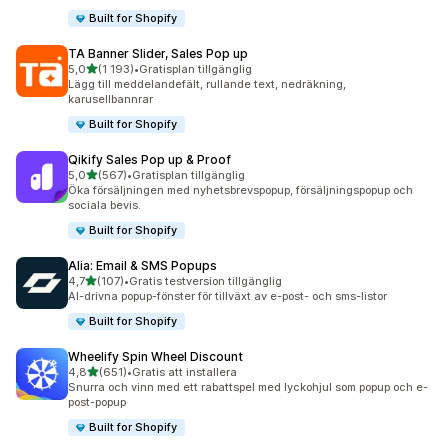
Built for Shopify
TA Banner Slider, Sales Pop up
av 5 stjärnor
5,0
(1 193)
•
Gratisplan tillgänglig
1193 recensioner totalt
Lägg till meddelandefält, rullande text, nedräkning,
karusellbannrar
Built for Shopify
Qikify Sales Pop up & Proof
av 5 stjärnor
5,0
(567)
•
Gratisplan tillgänglig
567 recensioner totalt
Öka försäljningen med nyhetsbrevspopup, försäljningspopup och
sociala bevis.
Built for Shopify
Alia: Email & SMS Popups
av 5 stjärnor
4,7
(107)
•
Gratis testversion tillgänglig
107 recensioner totalt
AI-drivna popup-fönster för tillväxt av e-post- och sms-listor
Built for Shopify
Wheelify Spin Wheel Discount
av 5 stjärnor
4,8
(651)
•
Gratis att installera
651 recensioner totalt
Snurra och vinn med ett rabattspel med lyckohjul som popup och e-
post-popup
Built for Shopify