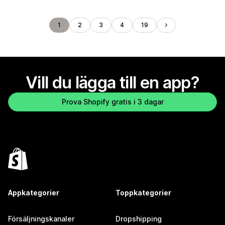
1
2
3
4
19
Vill du lägga till en app?
Prova Shopify gratis i 3 dagar
Appkategorier
Toppkategorier
Försäljningskanaler
Dropshipping