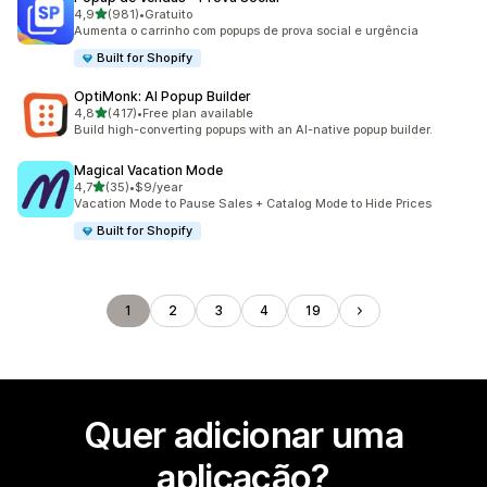
de 5 estrelas
4,9
(981)
•
Gratuito
981 total de avaliações
Aumenta o carrinho com popups de prova social e urgência
Built for Shopify
OptiMonk: AI Popup Builder
de 5 estrelas
4,8
(417)
•
Free plan available
417 total de avaliações
Build high-converting popups with an AI-native popup builder.
Magical Vacation Mode
de 5 estrelas
4,7
(35)
•
$9/year
35 total de avaliações
Vacation Mode to Pause Sales + Catalog Mode to Hide Prices
Built for Shopify
1
2
3
4
19
Quer adicionar uma
aplicação?