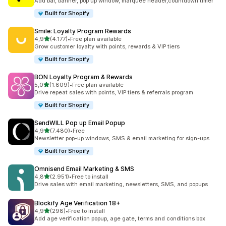
Add bar, banner, pop up window, marquee header,countdown timer
Built for Shopify
Smile: Loyalty Program Rewards
de 5 estrelas
4,9
(4.177)
•
Free plan available
4177 total de avaliações
Grow customer loyalty with points, rewards & VIP tiers
Built for Shopify
BON Loyalty Program & Rewards
de 5 estrelas
5,0
(1.809)
•
Free plan available
1809 total de avaliações
Drive repeat sales with points, VIP tiers & referrals program
Built for Shopify
SendWILL Pop up Email Popup
de 5 estrelas
4,9
(7.480)
•
Free
7480 total de avaliações
Newsletter pop-up windows, SMS & email marketing for sign-ups
Built for Shopify
Omnisend Email Marketing & SMS
de 5 estrelas
4,8
(2.951)
•
Free to install
2951 total de avaliações
Drive sales with email marketing, newsletters, SMS, and popups
Blockify Age Verification 18+
de 5 estrelas
4,9
(298)
•
Free to install
298 total de avaliações
Add age verification popup, age gate, terms and conditions box