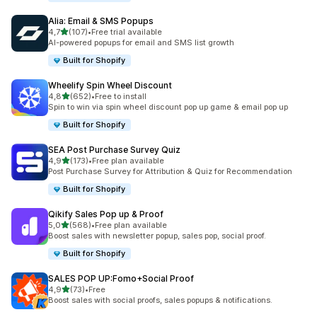
Alia: Email & SMS Popups
de 5 estrelas
4,7
(107)
•
Free trial available
107 total de avaliações
AI-powered popups for email and SMS list growth
Built for Shopify
Wheelify Spin Wheel Discount
de 5 estrelas
4,8
(652)
•
Free to install
652 total de avaliações
Spin to win via spin wheel discount pop up game & email pop up
Built for Shopify
SEA Post Purchase Survey Quiz
de 5 estrelas
4,9
(173)
•
Free plan available
173 total de avaliações
Post Purchase Survey for Attribution & Quiz for Recommendation
Built for Shopify
Qikify Sales Pop up & Proof
de 5 estrelas
5,0
(568)
•
Free plan available
568 total de avaliações
Boost sales with newsletter popup, sales pop, social proof.
Built for Shopify
SALES POP UP:Fomo+Social Proof
de 5 estrelas
4,9
(73)
•
Free
73 total de avaliações
Boost sales with social proofs, sales popups & notifications.