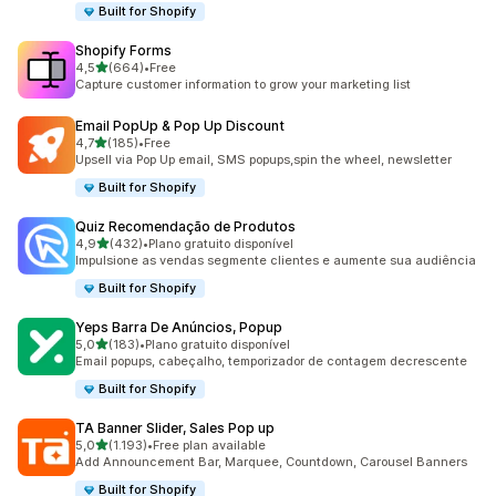
Built for Shopify
Shopify Forms
de 5 estrelas
4,5
(664)
•
Free
664 total de avaliações
Capture customer information to grow your marketing list
Email PopUp & Pop Up Discount
de 5 estrelas
4,7
(185)
•
Free
185 total de avaliações
Upsell via Pop Up email, SMS popups,spin the wheel, newsletter
Built for Shopify
Quiz Recomendação de Produtos
de 5 estrelas
4,9
(432)
•
Plano gratuito disponível
432 total de avaliações
Impulsione as vendas segmente clientes e aumente sua audiência
Built for Shopify
Yeps Barra De Anúncios, Popup
de 5 estrelas
5,0
(183)
•
Plano gratuito disponível
183 total de avaliações
Email popups, cabeçalho, temporizador de contagem decrescente
Built for Shopify
TA Banner Slider, Sales Pop up
de 5 estrelas
5,0
(1.193)
•
Free plan available
1193 total de avaliações
Add Announcement Bar, Marquee, Countdown, Carousel Banners
Built for Shopify