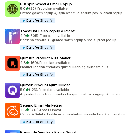
PB: Spin Wheel & Email Popup
de 5 estrelas
5,0
(29)
•
Free plan available
29 total de avaliações
Create games popup w/ spin wheel, discount popup, email popup
Built for Shopify
ToastiBar Sales Popup & Proof
de 5 estrelas
4,9
(505)
•
Free plan available
505 total de avaliações
Boost sales with AI-guided sales popup & social proof pop up.
Built for Shopify
Quiz Kit: Product Quiz Maker
de 5 estrelas
4,8
(160)
•
Free plan available
160 total de avaliações
Product recommendation quiz builder (eg skincare quiz)
Built for Shopify
Quizell: Product Quiz Builder
de 5 estrelas
5,0
(123)
•
Free plan available
123 total de avaliações
AI product quiz funnel maker for quizzes that engage & convert
Seguno Email Marketing
de 5 estrelas
4,8
(643)
•
Free to install
643 total de avaliações
Canva & Sidekick-able email marketing newsletters & automation
Built for Shopify
Popup de Vendas ‑ Prova Social