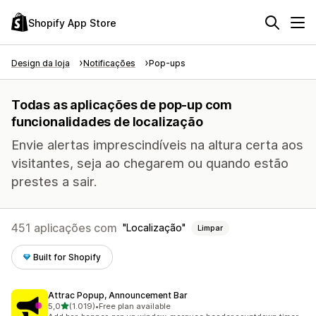
Shopify App Store
Design da loja
Notificações
Pop-ups
Todas as aplicações de pop-up com
funcionalidades de localização
Envie alertas imprescindíveis na altura certa aos
visitantes, seja ao chegarem ou quando estão
prestes a sair.
451 aplicações com
Localização
Limpar
Built for Shopify
Attrac Popup, Announcement Bar
de 5 estrelas
5,0
(1.019)
•
Free plan available
1019 total de avaliações