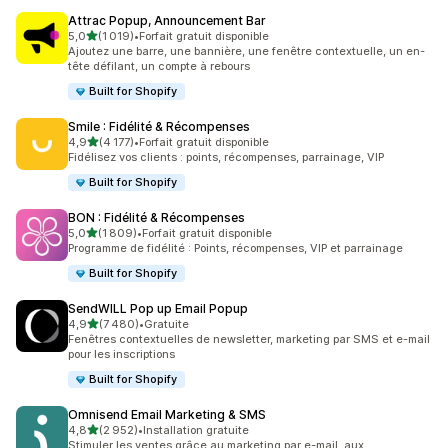
Attrac Popup, Announcement Bar
étoile(s) sur 5
5,0
(1 019)
•
Forfait gratuit disponible
1019 avis au total
Ajoutez une barre, une bannière, une fenêtre contextuelle, un en-
tête défilant, un compte à rebours
Built for Shopify
Smile : Fidélité & Récompenses
étoile(s) sur 5
4,9
(4 177)
•
Forfait gratuit disponible
4177 avis au total
Fidélisez vos clients : points, récompenses, parrainage, VIP
Built for Shopify
BON : Fidélité & Récompenses
étoile(s) sur 5
5,0
(1 809)
•
Forfait gratuit disponible
1809 avis au total
Programme de fidélité : Points, récompenses, VIP et parrainage
Built for Shopify
SendWILL Pop up Email Popup
étoile(s) sur 5
4,9
(7 480)
•
Gratuite
7480 avis au total
Fenêtres contextuelles de newsletter, marketing par SMS et e-mail
pour les inscriptions
Built for Shopify
Omnisend Email Marketing & SMS
étoile(s) sur 5
4,8
(2 952)
•
Installation gratuite
2952 avis au total
Stimuler les ventes grâce au marketing par e-mail, aux