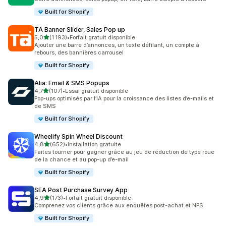
Built for Shopify
TA Banner Slider, Sales Pop up
étoile(s) sur 5
5,0
(1 193)
•
Forfait gratuit disponible
1193 avis au total
Ajouter une barre d’annonces, un texte défilant, un compte à
rebours, des bannières carrousel
Built for Shopify
Alia: Email & SMS Popups
étoile(s) sur 5
4,7
(107)
•
Essai gratuit disponible
107 avis au total
Pop-ups optimisés par l’IA pour la croissance des listes d’e-mails et
de SMS
Built for Shopify
Wheelify Spin Wheel Discount
étoile(s) sur 5
4,8
(652)
•
Installation gratuite
652 avis au total
Faites tourner pour gagner grâce au jeu de réduction de type roue
de la chance et au pop-up d’e-mail
Built for Shopify
SEA Post Purchase Survey App
étoile(s) sur 5
4,9
(173)
•
Forfait gratuit disponible
173 avis au total
Comprenez vos clients grâce aux enquêtes post-achat et NPS
Built for Shopify