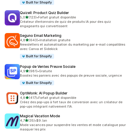
Built for Shopify
Quizell: Product Quiz Builder
étoile(s) sur 5
5,0
(123)
•
Forfait gratuit disponible
123 avis au total
Créateur d’entonnoirs de quiz de produits IA pour des quiz
engageants qui convertissent
Seguno Email Marketing
étoile(s) sur 5
4,8
(643)
•
Installation gratuite
643 avis au total
Newsletters et automatisation du marketing par e-mail compatibles
avec Canva et Sidekick
Built for Shopify
Popup de Ventes Preuve Sociale
étoile(s) sur 5
4,9
(981)
•
Gratuite
981 avis au total
Boostez les paniers avec des popups de preuve sociale, urgence
Built for Shopify
OptiMonk: AI Popup Builder
étoile(s) sur 5
4,8
(417)
•
Forfait gratuit disponible
417 avis au total
Créez des pop-ups à fort taux de conversion avec un créateur de
pop-ups intégrant nativement l’IA.
Magical Vacation Mode
étoile(s) sur 5
4,7
(35)
•
$9 /an
35 avis au total
Mode vacances pour suspendre les ventes et mode catalogue pour
masquer les prix