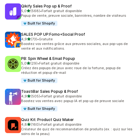
Qikify Sales Pop up & Proof
étoile(s) sur 5
5,0
(568)
•
Forfait gratuit disponible
568 avis au total
Popup de vente, preuve sociale, bannières, nombre de visiteurs
Built for Shopify
SALES POP UP:Fomo+Social Proof
étoile(s) sur 5
4,9
(73)
•
Gratuite
73 avis au total
Boostez vos ventes grâce aux preuves sociales, aux pop-ups de
vente et aux notifications.
PB: Spin Wheel & Email Popup
étoile(s) sur 5
5,0
(29)
•
Forfait gratuit disponible
29 avis au total
Créez des popups de jeux avec roue de la fortune, popup de
réduction et popup d’e-mail
Built for Shopify
ToastiBar Sales Popup & Proof
étoile(s) sur 5
4,9
(505)
•
Forfait gratuit disponible
505 avis au total
Boostez vos ventes avec popup IA et pop up de preuve sociale
Built for Shopify
Quiz Kit: Product Quiz Maker
étoile(s) sur 5
4,8
(160)
•
Forfait gratuit disponible
160 avis au total
Créateur de quiz de recommandation de produits (ex. : quiz sur les
soins de la peau)