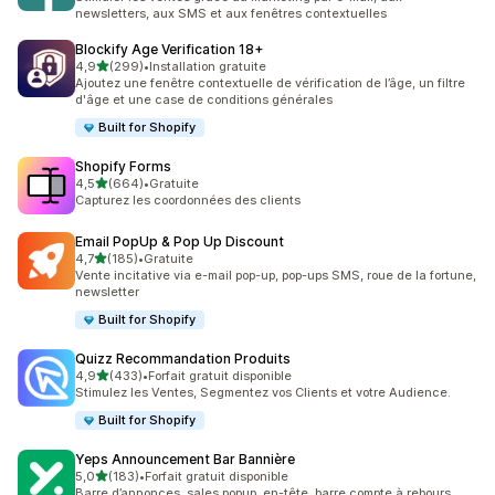
newsletters, aux SMS et aux fenêtres contextuelles
Blockify Age Verification 18+
étoile(s) sur 5
4,9
(299)
•
Installation gratuite
299 avis au total
Ajoutez une fenêtre contextuelle de vérification de l’âge, un filtre
d'âge et une case de conditions générales
Built for Shopify
Shopify Forms
étoile(s) sur 5
4,5
(664)
•
Gratuite
664 avis au total
Capturez les coordonnées des clients
Email PopUp & Pop Up Discount
étoile(s) sur 5
4,7
(185)
•
Gratuite
185 avis au total
Vente incitative via e-mail pop-up, pop-ups SMS, roue de la fortune,
newsletter
Built for Shopify
Quizz Recommandation Produits
étoile(s) sur 5
4,9
(433)
•
Forfait gratuit disponible
433 avis au total
Stimulez les Ventes, Segmentez vos Clients et votre Audience.
Built for Shopify
Yeps Announcement Bar Bannière
étoile(s) sur 5
5,0
(183)
•
Forfait gratuit disponible
183 avis au total
Barre d’annonces, sales popup, en-tête, barre compte à rebours