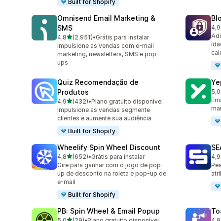
Built for Shopify
Omnisend Email Marketing &
Bl
SMS
4,9
298
Adi
de 5 estrelas
4,8
(2.951)
•
Grátis para instalar
2951 avaliações ao todo
ida
Impulsione as vendas com e-mail
cai
marketing, newsletters, SMS e pop-
ups
Quiz Recomendação de
Ye
Produtos
5,0
183
Ema
de 5 estrelas
4,9
(432)
•
Plano gratuito disponível
432 avaliações ao todo
mar
Impulsione as vendas segmente
clientes e aumente sua audiência
Built for Shopify
Wheelify Spin Wheel Discount
SE
de 5 estrelas
4,8
(652)
•
Grátis para instalar
4,9
652 avaliações ao todo
173
Gire para ganhar com o jogo de pop-
Pes
up de desconto na roleta e pop-up de
atr
e-mail
Built for Shopify
PB: Spin Wheel & Email Popup
To
de 5 estrelas
5,0
(29)
•
Plano gratuito disponível
4,9