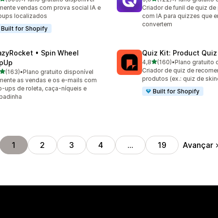
 avaliações ao todo
122 avaliações ao todo
ente vendas com prova social IA e
Criador de funil de quiz d
ups localizados
com IA para quizzes que 
convertem
Built for Shopify
azyRocket • Spin Wheel
Quiz Kit: Product Qui
de 5 estrelas
pUp
4,8
(160)
•
Plano gratuito 
160 avaliações ao todo
Criador de quiz de recom
de 5 estrelas
(163)
•
Plano gratuito disponível
 avaliações ao todo
produtos (ex.: quiz de skin
ente as vendas e os e-mails com
-ups de roleta, caça-níqueis e
Built for Shopify
padinha
Avançar
1
2
3
4
…
19