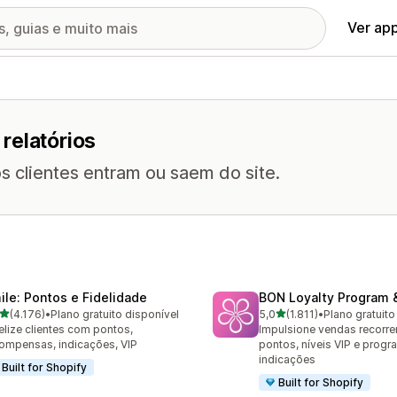
Ver ap
relatórios
os clientes entram ou saem do site.
ile: Pontos e Fidelidade
BON Loyalty Program 
de 5 estrelas
de 5 estrelas
(4.176)
•
Plano gratuito disponível
5,0
(1.811)
•
Plano gratuito
6 avaliações ao todo
1811 avaliações ao todo
elize clientes com pontos,
Impulsione vendas recorr
ompensas, indicações, VIP
pontos, níveis VIP e prog
indicações
Built for Shopify
Built for Shopify