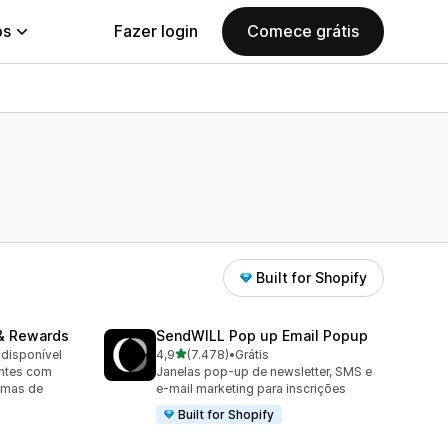
ps
Fazer login
Comece grátis
Built for Shopify
& Rewards
SendWILL Pop up Email Popup
de 5 estrelas
 disponível
4,9
(7.478)
•
Grátis
7478 avaliações ao todo
entes com
Janelas pop-up de newsletter, SMS e
ramas de
e-mail marketing para inscrições
Built for Shopify