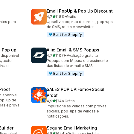
Email PopUp & Pop Up Discount
de 5 estrelas
4,7
(181)
•
Grátis
181 avaliações ao todo
ntes para
Upsell via pop-up de e-mail, pop-ups
de SMS, roleta e newsletter
Built for Shopify
s Pop up
Alia: Email & SMS Popups
de 5 estrelas
 disponível
4,7
(107)
•
Avaliação gratuita
107 avaliações ao todo
, texto
Popups com IA para o crescimento
iva e
das listas de e-mail e SMS
Built for Shopify
Proof
SALES POP UP:Fomo+Social
disponível
Proof
op-up de
de 5 estrelas
4,9
(74)
•
Grátis
74 avaliações ao todo
das e prova
Impulsione as vendas com provas
sociais, pop-ups de vendas e
notificações.
Builder
Seguno Email Marketing
de 5 estrelas
disponível
4,8
(644)
•
Grátis para instalar