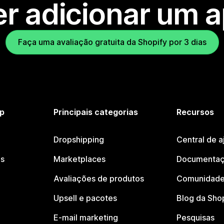
r adicionar um 
Faça uma avaliação gratuita da Shopify por 3 dias
p
Principais categorias
Recursos
Dropshipping
Central de a
os
Marketplaces
Documentaç
Avaliações de produtos
Comunidade
Upsell e pacotes
Blog da Sho
E-mail marketing
Pesquisas