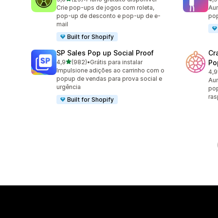
29 avaliações ao todo
505
Crie pop-ups de jogos com roleta,
Aum
pop-up de desconto e pop-up de e-
pop
mail
Built for Shopify
SP Sales Pop up Social Proof
Cr
de 5 estrelas
4,9
(982)
•
Grátis para instalar
Po
982 avaliações ao todo
Impulsione adições ao carrinho com o
4,9
163
popup de vendas para prova social e
Aum
urgência
pop
ras
Built for Shopify