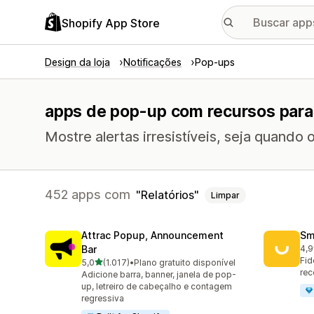
Shopify App Store
Design da loja
Notificações
Pop-ups
apps de pop-up com recursos para 
Mostre alertas irresistíveis, seja quando 
452 apps com
Relatórios
Limpar
Attrac Popup, Announcement
Sm
Bar
4,9
417
Fid
de 5 estrelas
5,0
(1.017)
•
Plano gratuito disponível
1017 avaliações ao todo
rec
Adicione barra, banner, janela de pop-
up, letreiro de cabeçalho e contagem
regressiva