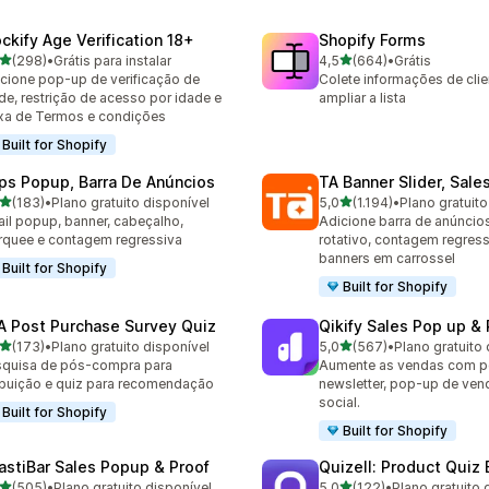
ockify Age Verification 18+
Shopify Forms
de 5 estrelas
de 5 estrelas
(298)
•
Grátis para instalar
4,5
(664)
•
Grátis
 avaliações ao todo
664 avaliações ao todo
cione pop-up de verificação de
Colete informações de clie
de, restrição de acesso por idade e
ampliar a lista
xa de Termos e condições
Built for Shopify
ps Popup, Barra De Anúncios
TA Banner Slider, Sale
de 5 estrelas
de 5 estrelas
(183)
•
Plano gratuito disponível
5,0
(1.194)
•
Plano gratuito
 avaliações ao todo
1194 avaliações ao todo
il popup, banner, cabeçalho,
Adicione barra de anúncios
quee e contagem regressiva
rotativo, contagem regress
banners em carrossel
Built for Shopify
Built for Shopify
A Post Purchase Survey Quiz
Qikify Sales Pop up & 
de 5 estrelas
de 5 estrelas
(173)
•
Plano gratuito disponível
5,0
(567)
•
Plano gratuito 
 avaliações ao todo
567 avaliações ao todo
quisa de pós-compra para
Aumente as vendas com p
ibuição e quiz para recomendação
newsletter, pop-up de ven
social.
Built for Shopify
Built for Shopify
astiBar Sales Popup & Proof
Quizell: Product Quiz 
de 5 estrelas
de 5 estrelas
(505)
•
Plano gratuito disponível
5,0
(122)
•
Plano gratuito 