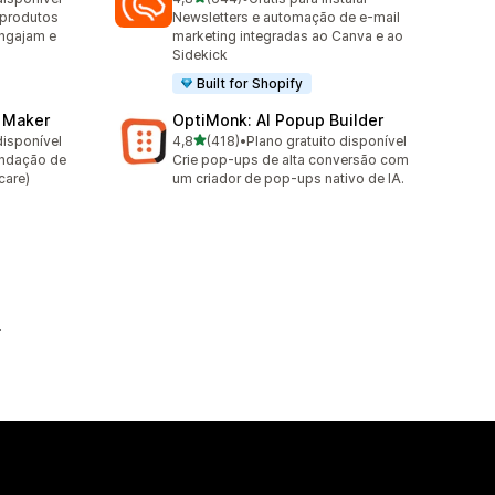
644 avaliações ao todo
e produtos
Newsletters e automação de e-mail
engajam e
marketing integradas ao Canva e ao
Sidekick
Built for Shopify
z Maker
OptiMonk: AI Popup Builder
de 5 estrelas
disponível
4,8
(418)
•
Plano gratuito disponível
418 avaliações ao todo
endação de
Crie pop-ups de alta conversão com
care)
um criador de pop-ups nativo de IA.