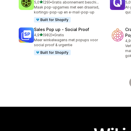
van 5 sterren
5,0
(29)
•
Gratis abonnement beschikbaar
5,0
29 recensies in totaal
122
Maak pop-upgames met een draairad,
AI-
kortings-pop-up en e-mail-pop-up
qui
Built for Shopify
Sales Pop up ‑ Social Proof
Cr
van 5 sterren
4,9
(982)
•
Gratis
Po
982 recensies in totaal
Meer winkelwagens met popups voor
4,9
163
social proof & urgentie
Ver
mai
Built for Shopify
gok