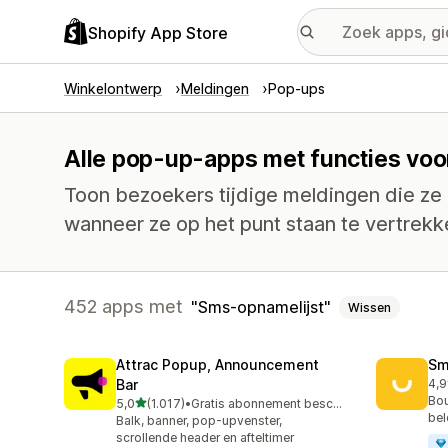
Shopify App Store
Winkelontwerp
Meldingen
Pop-ups
Alle pop-up-apps met functies voo
Toon bezoekers tijdige meldingen die ze
wanneer ze op het punt staan te vertrekk
452 apps met
Sms-opnamelijst
Wissen
Attrac Popup, Announcement
Sm
Bar
4,9
417
Bou
van 5 sterren
5,0
(1.017)
•
Gratis abonnement beschikbaar
1017 recensies in totaal
bel
Balk, banner, pop-upvenster,
scrollende header en afteltimer