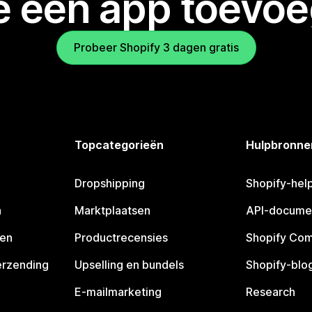
je een app toevo
Probeer Shopify 3 dagen gratis
Topcategorieën
Hulpbronne
Dropshipping
Shopify-hel
n
Marktplaatsen
API-docume
pen
Productrecensies
Shopify Co
erzending
Upselling en bundels
Shopify-blo
E-mailmarketing
Research