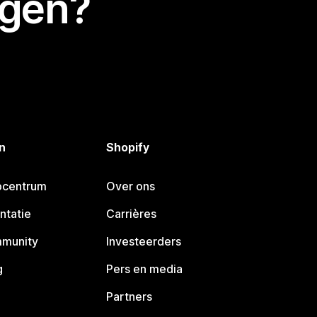
egen?
n
Shopify
pcentrum
Over ons
ntatie
Carrières
mmunity
Investeerders
g
Pers en media
Partners