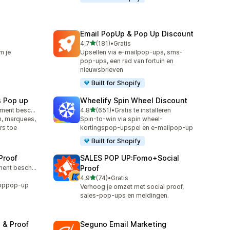
Email PopUp & Pop Up Discount
van 5 sterren
4,7
(181)
•
Gratis
181 recensies in totaal
m je
Upsellen via e-mailpop-ups, sms-
pop-ups, een rad van fortuin en
nieuwsbrieven
Built for Shopify
s Pop up
Wheelify Spin Wheel Discount
van 5 sterren
Gratis abonnement beschikbaar
4,8
(651)
•
Gratis te installeren
651 recensies in totaal
, marquees,
Spin-to-win via spin wheel-
rs toe
kortingspop-upspel en e-mailpop-up
Built for Shopify
Proof
SALES POP UP:Fomo+Social
Gratis abonnement beschikbaar
Proof
van 5 sterren
4,9
(74)
•
Gratis
74 recensies in totaal
ooppop-up
Verhoog je omzet met social proof,
sales-pop-ups en meldingen.
 & Proof
Seguno Email Marketing