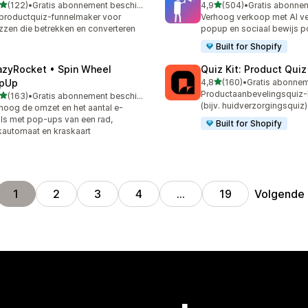
van 5 sterren
van 5 sterren
(122)
•
Gratis abonnement beschikbaar
4,9
(504)
•
 recensies in totaal
504 recensies in totaal
productquiz-funnelmaker voor
Verhoog verkoop met AI v
zzen die betrekken en converteren
popup en sociaal bewijs p
Built for Shopify
azyRocket • Spin Wheel
Quiz Kit: Product Qui
van 5 sterren
pUp
4,8
(160)
•
160 recensies in totaal
Productaanbevelingsquiz
van 5 sterren
(163)
•
Gratis abonnement beschikbaar
 recensies in totaal
(bijv. huidverzorgingsquiz)
hoog de omzet en het aantal e-
ls met pop-ups van een rad,
Built for Shopify
automaat en kraskaart
Volgende
1
2
3
4
…
19