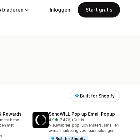
 bladeren
Inloggen
Start gratis
Built for Shopify
& Rewards
SendWILL Pop up Email Popup
van 5 sterren
Gratis abonnement beschikbaar
4,9
(7.476)
•
Gratis
7476 recensies in totaal
open met
Nieuwsbrief-pop-upvensters, sms- en
e-mailmarketing voor aanmeldingen
a
Built for Shopify