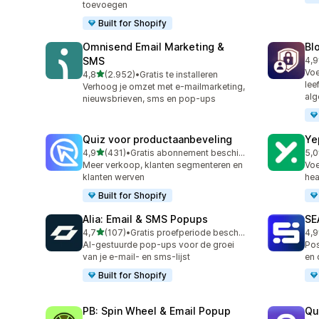
toevoegen
Built for Shopify
Omnisend Email Marketing &
Bl
SMS
4,9
298
Voe
van 5 sterren
4,8
(2.952)
•
Gratis te installeren
2952 recensies in totaal
lee
Verhoog je omzet met e-mailmarketing,
alg
nieuwsbrieven, sms en pop-ups
Quiz voor productaanbeveling
Ye
van 5 sterren
4,9
(431)
•
Gratis abonnement beschikbaar
5,0
431 recensies in totaal
183
Meer verkoop, klanten segmenteren en
Voe
klanten werven
hea
Built for Shopify
Alia: Email & SMS Popups
SE
van 5 sterren
4,7
(107)
•
Gratis proefperiode beschikbaar
4,9
107 recensies in totaal
173
AI-gestuurde pop-ups voor de groei
Pos
van je e-mail- en sms-lijst
en 
Built for Shopify
PB: Spin Wheel & Email Popup
Qu