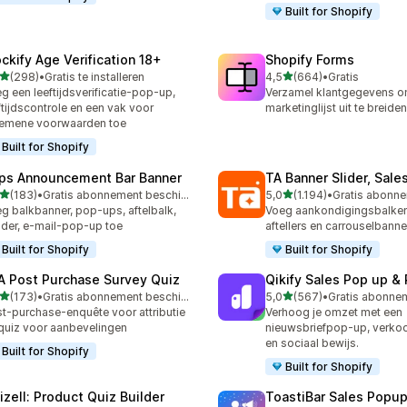
Built for Shopify
ockify Age Verification 18+
Shopify Forms
van 5 sterren
van 5 sterren
(298)
•
Gratis te installeren
4,5
(664)
•
Gratis
 recensies in totaal
664 recensies in totaal
g een leeftijdsverificatie-pop-up,
Verzamel klantgegevens o
ftijdscontrole en een vak voor
marketinglijst uit te breiden
emene voorwaarden toe
Built for Shopify
ps Announcement Bar Banner
TA Banner Slider, Sale
van 5 sterren
van 5 sterren
(183)
•
Gratis abonnement beschikbaar
5,0
(1.194)
•
 recensies in totaal
1194 recensies in totaal
g balkbanner, pop-ups, aftelbalk,
Voeg aankondigingsbalken
der, e-mail-pop-up toe
aftellers en carrouselbanne
Built for Shopify
Built for Shopify
A Post Purchase Survey Quiz
Qikify Sales Pop up & 
van 5 sterren
van 5 sterren
(173)
•
Gratis abonnement beschikbaar
5,0
(567)
•
 recensies in totaal
567 recensies in totaal
t-purchase-enquête voor attributie
Verhoog je omzet met een
quiz voor aanbevelingen
nieuwsbriefpop-up, verk
en sociaal bewijs.
Built for Shopify
Built for Shopify
izell: Product Quiz Builder
ToastiBar Sales Popup