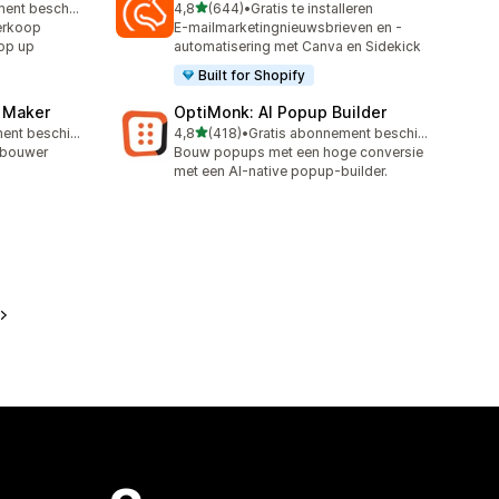
van 5 sterren
Gratis abonnement beschikbaar
4,8
(644)
•
Gratis te installeren
644 recensies in totaal
erkoop
E-mailmarketingnieuwsbrieven en -
op up
automatisering met Canva en Sidekick
Built for Shopify
z Maker
OptiMonk: AI Popup Builder
van 5 sterren
Gratis abonnement beschikbaar
4,8
(418)
•
Gratis abonnement beschikbaar
418 recensies in totaal
-bouwer
Bouw popups met een hoge conversie
met een AI-native popup-builder.