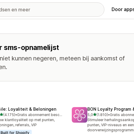
Door apps
r sms-opnamelijst
 niet kunnen negeren, meteen bij aankomst of
en.
ile: Loyaliteit & Beloningen
BON Loyalty Program 
van 5 sterren
van 5 sterren
(4.175)
•
Gratis abonnement beschikbaar
5,0
(1.810)
•
5 recensies in totaal
1810 recensies in totaal
w klantloyaliteit op met punten,
Stimuleer herhalingsaank
oningen, referrals, VIP
punten, VIP-niveaus en een
doorverwijzingsprogramm
Built for Shopify