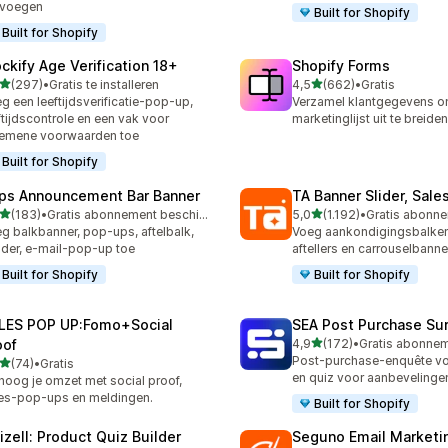
evoegen
Built for Shopify
Built for Shopify
ockify Age Verification 18+
Shopify Forms
van 5 sterren
van 5 sterren
(297)
•
Gratis te installeren
4,5
(662)
•
Gratis
 recensies in totaal
662 recensies in totaal
g een leeftijdsverificatie-pop-up,
Verzamel klantgegevens o
ftijdscontrole en een vak voor
marketinglijst uit te breiden
emene voorwaarden toe
Built for Shopify
ps Announcement Bar Banner
TA Banner Slider, Sale
van 5 sterren
van 5 sterren
(183)
•
Gratis abonnement beschikbaar
5,0
(1.192)
•
 recensies in totaal
1192 recensies in totaal
g balkbanner, pop-ups, aftelbalk,
Voeg aankondigingsbalken
der, e-mail-pop-up toe
aftellers en carrouselbanne
Built for Shopify
Built for Shopify
LES POP UP:Fomo+Social
SEA Post Purchase Su
van 5 sterren
oof
4,9
(172)
•
172 recensies in totaal
Post-purchase-enquête voo
van 5 sterren
(74)
•
Gratis
recensies in totaal
en quiz voor aanbevelinge
hoog je omzet met social proof,
es-pop-ups en meldingen.
Built for Shopify
izell: Product Quiz Builder
Seguno Email Marketi