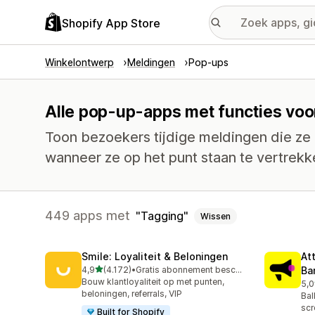
Shopify App Store
Winkelontwerp
Meldingen
Pop-ups
Alle pop-up-apps met functies voo
Toon bezoekers tijdige meldingen die ze
wanneer ze op het punt staan te vertrekk
449 apps met
Tagging
Wissen
Smile: Loyaliteit & Beloningen
At
van 5 sterren
4,9
(4.172)
•
Gratis abonnement beschikbaar
Ba
4172 recensies in totaal
Bouw klantloyaliteit op met punten,
5,0
101
beloningen, referrals, VIP
Bal
scr
Built for Shopify