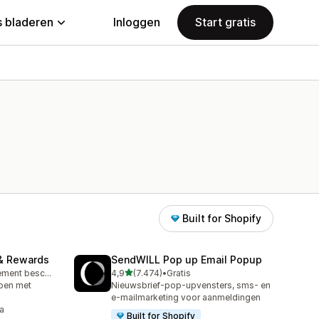
 bladeren
Inloggen
Start gratis
Built for Shopify
& Rewards
SendWILL Pop up Email Popup
van 5 sterren
Gratis abonnement beschikbaar
4,9
(7.474)
•
Gratis
7474 recensies in totaal
open met
Nieuwsbrief-pop-upvensters, sms- en
e-mailmarketing voor aanmeldingen
a
Built for Shopify