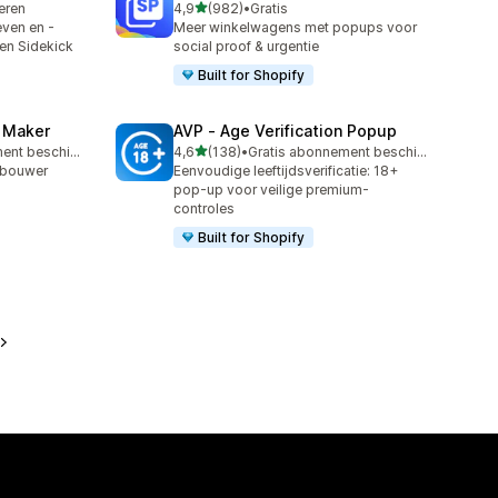
van 5 sterren
leren
4,9
(982)
•
Gratis
982 recensies in totaal
ven en -
Meer winkelwagens met popups voor
en Sidekick
social proof & urgentie
Built for Shopify
z Maker
AVP ‑ Age Verification Popup
van 5 sterren
Gratis abonnement beschikbaar
4,6
(138)
•
Gratis abonnement beschikbaar
138 recensies in totaal
-bouwer
Eenvoudige leeftijdsverificatie: 18+
pop-up voor veilige premium-
controles
Built for Shopify