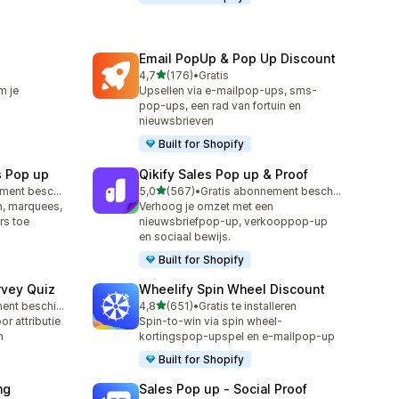
Email PopUp & Pop Up Discount
van 5 sterren
4,7
(176)
•
Gratis
176 recensies in totaal
m je
Upsellen via e-mailpop-ups, sms-
pop-ups, een rad van fortuin en
nieuwsbrieven
Built for Shopify
s Pop up
Qikify Sales Pop up & Proof
van 5 sterren
Gratis abonnement beschikbaar
5,0
(567)
•
Gratis abonnement beschikbaar
567 recensies in totaal
, marquees,
Verhoog je omzet met een
rs toe
nieuwsbriefpop-up, verkooppop-up
en sociaal bewijs.
Built for Shopify
rvey Quiz
Wheelify Spin Wheel Discount
van 5 sterren
Gratis abonnement beschikbaar
4,8
(651)
•
Gratis te installeren
651 recensies in totaal
r attributie
Spin-to-win via spin wheel-
n
kortingspop-upspel en e-mailpop-up
Built for Shopify
ng
Sales Pop up ‑ Social Proof