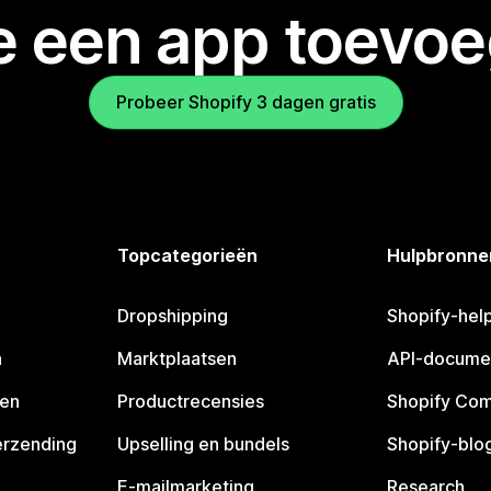
je een app toevo
Probeer Shopify 3 dagen gratis
Topcategorieën
Hulpbronne
Dropshipping
Shopify-hel
n
Marktplaatsen
API-docume
pen
Productrecensies
Shopify Co
erzending
Upselling en bundels
Shopify-blo
E-mailmarketing
Research