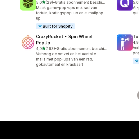
van 5 sterren
5,0
(29)
•
Gratis abonnement beschikbaar
5,0
29 recensies in totaal
122
Maak game-pop-ups met rad van
AI-
fortuin, kortingspop-up en e-mailpop-
qui
up
Built for Shopify
CrazyRocket • Spin Wheel
To
PopUp
4,9
504
Ver
van 5 sterren
4,9
(163)
•
Gratis abonnement beschikbaar
163 recensies in totaal
pop
Verhoog de omzet en het aantal e-
mails met pop-ups van een rad,
gokautomaat en kraskaart