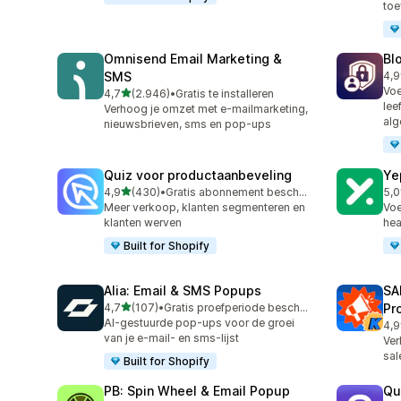
to
Omnisend Email Marketing &
Bl
SMS
4,9
297
Voe
van 5 sterren
4,7
(2.946)
•
Gratis te installeren
2946 recensies in totaal
lee
Verhoog je omzet met e-mailmarketing,
alg
nieuwsbrieven, sms en pop-ups
Quiz voor productaanbeveling
Ye
van 5 sterren
4,9
(430)
•
Gratis abonnement beschikbaar
5,0
430 recensies in totaal
183
Meer verkoop, klanten segmenteren en
Voe
klanten werven
hea
Built for Shopify
Alia: Email & SMS Popups
SA
van 5 sterren
4,7
(107)
•
Gratis proefperiode beschikbaar
Pr
107 recensies in totaal
AI-gestuurde pop-ups voor de groei
4,9
74 
van je e-mail- en sms-lijst
Ver
sal
Built for Shopify
PB: Spin Wheel & Email Popup
Qu