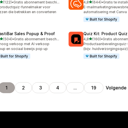
van 5 sterren
van 5 sterren
(122)
•
Gratis abonnement beschikbaar
4,8
(644)
•
Gratis te instal
 recensies in totaal
644 recensies in totaal
productquiz-funnelmaker voor
E-mailmarketingnieuwsbrie
zzen die betrekken en converteren
automatisering met Canva 
Built for Shopify
astiBar Sales Popup & Proof
Quiz Kit: Product Qui
van 5 sterren
van 5 sterren
(504)
•
Gratis abonnement beschikbaar
4,8
(160)
•
 recensies in totaal
160 recensies in totaal
hoog verkoop met AI verkoop
Productaanbevelingsquiz
up en sociaal bewijs pop up
(bijv. huidverzorgingsquiz)
Built for Shopify
Built for Shopify
Volgende
1
2
3
4
…
19