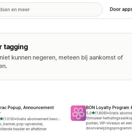
Door apps
r tagging
 niet kunnen negeren, meteen bij aankomst of
en.
trac Popup, Announcement
BON Loyalty Program 
van 5 sterren
r
5,0
(1.808)
•
1808 recensies in totaal
Stimuleer herhalingsaank
van 5 sterren
(1.019)
•
Gratis abonnement beschikbaar
9 recensies in totaal
punten, VIP-niveaus en een
k, banner, pop-upvenster,
doorverwijzingsprogramm
ollende header en afteltimer