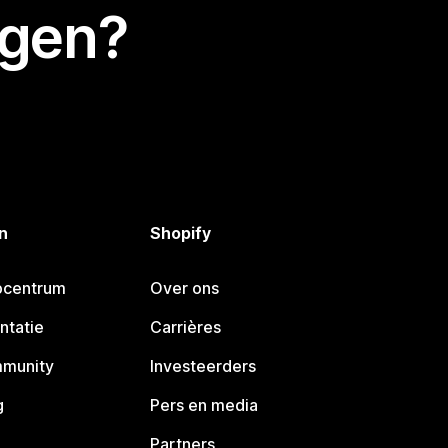
egen?
n
Shopify
pcentrum
Over ons
ntatie
Carrières
mmunity
Investeerders
g
Pers en media
Partners