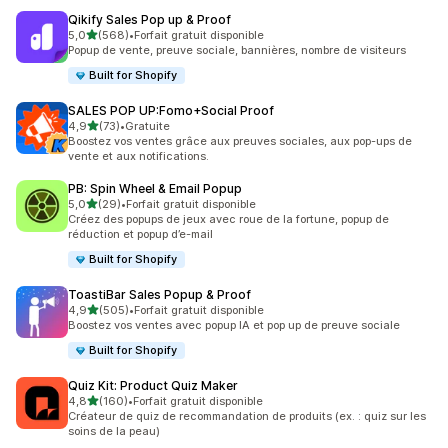
Qikify Sales Pop up & Proof
étoile(s) sur 5
5,0
(568)
•
Forfait gratuit disponible
568 avis au total
Popup de vente, preuve sociale, bannières, nombre de visiteurs
Built for Shopify
SALES POP UP:Fomo+Social Proof
étoile(s) sur 5
4,9
(73)
•
Gratuite
73 avis au total
Boostez vos ventes grâce aux preuves sociales, aux pop-ups de
vente et aux notifications.
PB: Spin Wheel & Email Popup
étoile(s) sur 5
5,0
(29)
•
Forfait gratuit disponible
29 avis au total
Créez des popups de jeux avec roue de la fortune, popup de
réduction et popup d’e-mail
Built for Shopify
ToastiBar Sales Popup & Proof
étoile(s) sur 5
4,9
(505)
•
Forfait gratuit disponible
505 avis au total
Boostez vos ventes avec popup IA et pop up de preuve sociale
Built for Shopify
Quiz Kit: Product Quiz Maker
étoile(s) sur 5
4,8
(160)
•
Forfait gratuit disponible
160 avis au total
Créateur de quiz de recommandation de produits (ex. : quiz sur les
soins de la peau)