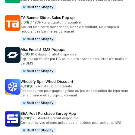
Built for Shopify
TA Banner Slider, Sales Pop up
étoile(s) sur 5
5,0
(1 193)
•
Forfait gratuit disponible
1193 avis au total
Ajouter une barre d’annonces, un texte défilant, un compte à
rebours, des bannières carrousel
Built for Shopify
Alia: Email & SMS Popups
étoile(s) sur 5
4,7
(107)
•
Essai gratuit disponible
107 avis au total
Pop-ups optimisés par l’IA pour la croissance des listes d’e-mails et
de SMS
Built for Shopify
Wheelify Spin Wheel Discount
étoile(s) sur 5
4,8
(652)
•
Installation gratuite
652 avis au total
Faites tourner pour gagner grâce au jeu de réduction de type roue
de la chance et au pop-up d’e-mail
Built for Shopify
SEA Post Purchase Survey App
étoile(s) sur 5
4,9
(173)
•
Forfait gratuit disponible
173 avis au total
Comprenez vos clients grâce aux enquêtes post-achat et NPS
Built for Shopify