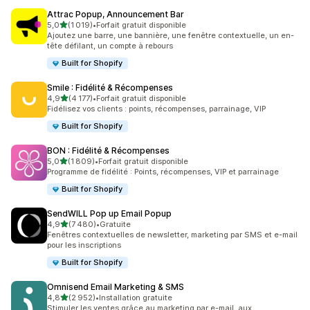
Attrac Popup, Announcement Bar
étoile(s) sur 5
5,0
(1 019)
•
Forfait gratuit disponible
1019 avis au total
Ajoutez une barre, une bannière, une fenêtre contextuelle, un en-
tête défilant, un compte à rebours
Built for Shopify
Smile : Fidélité & Récompenses
étoile(s) sur 5
4,9
(4 177)
•
Forfait gratuit disponible
4177 avis au total
Fidélisez vos clients : points, récompenses, parrainage, VIP
Built for Shopify
BON : Fidélité & Récompenses
étoile(s) sur 5
5,0
(1 809)
•
Forfait gratuit disponible
1809 avis au total
Programme de fidélité : Points, récompenses, VIP et parrainage
Built for Shopify
SendWILL Pop up Email Popup
étoile(s) sur 5
4,9
(7 480)
•
Gratuite
7480 avis au total
Fenêtres contextuelles de newsletter, marketing par SMS et e-mail
pour les inscriptions
Built for Shopify
Omnisend Email Marketing & SMS
étoile(s) sur 5
4,8
(2 952)
•
Installation gratuite
2952 avis au total
Stimuler les ventes grâce au marketing par e-mail, aux