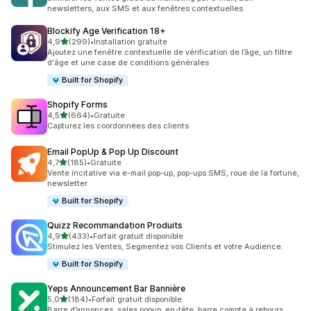
newsletters, aux SMS et aux fenêtres contextuelles
Blockify Age Verification 18+
étoile(s) sur 5
4,9
(299)
•
Installation gratuite
299 avis au total
Ajoutez une fenêtre contextuelle de vérification de l’âge, un filtre
d'âge et une case de conditions générales
Built for Shopify
Shopify Forms
étoile(s) sur 5
4,5
(664)
•
Gratuite
664 avis au total
Capturez les coordonnées des clients
Email PopUp & Pop Up Discount
étoile(s) sur 5
4,7
(185)
•
Gratuite
185 avis au total
Vente incitative via e-mail pop-up, pop-ups SMS, roue de la fortune,
newsletter
Built for Shopify
Quizz Recommandation Produits
étoile(s) sur 5
4,9
(433)
•
Forfait gratuit disponible
433 avis au total
Stimulez les Ventes, Segmentez vos Clients et votre Audience.
Built for Shopify
Yeps Announcement Bar Bannière
étoile(s) sur 5
5,0
(184)
•
Forfait gratuit disponible
184 avis au total
Barre d’annonces, sales popup, en-tête, barre compte à rebours