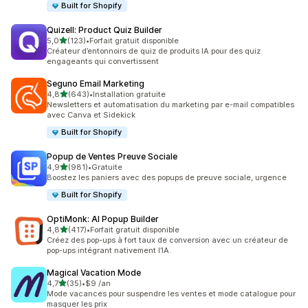
Built for Shopify
Quizell: Product Quiz Builder
étoile(s) sur 5
5,0
(123)
•
Forfait gratuit disponible
123 avis au total
Créateur d’entonnoirs de quiz de produits IA pour des quiz
engageants qui convertissent
Seguno Email Marketing
étoile(s) sur 5
4,8
(643)
•
Installation gratuite
643 avis au total
Newsletters et automatisation du marketing par e-mail compatibles
avec Canva et Sidekick
Built for Shopify
Popup de Ventes Preuve Sociale
étoile(s) sur 5
4,9
(981)
•
Gratuite
981 avis au total
Boostez les paniers avec des popups de preuve sociale, urgence
Built for Shopify
OptiMonk: AI Popup Builder
étoile(s) sur 5
4,8
(417)
•
Forfait gratuit disponible
417 avis au total
Créez des pop-ups à fort taux de conversion avec un créateur de
pop-ups intégrant nativement l’IA.
Magical Vacation Mode
étoile(s) sur 5
4,7
(35)
•
$9 /an
35 avis au total
Mode vacances pour suspendre les ventes et mode catalogue pour
masquer les prix