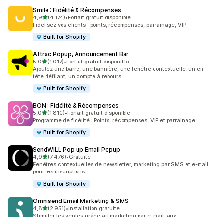
Smile : Fidélité & Récompenses
étoile(s) sur 5
4,9
(4 174)
•
Forfait gratuit disponible
4174 avis au total
Fidélisez vos clients : points, récompenses, parrainage, VIP
Built for Shopify
Attrac Popup, Announcement Bar
étoile(s) sur 5
5,0
(1 017)
•
Forfait gratuit disponible
1017 avis au total
Ajoutez une barre, une bannière, une fenêtre contextuelle, un en-
tête défilant, un compte à rebours
Built for Shopify
BON : Fidélité & Récompenses
étoile(s) sur 5
5,0
(1 810)
•
Forfait gratuit disponible
1810 avis au total
Programme de fidélité : Points, récompenses, VIP et parrainage
Built for Shopify
SendWILL Pop up Email Popup
étoile(s) sur 5
4,9
(7 476)
•
Gratuite
7476 avis au total
Fenêtres contextuelles de newsletter, marketing par SMS et e-mail
pour les inscriptions
Built for Shopify
Omnisend Email Marketing & SMS
étoile(s) sur 5
4,8
(2 951)
•
Installation gratuite
2951 avis au total
Stimuler les ventes grâce au marketing par e-mail, aux