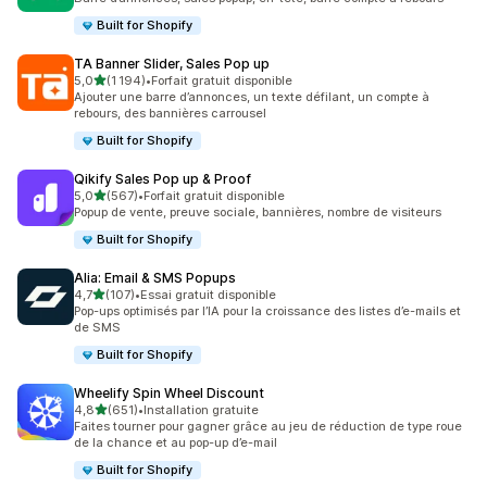
Built for Shopify
TA Banner Slider, Sales Pop up
étoile(s) sur 5
5,0
(1 194)
•
Forfait gratuit disponible
1194 avis au total
Ajouter une barre d’annonces, un texte défilant, un compte à
rebours, des bannières carrousel
Built for Shopify
Qikify Sales Pop up & Proof
étoile(s) sur 5
5,0
(567)
•
Forfait gratuit disponible
567 avis au total
Popup de vente, preuve sociale, bannières, nombre de visiteurs
Built for Shopify
Alia: Email & SMS Popups
étoile(s) sur 5
4,7
(107)
•
Essai gratuit disponible
107 avis au total
Pop-ups optimisés par l’IA pour la croissance des listes d’e-mails et
de SMS
Built for Shopify
Wheelify Spin Wheel Discount
étoile(s) sur 5
4,8
(651)
•
Installation gratuite
651 avis au total
Faites tourner pour gagner grâce au jeu de réduction de type roue
de la chance et au pop-up d’e-mail
Built for Shopify