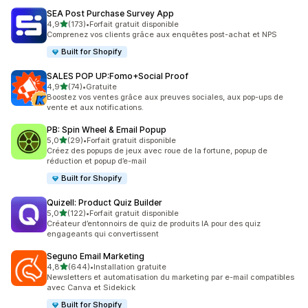
SEA Post Purchase Survey App
étoile(s) sur 5
4,9
(173)
•
Forfait gratuit disponible
173 avis au total
Comprenez vos clients grâce aux enquêtes post-achat et NPS
Built for Shopify
SALES POP UP:Fomo+Social Proof
étoile(s) sur 5
4,9
(74)
•
Gratuite
74 avis au total
Boostez vos ventes grâce aux preuves sociales, aux pop-ups de
vente et aux notifications.
PB: Spin Wheel & Email Popup
étoile(s) sur 5
5,0
(29)
•
Forfait gratuit disponible
29 avis au total
Créez des popups de jeux avec roue de la fortune, popup de
réduction et popup d’e-mail
Built for Shopify
Quizell: Product Quiz Builder
étoile(s) sur 5
5,0
(122)
•
Forfait gratuit disponible
122 avis au total
Créateur d’entonnoirs de quiz de produits IA pour des quiz
engageants qui convertissent
Seguno Email Marketing
étoile(s) sur 5
4,8
(644)
•
Installation gratuite
644 avis au total
Newsletters et automatisation du marketing par e-mail compatibles
avec Canva et Sidekick
Built for Shopify