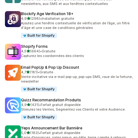
newsletters, aux SMS et aux fenêtres contextuelles
Blockify Age Verification 18+
étoile(s) sur 5
4,9
(298)
•
Installation gratuite
298 avis au total
Ajoutez une fenêtre contextuelle de vérification de l’âge, un filtre
d'âge et une case de conditions générales
Built for Shopify
Shopify Forms
étoile(s) sur 5
4,5
(664)
•
Gratuite
664 avis au total
Capturez les coordonnées des clients
Email PopUp & Pop Up Discount
étoile(s) sur 5
4,7
(181)
•
Gratuite
181 avis au total
Vente incitative via e-mail pop-up, pop-ups SMS, roue de la fortune,
newsletter
Built for Shopify
Quizz Recommandation Produits
étoile(s) sur 5
4,9
(431)
•
Forfait gratuit disponible
431 avis au total
Stimulez les Ventes, Segmentez vos Clients et votre Audience.
Built for Shopify
Yeps Announcement Bar Bannière
étoile(s) sur 5
5,0
(183)
•
Forfait gratuit disponible
183 avis au total
Barre d’annonces, sales popup, en-tête, barre compte à rebours