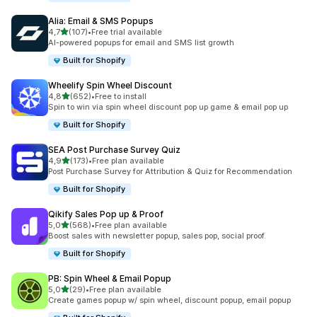
Alia: Email & SMS Popups
av 5 stjerner
4,7
(107)
•
Free trial available
Totalt 107 omtaler
AI-powered popups for email and SMS list growth
Built for Shopify
Wheelify Spin Wheel Discount
av 5 stjerner
4,8
(652)
•
Free to install
Totalt 652 omtaler
Spin to win via spin wheel discount pop up game & email pop up
Built for Shopify
SEA Post Purchase Survey Quiz
av 5 stjerner
4,9
(173)
•
Free plan available
Totalt 173 omtaler
Post Purchase Survey for Attribution & Quiz for Recommendation
Built for Shopify
Qikify Sales Pop up & Proof
av 5 stjerner
5,0
(568)
•
Free plan available
Totalt 568 omtaler
Boost sales with newsletter popup, sales pop, social proof.
Built for Shopify
PB: Spin Wheel & Email Popup
av 5 stjerner
5,0
(29)
•
Free plan available
Totalt 29 omtaler
Create games popup w/ spin wheel, discount popup, email popup