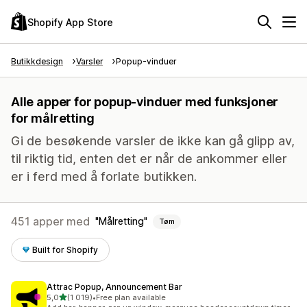
Shopify App Store
Butikkdesign
Varsler
Popup-vinduer
Alle apper for popup-vinduer med funksjoner
for målretting
Gi de besøkende varsler de ikke kan gå glipp av,
til riktig tid, enten det er når de ankommer eller
er i ferd med å forlate butikken.
451 apper med
Målretting
Tøm
Built for Shopify
Attrac Popup, Announcement Bar
av 5 stjerner
5,0
(1 019)
•
Free plan available
Totalt 1019 omtaler