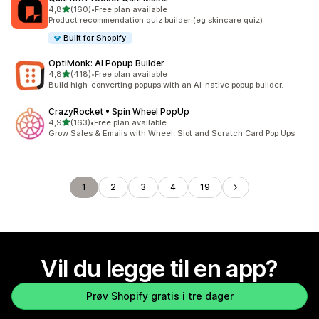
av 5 stjerner
4,8
(160)
•
Free plan available
Totalt 160 omtaler
Product recommendation quiz builder (eg skincare quiz)
Built for Shopify
OptiMonk: AI Popup Builder
av 5 stjerner
4,8
(418)
•
Free plan available
Totalt 418 omtaler
Build high-converting popups with an AI-native popup builder.
CrazyRocket • Spin Wheel PopUp
av 5 stjerner
4,9
(163)
•
Free plan available
Totalt 163 omtaler
Grow Sales & Emails with Wheel, Slot and Scratch Card Pop Ups
1
2
3
4
19
Vil du legge til en app?
Prøv Shopify gratis i tre dager