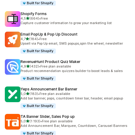
Built for Shopify
Shopify Forms
av 5 stjerner
4,5
(664)
•
Free
Totalt 664 omtaler
Capture customer information to grow your marketing list
Email PopUp & Pop Up Discount
av 5 stjerner
4,7
(184)
•
Free
Totalt 184 omtaler
Upsell via Pop Up email, SMS popups,spin the wheel, newsletter
Built for Shopify
RevenueHunt Product Quiz Maker
av 5 stjerner
4,9
(432)
•
Free plan available
Totalt 432 omtaler
Product recommendation quizzes builder to boost leads & sales
Built for Shopify
Yeps Announcement Bar Banner
av 5 stjerner
5,0
(183)
•
Free plan available
Totalt 183 omtaler
Add bar banner, pops, countdown timer bar, header, email popup
Built for Shopify
TA Banner Slider, Sales Pop up
av 5 stjerner
5,0
(1 193)
•
Free plan available
Totalt 1193 omtaler
Add Announcement Bar, Marquee, Countdown, Carousel Banners
Built for Shopify