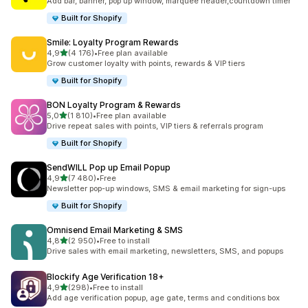
Add bar, banner, pop up window, marquee header,countdown timer
Built for Shopify
Smile: Loyalty Program Rewards
av 5 stjerner
4,9
(4 176)
•
Free plan available
Totalt 4176 omtaler
Grow customer loyalty with points, rewards & VIP tiers
Built for Shopify
BON Loyalty Program & Rewards
av 5 stjerner
5,0
(1 810)
•
Free plan available
Totalt 1810 omtaler
Drive repeat sales with points, VIP tiers & referrals program
Built for Shopify
SendWILL Pop up Email Popup
av 5 stjerner
4,9
(7 480)
•
Free
Totalt 7480 omtaler
Newsletter pop-up windows, SMS & email marketing for sign-ups
Built for Shopify
Omnisend Email Marketing & SMS
av 5 stjerner
4,8
(2 950)
•
Free to install
Totalt 2950 omtaler
Drive sales with email marketing, newsletters, SMS, and popups
Blockify Age Verification 18+
av 5 stjerner
4,9
(298)
•
Free to install
Totalt 298 omtaler
Add age verification popup, age gate, terms and conditions box