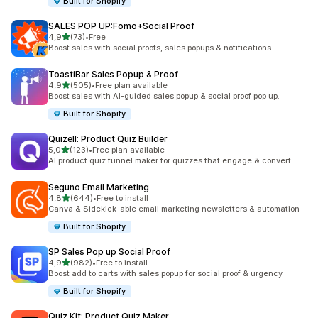
Built for Shopify
SALES POP UP:Fomo+Social Proof
av 5 stjerner
4,9
(73)
•
Free
Totalt 73 omtaler
Boost sales with social proofs, sales popups & notifications.
ToastiBar Sales Popup & Proof
av 5 stjerner
4,9
(505)
•
Free plan available
Totalt 505 omtaler
Boost sales with AI-guided sales popup & social proof pop up.
Built for Shopify
Quizell: Product Quiz Builder
av 5 stjerner
5,0
(123)
•
Free plan available
Totalt 123 omtaler
AI product quiz funnel maker for quizzes that engage & convert
Seguno Email Marketing
av 5 stjerner
4,8
(644)
•
Free to install
Totalt 644 omtaler
Canva & Sidekick-able email marketing newsletters & automation
Built for Shopify
SP Sales Pop up Social Proof
av 5 stjerner
4,9
(982)
•
Free to install
Totalt 982 omtaler
Boost add to carts with sales popup for social proof & urgency
Built for Shopify
Quiz Kit: Product Quiz Maker