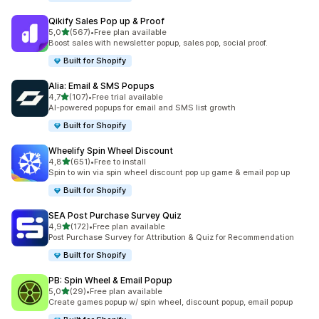
Qikify Sales Pop up & Proof
z 5 hvězd
5,0
(567)
•
Free plan available
Celkový počet recenzí: 567
Boost sales with newsletter popup, sales pop, social proof.
Built for Shopify
Alia: Email & SMS Popups
z 5 hvězd
4,7
(107)
•
Free trial available
Celkový počet recenzí: 107
AI-powered popups for email and SMS list growth
Built for Shopify
Wheelify Spin Wheel Discount
z 5 hvězd
4,8
(651)
•
Free to install
Celkový počet recenzí: 651
Spin to win via spin wheel discount pop up game & email pop up
Built for Shopify
SEA Post Purchase Survey Quiz
z 5 hvězd
4,9
(172)
•
Free plan available
Celkový počet recenzí: 172
Post Purchase Survey for Attribution & Quiz for Recommendation
Built for Shopify
PB: Spin Wheel & Email Popup
z 5 hvězd
5,0
(29)
•
Free plan available
Celkový počet recenzí: 29
Create games popup w/ spin wheel, discount popup, email popup