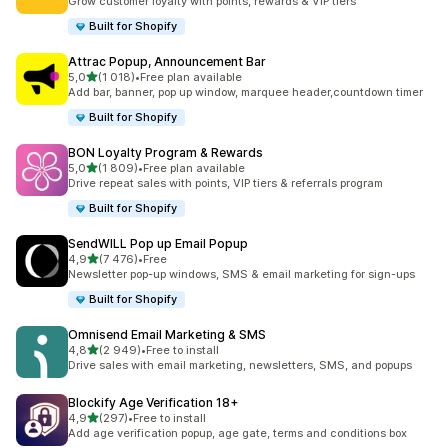
Grow customer loyalty with points, rewards & VIP tiers
Built for Shopify
Attrac Popup, Announcement Bar
z 5 hvězd
5,0
(1 018)
•
Free plan available
Celkový počet recenzí: 1018
Add bar, banner, pop up window, marquee header,countdown timer
Built for Shopify
BON Loyalty Program & Rewards
z 5 hvězd
5,0
(1 809)
•
Free plan available
Celkový počet recenzí: 1809
Drive repeat sales with points, VIP tiers & referrals program
Built for Shopify
SendWILL Pop up Email Popup
z 5 hvězd
4,9
(7 476)
•
Free
Celkový počet recenzí: 7476
Newsletter pop-up windows, SMS & email marketing for sign-ups
Built for Shopify
Omnisend Email Marketing & SMS
z 5 hvězd
4,8
(2 949)
•
Free to install
Celkový počet recenzí: 2949
Drive sales with email marketing, newsletters, SMS, and popups
Blockify Age Verification 18+
z 5 hvězd
4,9
(297)
•
Free to install
Celkový počet recenzí: 297
Add age verification popup, age gate, terms and conditions box