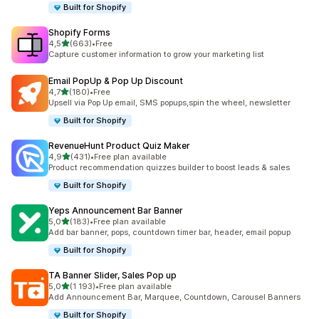
Built for Shopify
Shopify Forms
z 5 hvězd
4,5
(663)
•
Free
Celkový počet recenzí: 663
Capture customer information to grow your marketing list
Email PopUp & Pop Up Discount
z 5 hvězd
4,7
(180)
•
Free
Celkový počet recenzí: 180
Upsell via Pop Up email, SMS popups,spin the wheel, newsletter
Built for Shopify
RevenueHunt Product Quiz Maker
z 5 hvězd
4,9
(431)
•
Free plan available
Celkový počet recenzí: 431
Product recommendation quizzes builder to boost leads & sales
Built for Shopify
Yeps Announcement Bar Banner
z 5 hvězd
5,0
(183)
•
Free plan available
Celkový počet recenzí: 183
Add bar banner, pops, countdown timer bar, header, email popup
Built for Shopify
TA Banner Slider, Sales Pop up
z 5 hvězd
5,0
(1 193)
•
Free plan available
Celkový počet recenzí: 1193
Add Announcement Bar, Marquee, Countdown, Carousel Banners
Built for Shopify