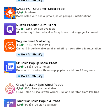
Built for Shopify
SALES POP UP:Fomo+Social Proof
z 5 hvězd
4,9
(74)
•
Free
Celkový počet recenzí: 74
Boost sales with social proofs, sales popups & notifications.
Quizell: Product Quiz Builder
z 5 hvězd
5,0
(122)
•
Free plan available
Celkový počet recenzí: 122
AI product quiz funnel maker for quizzes that engage & convert
Seguno Email Marketing
z 5 hvězd
4,8
(644)
•
Free to install
Celkový počet recenzí: 644
Canva & Sidekick-able email marketing newsletters & automation
Built for Shopify
SP Sales Pop up Social Proof
z 5 hvězd
4,9
(982)
•
Free to install
Celkový počet recenzí: 982
Boost add to carts with sales popup for social proof & urgency
Built for Shopify
CrazyRocket • Spin Wheel PopUp
z 5 hvězd
4,9
(163)
•
Free plan available
Celkový počet recenzí: 163
Grow Sales & Emails with Wheel, Slot and Scratch Card Pop Ups
ToastiBar Sales Popup & Proof
z 5 hvězd
4,9
(504)
•
Free plan available
Celkový počet recenzí: 504