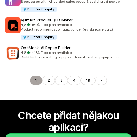
Boost sales with AI-guided sales popup & social proof pop up.
Built for Shopify
Quiz Kit: Product Quiz Maker
z 5 hvězd
4,8
(160)
•
Free plan available
Celkový počet recenzí: 160
Product recommendation quiz builder (eg skincare quiz)
Built for Shopify
OptiMonk: AI Popup Builder
z 5 hvězd
4,8
(418)
•
Free plan available
Celkový počet recenzí: 418
Build high-converting popups with an AI-native popup builder.
1
2
3
4
19
Chcete přidat nějakou
aplikaci?