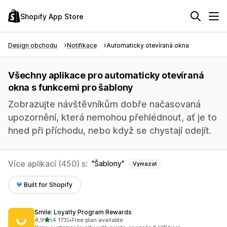
Shopify App Store
Design obchodu
Notifikace
Automaticky otevíraná okna
Všechny aplikace pro automaticky otevíraná
okna s funkcemi pro šablony
Zobrazujte návštěvníkům dobře načasovaná
upozornění, která nemohou přehlédnout, ať je to
hned při příchodu, nebo když se chystají odejít.
Více aplikací (450) s:
Šablony
Vymazat
Built for Shopify
Smile: Loyalty Program Rewards
z 5 hvězd
4,9
(4 173)
•
Free plan available
Celkový počet recenzí: 4173