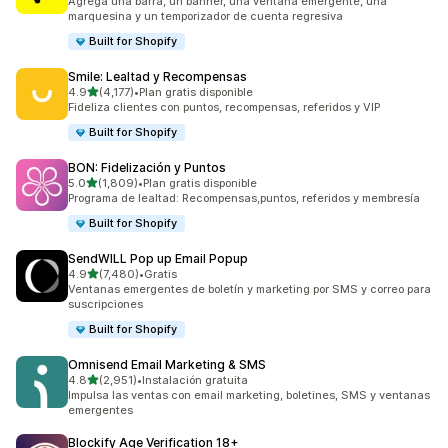
Agrega una barra, un banner, una ventana emergente, una
marquesina y un temporizador de cuenta regresiva
Built for Shopify
Smile: Lealtad y Recompensas
de 5 estrellas
4.9
(4,177)
•
Plan gratis disponible
4177 reseñas en total
Fideliza clientes con puntos, recompensas, referidos y VIP
Built for Shopify
BON: Fidelización y Puntos
de 5 estrellas
5.0
(1,809)
•
Plan gratis disponible
1809 reseñas en total
Programa de lealtad: Recompensas,puntos, referidos y membresía
Built for Shopify
SendWILL Pop up Email Popup
de 5 estrellas
4.9
(7,480)
•
Gratis
7480 reseñas en total
Ventanas emergentes de boletín y marketing por SMS y correo para
suscripciones
Built for Shopify
Omnisend Email Marketing & SMS
de 5 estrellas
4.8
(2,951)
•
Instalación gratuita
2951 reseñas en total
Impulsa las ventas con email marketing, boletines, SMS y ventanas
emergentes
Blockify Age Verification 18+