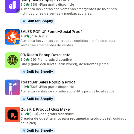
de 5 estrellas
5.0
(568)
•
Plan gratis disponible
568 reseñas en total
Aumenta las ventas con ventanas emergentes de boletines,
notificaciones de ventas y pruebas sociales.
Built for Shopify
SALES POP UP:Fomo+Social Proof
de 5 estrellas
4.9
(73)
•
Gratis
73 reseñas en total
Aumenta las ventas con pruebas sociales, notificaciones y
ventanas emergentes de ventas.
PB: Ruleta Popup Descuento
de 5 estrellas
5.0
(29)
•
Plan gratis disponible
29 reseñas en total
Gira y gana con ruleta (spin wheel), descuentos y email
Built for Shopify
ToastiBar Sales Popup & Proof
de 5 estrellas
4.9
(505)
•
Plan gratis disponible
505 reseñas en total
Aumenta ventas con prueba social IA y popups localizados
Built for Shopify
Quiz Kit: Product Quiz Maker
de 5 estrellas
4.8
(160)
•
Plan gratis disponible
160 reseñas en total
Creador de cuestionarios para recomendar productos (ej. cuidado
de la piel)
Built for Shopify