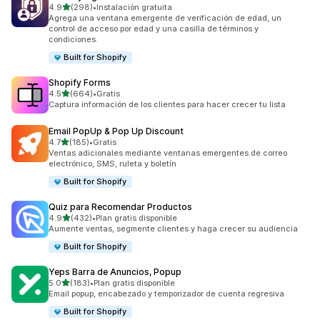
de 5 estrellas
4.9
(298)
•
Instalación gratuita
298 reseñas en total
Agrega una ventana emergente de verificación de edad, un
control de acceso por edad y una casilla de términos y
condiciones.
Built for Shopify
Shopify Forms
de 5 estrellas
4.5
(664)
•
Gratis
664 reseñas en total
Captura información de los clientes para hacer crecer tu lista
Email PopUp & Pop Up Discount
de 5 estrellas
4.7
(185)
•
Gratis
185 reseñas en total
Ventas adicionales mediante ventanas emergentes de correo
electrónico, SMS, ruleta y boletín
Built for Shopify
Quiz para Recomendar Productos
de 5 estrellas
4.9
(432)
•
Plan gratis disponible
432 reseñas en total
Aumente ventas, segmente clientes y haga crecer su audiencia
Built for Shopify
Yeps Barra de Anuncios, Popup
de 5 estrellas
5.0
(183)
•
Plan gratis disponible
183 reseñas en total
Email popup, encabezado y temporizador de cuenta regresiva
Built for Shopify