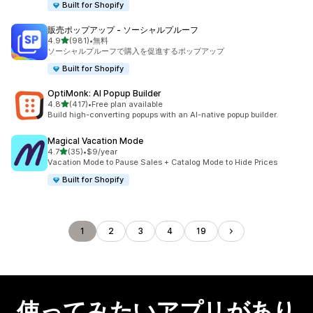
Built for Shopify
販売ポップアップ ‑ ソーシャルプルーフ
5つ星中
4.9
(981)
•
無料
合計レビュー数：981件
ソーシャルプルーフで購入を促進するポップアップ
Built for Shopify
OptiMonk: AI Popup Builder
5つ星中
4.8
(417)
•
Free plan available
合計レビュー数：417件
Build high-converting popups with an AI-native popup builder.
Magical Vacation Mode
5つ星中
4.7
(35)
•
$9/year
合計レビュー数：35件
Vacation Mode to Pause Sales + Catalog Mode to Hide Prices
Built for Shopify
1
2
3
4
19
使ってみたいアプリがあり