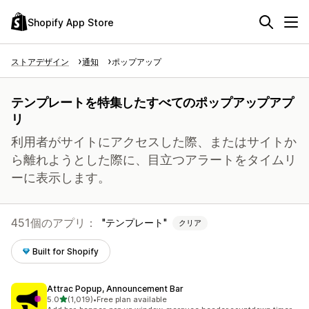
Shopify App Store
ストアデザイン
通知
ポップアップ
テンプレートを特集したすべてのポップアップアプ
リ
利用者がサイトにアクセスした際、またはサイトか
ら離れようとした際に、目立つアラートをタイムリ
ーに表示します。
451個のアプリ：
テンプレート
クリア
Built for Shopify
Attrac Popup, Announcement Bar
5つ星中
5.0
(1,019)
•
Free plan available
合計レビュー数：1019件