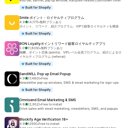
Add bar, banner, pop up window, marquee header,countdown timer
Built for Shopify
Smile ポイント・ロイヤルティプログラム
5つ星中
4.9
(4,177)
•
無料プランあり
合計レビュー数：4177件
ポイント、リワード、紹介プログラム、VIPで顧客ロイヤルティを構築
Built for Shopify
BON Loyaltyポイントリワード顧客ロイヤルティアプリ
5つ星中
5.0
(1,809)
•
無料プランあり
合計レビュー数：1809件
報酬、ポイント交換 (points)、VIPレベル会員プログラム、紹介によるロ
イヤルティプログラム (referral)
Built for Shopify
SendWILL Pop up Email Popup
5つ星中
4.9
(7,480)
•
Free
合計レビュー数：7480件
Newsletter pop-up windows, SMS & email marketing for sign-ups
Built for Shopify
Omnisend Email Marketing & SMS
5つ星中
4.8
(2,952)
•
Free to install
合計レビュー数：2952件
Drive sales with email marketing, newsletters, SMS, and popups
Blockify Age Verification 18+
5つ星中
4.9
(299)
•
Free to install
合計レビュー数：299件