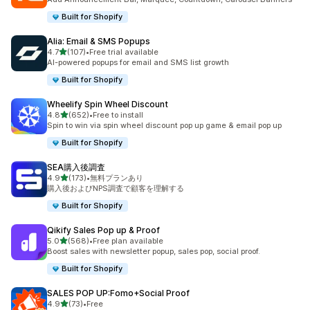
Built for Shopify
Alia: Email & SMS Popups
5つ星中
4.7
(107)
•
Free trial available
合計レビュー数：107件
AI-powered popups for email and SMS list growth
Built for Shopify
Wheelify Spin Wheel Discount
5つ星中
4.8
(652)
•
Free to install
合計レビュー数：652件
Spin to win via spin wheel discount pop up game & email pop up
Built for Shopify
SEA購入後調査
5つ星中
4.9
(173)
•
無料プランあり
合計レビュー数：173件
購入後およびNPS調査で顧客を理解する
Built for Shopify
Qikify Sales Pop up & Proof
5つ星中
5.0
(568)
•
Free plan available
合計レビュー数：568件
Boost sales with newsletter popup, sales pop, social proof.
Built for Shopify
SALES POP UP:Fomo+Social Proof
5つ星中
4.9
(73)
•
Free
合計レビュー数：73件