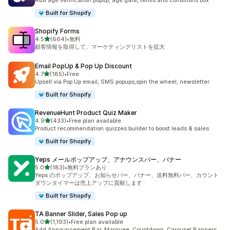
Add age verification popup, age gate, terms and conditions box
Built for Shopify
Shopify Forms
5つ星中
4.5
(664)
•
無料
合計レビュー数：664件
顧客情報を取得して、マーケティングリストを拡大
Email PopUp & Pop Up Discount
5つ星中
4.7
(185)
•
Free
合計レビュー数：185件
Upsell via Pop Up email, SMS popups,spin the wheel, newsletter
Built for Shopify
RevenueHunt Product Quiz Maker
5つ星中
4.9
(433)
•
Free plan available
合計レビュー数：433件
Product recommendation quizzes builder to boost leads & sales
Built for Shopify
Yeps メールポップアップ、アナウンスバー、バナー
5つ星中
5.0
(183)
•
無料プランあり
合計レビュー数：183件
Yeps のポップアップ、お知らせバー、バナー、送料無料バー、カウント
ダウンタイマーは売上アップに貢献します
Built for Shopify
TA Banner Slider, Sales Pop up
5つ星中
5.0
(1,193)
•
Free plan available
合計レビュー数：1193件
Add Announcement Bar, Marquee, Countdown, Carousel Banners