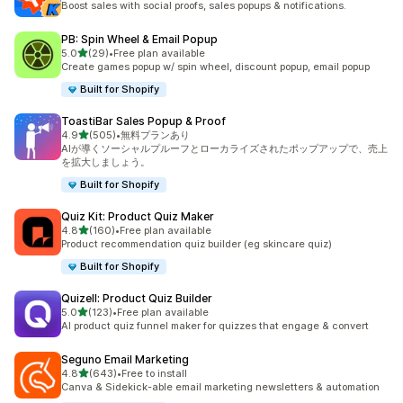
Boost sales with social proofs, sales popups & notifications.
PB: Spin Wheel & Email Popup
5つ星中
5.0
(29)
•
Free plan available
合計レビュー数：29件
Create games popup w/ spin wheel, discount popup, email popup
Built for Shopify
ToastiBar Sales Popup & Proof
5つ星中
4.9
(505)
•
無料プランあり
合計レビュー数：505件
AIが導くソーシャルプルーフとローカライズされたポップアップで、売上
を拡大しましょう。
Built for Shopify
Quiz Kit: Product Quiz Maker
5つ星中
4.8
(160)
•
Free plan available
合計レビュー数：160件
Product recommendation quiz builder (eg skincare quiz)
Built for Shopify
Quizell: Product Quiz Builder
5つ星中
5.0
(123)
•
Free plan available
合計レビュー数：123件
AI product quiz funnel maker for quizzes that engage & convert
Seguno Email Marketing
5つ星中
4.8
(643)
•
Free to install
合計レビュー数：643件
Canva & Sidekick-able email marketing newsletters & automation