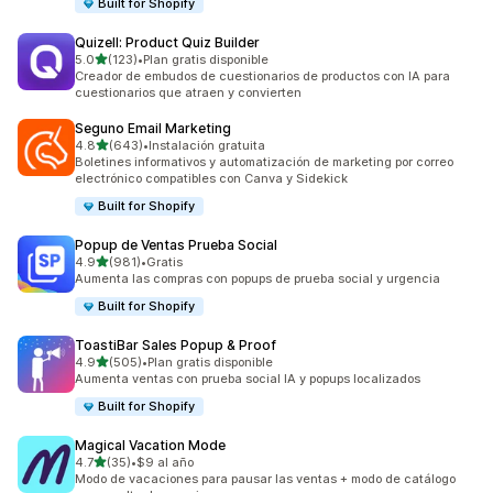
Built for Shopify
Quizell: Product Quiz Builder
de 5 estrellas
5.0
(123)
•
Plan gratis disponible
123 reseñas en total
Creador de embudos de cuestionarios de productos con IA para
cuestionarios que atraen y convierten
Seguno Email Marketing
de 5 estrellas
4.8
(643)
•
Instalación gratuita
643 reseñas en total
Boletines informativos y automatización de marketing por correo
electrónico compatibles con Canva y Sidekick
Built for Shopify
Popup de Ventas Prueba Social
de 5 estrellas
4.9
(981)
•
Gratis
981 reseñas en total
Aumenta las compras con popups de prueba social y urgencia
Built for Shopify
ToastiBar Sales Popup & Proof
de 5 estrellas
4.9
(505)
•
Plan gratis disponible
505 reseñas en total
Aumenta ventas con prueba social IA y popups localizados
Built for Shopify
Magical Vacation Mode
de 5 estrellas
4.7
(35)
•
$9 al año
35 reseñas en total
Modo de vacaciones para pausar las ventas + modo de catálogo