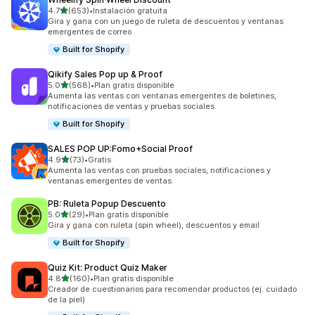
de 5 estrellas
4.7
(653)
•
Instalación gratuita
653 reseñas en total
Gira y gana con un juego de ruleta de descuentos y ventanas
emergentes de correo
Built for Shopify
Qikify Sales Pop up & Proof
de 5 estrellas
5.0
(568)
•
Plan gratis disponible
568 reseñas en total
Aumenta las ventas con ventanas emergentes de boletines,
notificaciones de ventas y pruebas sociales.
Built for Shopify
SALES POP UP:Fomo+Social Proof
de 5 estrellas
4.9
(73)
•
Gratis
73 reseñas en total
Aumenta las ventas con pruebas sociales, notificaciones y
ventanas emergentes de ventas.
PB: Ruleta Popup Descuento
de 5 estrellas
5.0
(29)
•
Plan gratis disponible
29 reseñas en total
Gira y gana con ruleta (spin wheel), descuentos y email
Built for Shopify
Quiz Kit: Product Quiz Maker
de 5 estrellas
4.8
(160)
•
Plan gratis disponible
160 reseñas en total
Creador de cuestionarios para recomendar productos (ej. cuidado
de la piel)