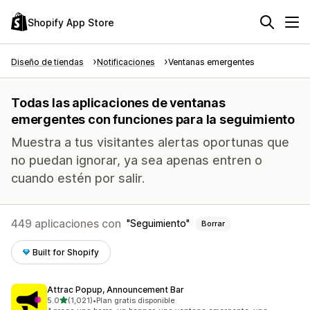
Shopify App Store
Diseño de tiendas
Notificaciones
Ventanas emergentes
Todas las aplicaciones de ventanas
emergentes con funciones para la seguimiento
Muestra a tus visitantes alertas oportunas que
no puedan ignorar, ya sea apenas entren o
cuando estén por salir.
449 aplicaciones con
Seguimiento
Borrar
Built for Shopify
Attrac Popup, Announcement Bar
de 5 estrellas
5.0
(1,021)
•
Plan gratis disponible
1021 reseñas en total