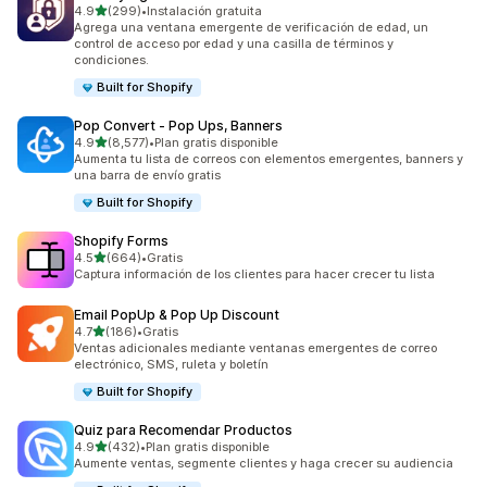
de 5 estrellas
4.9
(299)
•
Instalación gratuita
299 reseñas en total
Agrega una ventana emergente de verificación de edad, un
control de acceso por edad y una casilla de términos y
condiciones.
Built for Shopify
Pop Convert ‑ Pop Ups, Banners
de 5 estrellas
4.9
(8,577)
•
Plan gratis disponible
8577 reseñas en total
Aumenta tu lista de correos con elementos emergentes, banners y
una barra de envío gratis
Built for Shopify
Shopify Forms
de 5 estrellas
4.5
(664)
•
Gratis
664 reseñas en total
Captura información de los clientes para hacer crecer tu lista
Email PopUp & Pop Up Discount
de 5 estrellas
4.7
(186)
•
Gratis
186 reseñas en total
Ventas adicionales mediante ventanas emergentes de correo
electrónico, SMS, ruleta y boletín
Built for Shopify
Quiz para Recomendar Productos
de 5 estrellas
4.9
(432)
•
Plan gratis disponible
432 reseñas en total
Aumente ventas, segmente clientes y haga crecer su audiencia