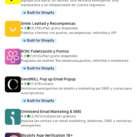
Agrega una barra, un banner, una ventana emergente, una
marquesina y un temporizador de cuenta regresiva
Built for Shopify
Smile: Lealtad y Recompensas
de 5 estrellas
4.9
(4,179)
•
Plan gratis disponible
4179 reseñas en total
Fideliza clientes con puntos, recompensas, referidos y VIP
Built for Shopify
BON: Fidelización y Puntos
de 5 estrellas
5.0
(1,813)
•
Plan gratis disponible
1813 reseñas en total
Programa de lealtad: Recompensas,puntos, referidos y membresía
Built for Shopify
SendWILL Pop up Email Popup
de 5 estrellas
4.9
(7,478)
•
Gratis
7478 reseñas en total
Ventanas emergentes de boletín y marketing por SMS y correo para
suscripciones
Built for Shopify
Omnisend Email Marketing & SMS
de 5 estrellas
4.8
(2,951)
•
Instalación gratuita
2951 reseñas en total
Impulsa las ventas con email marketing, boletines, SMS y ventanas
emergentes
Blockify Age Verification 18+