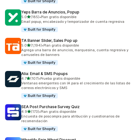
Built for Shopify
Yeps Barra de Anuncios, Popup
de 5 estrellas
5.0
(185)
•
Plan gratis disponible
185 reseñas en total
Email popup, encabezado y temporizador de cuenta regresiva
Built for Shopify
TA Banner Slider, Sales Pop up
de 5 estrellas
5.0
(1,194)
•
Plan gratis disponible
1194 reseñas en total
Agrega una barra de anuncios, marquesina, cuenta regresiva y
carruseles de banners
Built for Shopify
Alia: Email & SMS Popups
de 5 estrellas
4.7
(107)
•
Prueba gratis disponible
107 reseñas en total
Ventanas emergentes con IA para el crecimiento de las listas de
correos electrónicos y SMS
Built for Shopify
SEA Post Purchase Survey Quiz
de 5 estrellas
4.9
(173)
•
Plan gratis disponible
173 reseñas en total
Encuesta de poscompra para atribución y cuestionarios de
recomendación
Built for Shopify
Wheelify Spin Wheel Discount