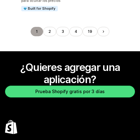
para ocultar los precios
Built for Shopify
1
2
3
4
19
¿Quieres agregar una
aplicación?
Prueba Shopify gratis por 3 días