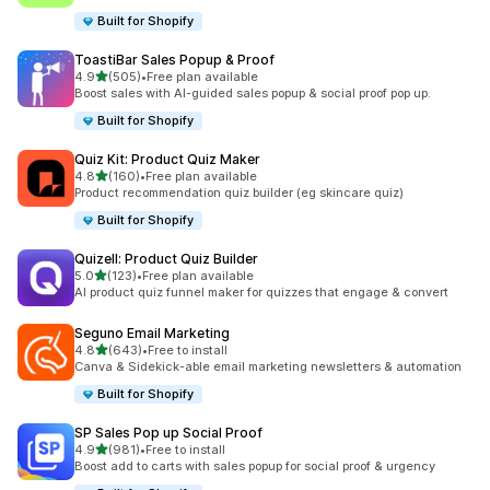
Built for Shopify
ToastiBar Sales Popup & Proof
별 5개 중
4.9
(505)
•
Free plan available
총 리뷰 505개
Boost sales with AI-guided sales popup & social proof pop up.
Built for Shopify
Quiz Kit: Product Quiz Maker
별 5개 중
4.8
(160)
•
Free plan available
총 리뷰 160개
Product recommendation quiz builder (eg skincare quiz)
Built for Shopify
Quizell: Product Quiz Builder
별 5개 중
5.0
(123)
•
Free plan available
총 리뷰 123개
AI product quiz funnel maker for quizzes that engage & convert
Seguno Email Marketing
별 5개 중
4.8
(643)
•
Free to install
총 리뷰 643개
Canva & Sidekick-able email marketing newsletters & automation
Built for Shopify
SP Sales Pop up Social Proof
별 5개 중
4.9
(981)
•
Free to install
총 리뷰 981개
Boost add to carts with sales popup for social proof & urgency