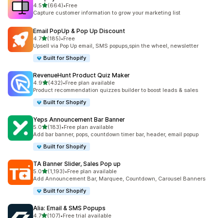
별 5개 중
4.5
(664)
•
Free
총 리뷰 664개
Capture customer information to grow your marketing list
Email PopUp & Pop Up Discount
별 5개 중
4.7
(185)
•
Free
총 리뷰 185개
Upsell via Pop Up email, SMS popups,spin the wheel, newsletter
Built for Shopify
RevenueHunt Product Quiz Maker
별 5개 중
4.9
(432)
•
Free plan available
총 리뷰 432개
Product recommendation quizzes builder to boost leads & sales
Built for Shopify
Yeps Announcement Bar Banner
별 5개 중
5.0
(183)
•
Free plan available
총 리뷰 183개
Add bar banner, pops, countdown timer bar, header, email popup
Built for Shopify
TA Banner Slider, Sales Pop up
별 5개 중
5.0
(1,193)
•
Free plan available
총 리뷰 1193개
Add Announcement Bar, Marquee, Countdown, Carousel Banners
Built for Shopify
Alia: Email & SMS Popups
별 5개 중
4.7
(107)
•
Free trial available