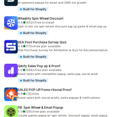
총 리뷰 107개
AI-powered popups for email and SMS list growth
Built for Shopify
Wheelify Spin Wheel Discount
별 5개 중
4.8
(652)
•
Free to install
총 리뷰 652개
Spin to win via spin wheel discount pop up game & email pop up
Built for Shopify
SEA Post Purchase Survey Quiz
별 5개 중
4.9
(173)
•
Free plan available
총 리뷰 173개
Post Purchase Survey for Attribution & Quiz for Recommendation
Built for Shopify
Qikify Sales Pop up & Proof
별 5개 중
5.0
(568)
•
Free plan available
총 리뷰 568개
Boost sales with newsletter popup, sales pop, social proof.
Built for Shopify
SALES POP UP:Fomo+Social Proof
별 5개 중
4.9
(73)
•
Free
총 리뷰 73개
Boost sales with social proofs, sales popups & notifications.
PB: Spin Wheel & Email Popup
별 5개 중
5.0
(29)
•
Free plan available
총 리뷰 29개
Create games popup w/ spin wheel, discount popup, email popup