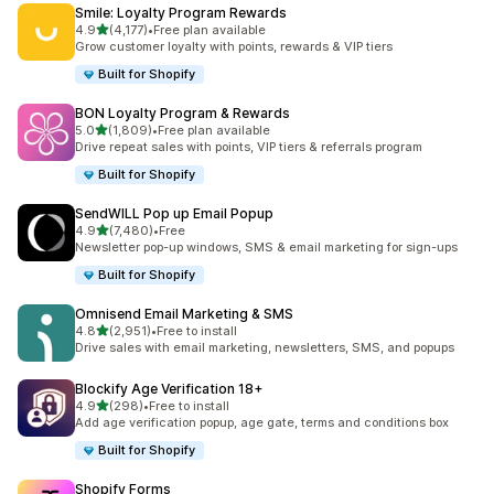
Smile: Loyalty Program Rewards
별 5개 중
4.9
(4,177)
•
Free plan available
총 리뷰 4177개
Grow customer loyalty with points, rewards & VIP tiers
Built for Shopify
BON Loyalty Program & Rewards
별 5개 중
5.0
(1,809)
•
Free plan available
총 리뷰 1809개
Drive repeat sales with points, VIP tiers & referrals program
Built for Shopify
SendWILL Pop up Email Popup
별 5개 중
4.9
(7,480)
•
Free
총 리뷰 7480개
Newsletter pop-up windows, SMS & email marketing for sign-ups
Built for Shopify
Omnisend Email Marketing & SMS
별 5개 중
4.8
(2,951)
•
Free to install
총 리뷰 2951개
Drive sales with email marketing, newsletters, SMS, and popups
Blockify Age Verification 18+
별 5개 중
4.9
(298)
•
Free to install
총 리뷰 298개
Add age verification popup, age gate, terms and conditions box
Built for Shopify
Shopify Forms