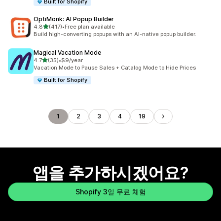
Built for Shopify
OptiMonk: AI Popup Builder
별 5개 중
4.8
(417)
•
Free plan available
총 리뷰 417개
Build high-converting popups with an AI-native popup builder.
Magical Vacation Mode
별 5개 중
4.7
(35)
•
$9/year
총 리뷰 35개
Vacation Mode to Pause Sales + Catalog Mode to Hide Prices
Built for Shopify
1
2
3
4
19
앱을 추가하시겠어요?
Shopify 3일 무료 체험